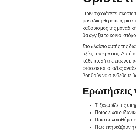
Πριν σχεδιάσετε, σκεφτείτ
μοναδική θεραπεία, μια 
καθορισμός της μοναδική
θα αγγίξει το κοινό-στόχο
Στο πλαίσιο αυτής της δια
αξίες του spa σας. Αυτά τ
κάθε πτυχή της επωνυμίας
φτάσετε και οι αξίες ανα
βοηθούν να συνδεθείτε β
Ερωτήσεις γ
Τι ξεχωρίζει τις υπ
Ποιος είναι ο ιδανικ
Ποια συναισθήματα ή
Πώς επηρεάζουν η α