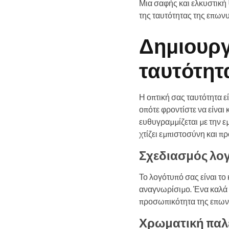
Μια σαφής και ελκυστική 
της ταυτότητας της επωνυ
Δημιουργ
ταυτότητ
Η οπτική σας ταυτότητα 
οπότε φροντίστε να είναι
ευθυγραμμίζεται με την ε
χτίζει εμπιστοσύνη και π
Σχεδιασμός λο
Το λογότυπό σας είναι το 
αναγνωρίσιμο. Ένα καλά 
προσωπικότητα της επωνυ
Χρωματική παλ