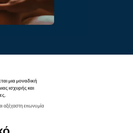
Διαβάστε περισσότερα
εται μια μοναδική
μιας ισχυρής και
ες.
αι αξέχαστη επωνυμία
κό