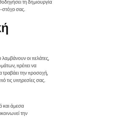
αθοδηγήσει τη δημιουργία
ό-στόχο σας.
κή
 λαμβάνουν οι πελάτες,
ωμάτων, πρέπει να
α τραβάει την προσοχή,
πό τις υπηρεσίες σας.
λό και άμεσα
ικοινωνεί την