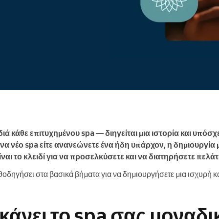
Enterprise
Διαχειρίζεστε έναν μεγάλο
οργανισμό
διά κάθε επιτυχημένου spa — διηγείται μια ιστορία και υπόσχ
 ένα νέο spa είτε ανανεώνετε ένα ήδη υπάρχον, η δημιουργία 
ναι το κλειδί για να προσελκύσετε και να διατηρήσετε πελάτ
θοδηγήσει στα βασικά βήματα για να δημιουργήσετε μια ισχυρή κ
 κάνει το spa σας μοναδι