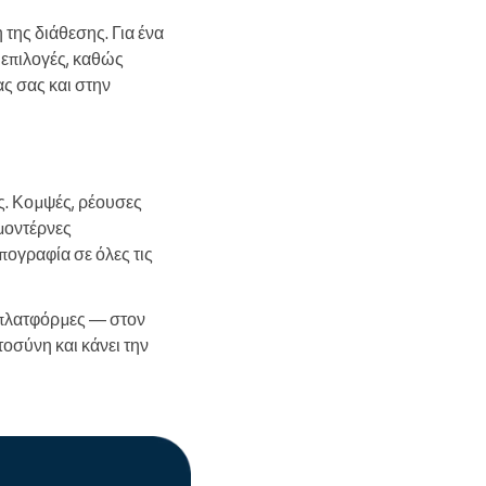
της διάθεσης. Για ένα
 επιλογές, καθώς
ας σας και στην
ς. Κομψές, ρέουσες
μοντέρνες
ογραφία σε όλες τις
ς πλατφόρμες — στον
τοσύνη και κάνει την