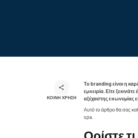
Ηλεκτρονικές κρατήσεις
Omnichannel λύση κρατήσεων
Το branding είναι η καρ
εμπειρία. Είτε ξεκινάτε
ΚΟΙΝΉ ΧΡΉΣΗ
αξέχαστης επωνυμίας εί
Αυτό το άρθρο θα σας κα
spa.
Ορίστε τι