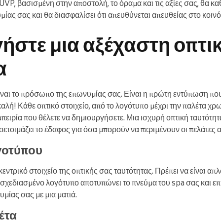
UVP, βασισμένη στην αποστολή, το όραμα και τις αξίες σας, θα κ
μίας σας και θα διασφαλίσει ότι απευθύνεται απευθείας στο κοιν
ήστε μια αξέχαστη οπτι
α
είναι το πρόσωπο της επωνυμίας σας. Είναι η πρώτη εντύπωση που
 καλή! Κάθε οπτικό στοιχείο, από το λογότυπο μέχρι την παλέτα χρ
μπειρία που θέλετε να δημιουργήσετε. Μια ισχυρή οπτική ταυτότητ
ροετοιμάζει το έδαφος για όσα μπορούν να περιμένουν οι πελάτες α
γοτύπου
κεντρικό στοιχείο της οπτικής σας ταυτότητας. Πρέπει να είναι απ
σχεδιασμένο λογότυπο αποτυπώνει το πνεύμα του spa σας και επ
μίας σας με μια ματιά.
έτα