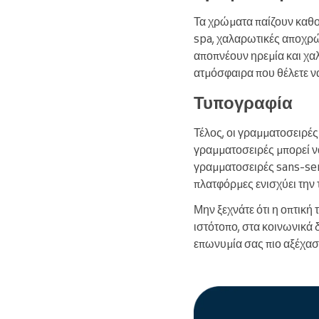
Τα χρώματα παίζουν καθο
spa, χαλαρωτικές αποχρώσ
αποπνέουν ηρεμία και χαλ
ατμόσφαιρα που θέλετε ν
Τυπογραφία
Τέλος, οι γραμματοσειρέ
γραμματοσειρές μπορεί ν
γραμματοσειρές sans-ser
πλατφόρμες ενισχύει την 
Μην ξεχνάτε ότι η οπτική
ιστότοπο, στα κοινωνικά 
επωνυμία σας πιο αξέχασ