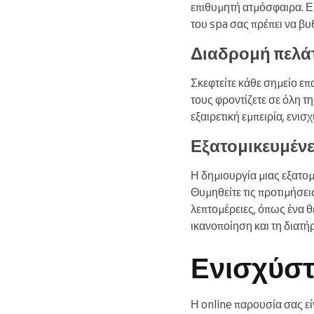
επιθυμητή ατμόσφαιρα. Ε
του spa σας πρέπει να βυθ
Διαδρομή πελά
Σκεφτείτε κάθε σημείο επ
τους φροντίζετε σε όλη τ
εξαιρετική εμπειρία, ενι
Εξατομικευμένε
Η δημιουργία μιας εξατομι
Θυμηθείτε τις προτιμήσε
λεπτομέρειες, όπως ένα 
ικανοποίηση και τη διατ
Ενισχύστ
Η online παρουσία σας εί