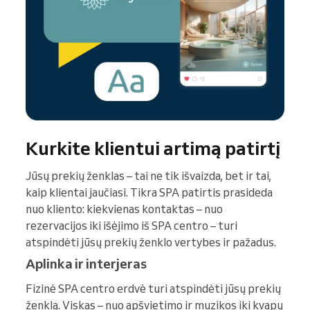
Kurkite klientui artimą patirtį
Jūsų prekių ženklas – tai ne tik išvaizda, bet ir tai,
kaip klientai jaučiasi. Tikra SPA patirtis prasideda
nuo kliento: kiekvienas kontaktas – nuo
rezervacijos iki išėjimo iš SPA centro – turi
atspindėti jūsų prekių ženklo vertybes ir pažadus.
Aplinka ir interjeras
Fizinė SPA centro erdvė turi atspindėti jūsų prekių
ženklą. Viskas – nuo apšvietimo ir muzikos iki kvapų