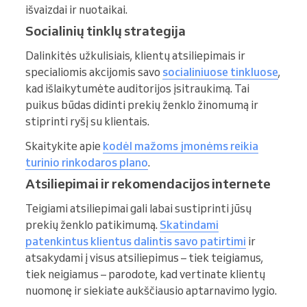
išvaizdai ir nuotaikai.
Socialinių tinklų strategija
Dalinkitės užkulisiais, klientų atsiliepimais ir
specialiomis akcijomis savo
socialiniuose tinkluose
,
kad išlaikytumėte auditorijos įsitraukimą. Tai
puikus būdas didinti prekių ženklo žinomumą ir
stiprinti ryšį su klientais.
Skaitykite apie
kodėl mažoms įmonėms reikia
turinio rinkodaros plano
.
Atsiliepimai ir rekomendacijos internete
Teigiami atsiliepimai gali labai sustiprinti jūsų
prekių ženklo patikimumą.
Skatindami
patenkintus klientus dalintis savo patirtimi
ir
atsakydami į visus atsiliepimus – tiek teigiamus,
tiek neigiamus – parodote, kad vertinate klientų
nuomonę ir siekiate aukščiausio aptarnavimo lygio.