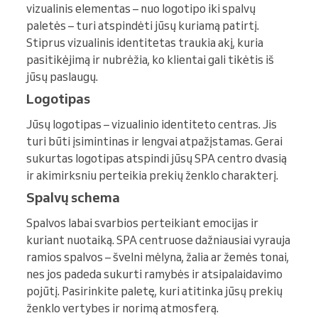
vizualinis elementas – nuo logotipo iki spalvų
paletės – turi atspindėti jūsų kuriamą patirtį.
Stiprus vizualinis identitetas traukia akį, kuria
pasitikėjimą ir nubrėžia, ko klientai gali tikėtis iš
jūsų paslaugų.
Logotipas
Jūsų logotipas – vizualinio identiteto centras. Jis
turi būti įsimintinas ir lengvai atpažįstamas. Gerai
sukurtas logotipas atspindi jūsų SPA centro dvasią
ir akimirksniu perteikia prekių ženklo charakterį.
Spalvų schema
Spalvos labai svarbios perteikiant emocijas ir
kuriant nuotaiką. SPA centruose dažniausiai vyrauja
ramios spalvos – švelni mėlyna, žalia ar žemės tonai,
nes jos padeda sukurti ramybės ir atsipalaidavimo
pojūtį. Pasirinkite paletę, kuri atitinka jūsų prekių
ženklo vertybes ir norimą atmosferą.