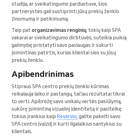
studija, ar sveikatingumo parduotuve, šios
partnerystės gali sustiprinti jūsų prekių ženklo
žinomumą ir patikimumą.
Taip pat
organizavimas renginių
, tokių kaip SPA
vakarai ar sveikatingumo dirbtuvės, suteikia puikią
galimybę pristatyti savo paslaugas ir sukurti
įsimintinas patirtis, kurias klientai sies su jūsų
prekių ženklu.
Apibendrinimas
Stipraus SPA centro prekių ženklo kūrimas
reikalauja laiko ir pastangų, tačiau rezultatai tikrai
to verti. Apibrėžę savo unikalų vertės pasiūlymą,
sukūrę įsimintiną vizualinį identitetą ir pasitelkę
tokius įrankius kaip
Reservio
, galite pakelti savo
SPA centro įvaizdį ir kurti ilgalaikius santykius su
klientais.