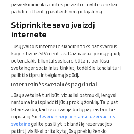
pasveikinimo iki žinutės po vizito – galite ženkliai
padidinti klientų pasitenkinimą ir lojalumą.
Stiprinkite savo įvaizdį
internete
Jūsų įvaizdis internete šiandien toks pat svarbus
kaip ir fizinis SPA centras. Dažniausiai pirmą įspūdį
potencialūs klientai susidaro būtent per jūsų
svetainę ar socialinius tinklus, todėl šie kanalai turi
palikti stiprų ir teigiamą įspūdį.
Internetinės svetainės pagrindai
Jūsų svetainė turi būti vizualiai patraukli, lengvai
naršoma ir atspindėti jūsų prekių ženklą. Taip pat
labai svarbu, kad rezervacija būtų paprasta ir be
rūpesčių. Su
Reservio reguliuojama rezervacijos
svetaine
galite pasiūlyti sklandžią rezervacijos
patirtį, visiškai pritaikytą jūsų prekių ženklo