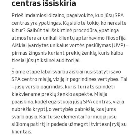
centras išsiskiria
Prieš imdamiesi dizaino, pagalvokite, kuo jūsų SPA
centras yra ypatingas. Ką siūlote tokio, ko nerasite
kitur? Galbūt tai išskirtinė procedūra, ypatinga
atmosfera ar unikali klientų aptarnavimo filosofija.
Aiškiai įvardytas unikalus vertės pasiūlymas (UVP) –
pirmas žingsnis kuriant prekių ženklą, kuris kalba
tiesiai jūsų tikslinei auditorijai.
Šiame etape labai svarbu aiškiai nusistatyti savo
SPA centro misiją, viziją ir pagrindines vertybes. Tai
– jūsų verslo pagrindas, kuris turi atsispindėti
kiekviename prekių ženklo aspekte. Misija
paaiškina, kodėl egzistuoja jūsų SPA centras, vizija
nubrėžia kryptį, o vertybės pabrėžia, kas jums
svarbiausia. Kartu šie elementai formuoja jūsų
siūlomą patirtį ir padeda užmegzti tvirtesnį ryšį su
klientais.