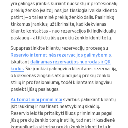
yra galingas įrankis kuriant nuoseklų ir profesionalų
prekių ženklo įvaizdį, nes jos tiesiogiai veikia kliento
patirtį – o tai esminė prekių ženklo dalis. Pasirinkę
tinkamus įrankius, užtikrinsite, kad kiekvienas
kliento kontaktas – nuo rezervacijos iki individualių
paslaugų – atitiktų jūsų prekių ženklo identitetą.
Supaprastinkite klientų rezervacijų procesą su
Reservio internetinės rezervacijos galimybėmis
,
įskaitant
dalinamas rezervacijos nuorodas ir QR
kodus
. Šie įrankiai palengvina klientams rezervaciją,
o kiekvienas žingsnis atspindi jūsų prekių ženklo
stilių ir profesionalumą, todėl klientams lengviau
pasiekti jūsų paslaugas.
Automatiniai priminimai
svarbūs palaikant klientų
įsitraukimą ir mažinant neatvykimų skaičių.
Reservio leidžia pritaikyti šiuos priminimus pagal
jūsų prekių ženklo toną ir stilių, tad net ir kasdienė
komunikacija stiprina prekių ženklo identitetą ir