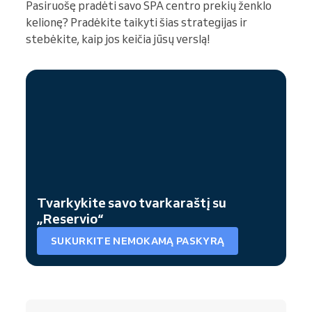
Pasiruošę pradėti savo SPA centro prekių ženklo
kelionę? Pradėkite taikyti šias strategijas ir
stebėkite, kaip jos keičia jūsų verslą!
Tvarkykite savo tvarkaraštį su
„Reservio“
SUKURKITE NEMOKAMĄ PASKYRĄ