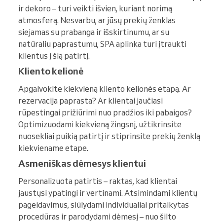
ir dekoro – turi veikti išvien, kuriant norimą
atmosferą. Nesvarbu, ar jūsų prekių ženklas
siejamas su prabanga ir išskirtinumu, ar su
natūraliu paprastumu, SPA aplinka turi įtraukti
klientus į šią patirtį.
Kliento kelionė
Apgalvokite kiekvieną kliento kelionės etapą. Ar
rezervacija paprasta? Ar klientai jaučiasi
rūpestingai prižiūrimi nuo pradžios iki pabaigos?
Optimizuodami kiekvieną žingsnį, užtikrinsite
nuosekliai puikią patirtį ir stiprinsite prekių ženklą
kiekviename etape.
Asmeniškas dėmesys klientui
Personalizuota patirtis – raktas, kad klientai
jaustųsi ypatingi ir vertinami. Atsimindami klientų
pageidavimus, siūlydami individualiai pritaikytas
procedūras ir parodydami dėmesį – nuo šilto