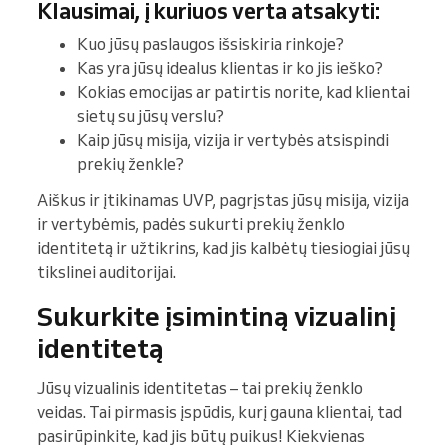
Klausimai, į kuriuos verta atsakyti:
Kuo jūsų paslaugos išsiskiria rinkoje?
Kas yra jūsų idealus klientas ir ko jis ieško?
Kokias emocijas ar patirtis norite, kad klientai
sietų su jūsų verslu?
Kaip jūsų misija, vizija ir vertybės atsispindi
prekių ženkle?
Aiškus ir įtikinamas UVP, pagrįstas jūsų misija, vizija
ir vertybėmis, padės sukurti prekių ženklo
identitetą ir užtikrins, kad jis kalbėtų tiesiogiai jūsų
tikslinei auditorijai.
Sukurkite įsimintiną vizualinį
identitetą
Jūsų vizualinis identitetas – tai prekių ženklo
veidas. Tai pirmasis įspūdis, kurį gauna klientai, tad
pasirūpinkite, kad jis būtų puikus! Kiekvienas