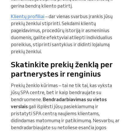
gerina bendrą kliento patirtį.
Klientų profiliai
– dar vienas svarbus įrankis jūsų
prekių ženklui stiprinti. Sekdami klientų
pageidavimus, procedūrų istoriją ir asmeninius
duomenis, galite efektyviai atliepti individualius
poreikius, stiprinti santykius ir didinti lojalumą
prekių ženklui.
Skatinkite prekių ženklą per
partnerystes ir renginius
Prekių ženklo kūrimas – tai ne tik tai, kas vyksta
jūsų SPA centre, bet ir kaip bendraujate su
bendruomene.
Bendradarbiavimas su vietos
verslais
gali išplėsti jūsų pasiekiamumą ir
pristatyti SPA centrą naujiems klientams,
didindamas matomumą ir patikimumą. Nesvarbu, ar
bendradarbiaujate su netoliese esančia jogos