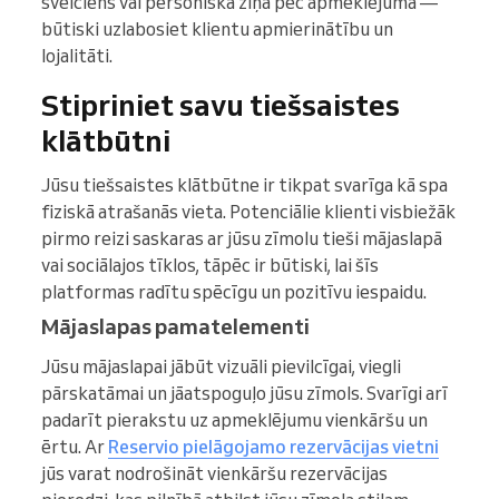
sveiciens vai personiska ziņa pēc apmeklējuma —
būtiski uzlabosiet klientu apmierinātību un
lojalitāti.
Stipriniet savu tiešsaistes
klātbūtni
Jūsu tiešsaistes klātbūtne ir tikpat svarīga kā spa
fiziskā atrašanās vieta. Potenciālie klienti visbiežāk
pirmo reizi saskaras ar jūsu zīmolu tieši mājaslapā
vai sociālajos tīklos, tāpēc ir būtiski, lai šīs
platformas radītu spēcīgu un pozitīvu iespaidu.
Mājaslapas pamatelementi
Jūsu mājaslapai jābūt vizuāli pievilcīgai, viegli
pārskatāmai un jāatspoguļo jūsu zīmols. Svarīgi arī
padarīt pierakstu uz apmeklējumu vienkāršu un
ērtu. Ar
Reservio pielāgojamo rezervācijas vietni
jūs varat nodrošināt vienkāršu rezervācijas