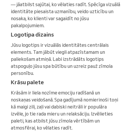
— jāatbilst sajūtai, ko vēlaties radīt. Spēcīga vizuālā
identitāte piesaista uzmanību, veido uzticību un
nosaka, ko klienti var sagaidīt no jūsu
pakalpojumiem.
Logotipa dizains
Jūsu logotips ir vizuālās identitātes centrālais
elements. Tam jābūt viegli atpazīstamam un
paliekošam atmiņā. Labi izstrādāts logotips
atspoguļo jūsu spa būtību un uzreiz pauž zīmola
personību.
Krāsu palete
Krāsām ir liela nozīme emociju radīšanā un
noskaņas veidošanā. Spa gadījumā nomierinoši toņi
kā maigi zili, zaļi vai dabiski neitrāli ir populāra
izvēle, jo tie rada mieru un relaksāciju. Izvēlieties
paleti, kas atbilst jūsu zīmola vērtībām un
atmosfērai, ko vēlaties radīt.