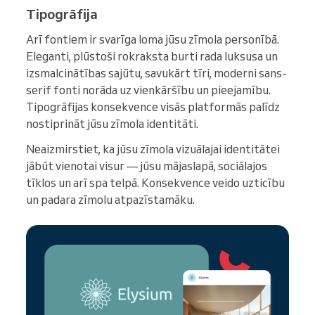
Tipogrāfija
Arī fontiem ir svarīga loma jūsu zīmola personībā.
Eleganti, plūstoši rokraksta burti rada luksusa un
izsmalcinātības sajūtu, savukārt tīri, moderni sans-
serif fonti norāda uz vienkāršību un pieejamību.
Tipogrāfijas konsekvence visās platformās palīdz
nostiprināt jūsu zīmola identitāti.
Neaizmirstiet, ka jūsu zīmola vizuālajai identitātei
jābūt vienotai visur — jūsu mājaslapā, sociālajos
tīklos un arī spa telpā. Konsekvence veido uzticību
un padara zīmolu atpazīstamāku.