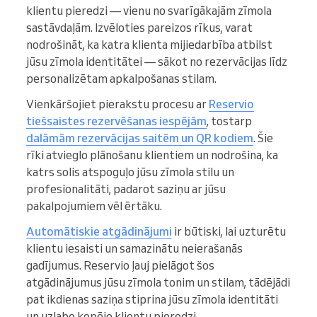
klientu pieredzi — vienu no svarīgākajām zīmola
sastāvdaļām. Izvēloties pareizos rīkus, varat
nodrošināt, ka katra klienta mijiedarbība atbilst
jūsu zīmola identitātei — sākot no rezervācijas līdz
personalizētam apkalpošanas stilam.
Vienkāršojiet pierakstu procesu ar
Reservio
tiešsaistes rezervēšanas iespējām
, tostarp
dalāmām rezervācijas saitēm un QR kodiem
. Šie
rīki atvieglo plānošanu klientiem un nodrošina, ka
katrs solis atspoguļo jūsu zīmola stilu un
profesionalitāti, padarot saziņu ar jūsu
pakalpojumiem vēl ērtāku.
Automātiskie atgādinājumi
ir būtiski, lai uzturētu
klientu iesaisti un samazinātu neierašanās
gadījumus. Reservio ļauj pielāgot šos
atgādinājumus jūsu zīmola tonim un stilam, tādējādi
pat ikdienas saziņa stiprina jūsu zīmola identitāti
un uzlabo kopējo klientu pieredzi.