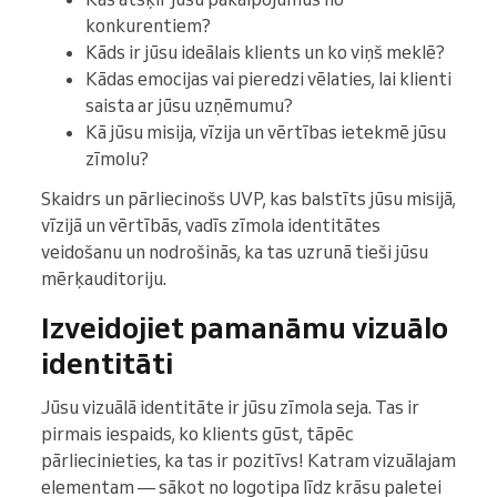
konkurentiem?
Kāds ir jūsu ideālais klients un ko viņš meklē?
Kādas emocijas vai pieredzi vēlaties, lai klienti
saista ar jūsu uzņēmumu?
Kā jūsu misija, vīzija un vērtības ietekmē jūsu
zīmolu?
Skaidrs un pārliecinošs UVP, kas balstīts jūsu misijā,
vīzijā un vērtībās, vadīs zīmola identitātes
veidošanu un nodrošinās, ka tas uzrunā tieši jūsu
mērķauditoriju.
Izveidojiet pamanāmu vizuālo
identitāti
Jūsu vizuālā identitāte ir jūsu zīmola seja. Tas ir
pirmais iespaids, ko klients gūst, tāpēc
pārliecinieties, ka tas ir pozitīvs! Katram vizuālajam
elementam — sākot no logotipa līdz krāsu paletei