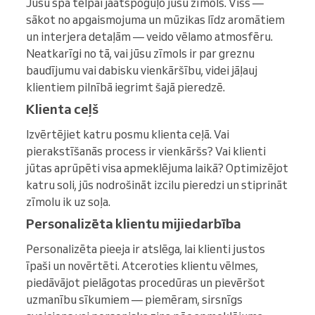
Jūsu spa telpai jāatspoguļo jūsu zīmols. Viss —
sākot no apgaismojuma un mūzikas līdz aromātiem
un interjera detaļām — veido vēlamo atmosfēru.
Neatkarīgi no tā, vai jūsu zīmols ir par greznu
baudījumu vai dabisku vienkāršību, videi jāļauj
klientiem pilnībā iegrimt šajā pieredzē.
Klienta ceļš
Izvērtējiet katru posmu klienta ceļā. Vai
pierakstīšanās process ir vienkāršs? Vai klienti
jūtas aprūpēti visa apmeklējuma laikā? Optimizējot
katru soli, jūs nodrošināt izcilu pieredzi un stiprināt
zīmolu ik uz soļa.
Personalizēta klientu mijiedarbība
Personalizēta pieeja ir atslēga, lai klienti justos
īpaši un novērtēti. Atceroties klientu vēlmes,
piedāvājot pielāgotas procedūras un pievēršot
uzmanību sīkumiem — piemēram, sirsnīgs