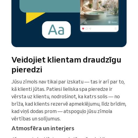
Veidojiet klientam draudzīgu
pieredzi
Jūsu zīmols nav tikai par izskatu — tas ir arī par to,
kā klienti jūtas. Patiesi lieliska spa pieredze ir
vērsta uz klientu, nodrošinot, ka katrs solis — no
brīža, kad klients rezervē apmeklējumu, līdz brīdim,
kad viņš dodas prom — atspoguļo jūsu zīmola
vērtības un solījumus.
Atmosfēra un interjers