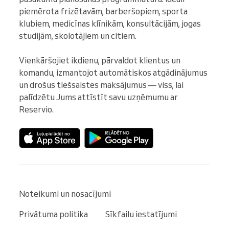
piemērota frizētavām, barberšopiem, sporta 
klubiem, medicīnas klīnikām, konsultācijām, jogas 
studijām, skolotājiem un citiem.

Vienkāršojiet ikdienu, pārvaldot klientus un 
komandu, izmantojot automātiskos atgādinājumus 
un drošus tiešsaistes maksājumus — viss, lai 
palīdzētu Jums attīstīt savu uzņēmumu ar 
Reservio.
Noteikumi un nosacījumi
Privātuma politika
Sīkfailu iestatījumi