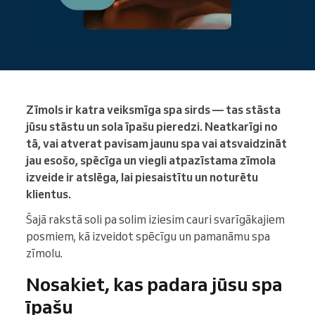
Zīmols ir katra veiksmīga spa sirds — tas stāsta
jūsu stāstu un sola īpašu pieredzi. Neatkarīgi no
tā, vai atverat pavisam jaunu spa vai atsvaidzināt
jau esošo, spēcīga un viegli atpazīstama zīmola
izveide ir atslēga, lai piesaistītu un noturētu
klientus.
Šajā rakstā soli pa solim iziesim cauri svarīgākajiem
posmiem, kā izveidot spēcīgu un pamanāmu spa
zīmolu.
Nosakiet, kas padara jūsu spa
īpašu