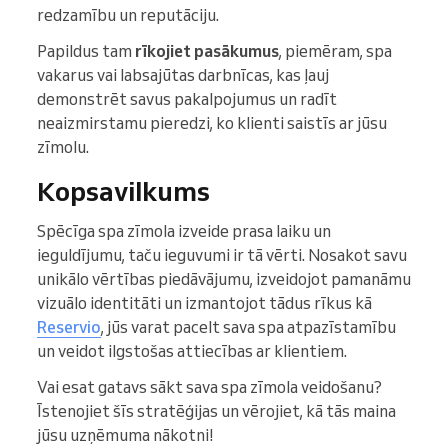
redzamību un reputāciju.
Papildus tam
rīkojiet pasākumus
, piemēram, spa
vakarus vai labsajūtas darbnīcas, kas ļauj
demonstrēt savus pakalpojumus un radīt
neaizmirstamu pieredzi, ko klienti saistīs ar jūsu
zīmolu.
Kopsavilkums
Spēcīga spa zīmola izveide prasa laiku un
ieguldījumu, taču ieguvumi ir tā vērti. Nosakot savu
unikālo vērtības piedāvājumu, izveidojot pamanāmu
vizuālo identitāti un izmantojot tādus rīkus kā
Reservio
, jūs varat pacelt sava spa atpazīstamību
un veidot ilgstošas attiecības ar klientiem.
Vai esat gatavs sākt sava spa zīmola veidošanu?
Īstenojiet šīs stratēģijas un vērojiet, kā tās maina
jūsu uzņēmuma nākotni!