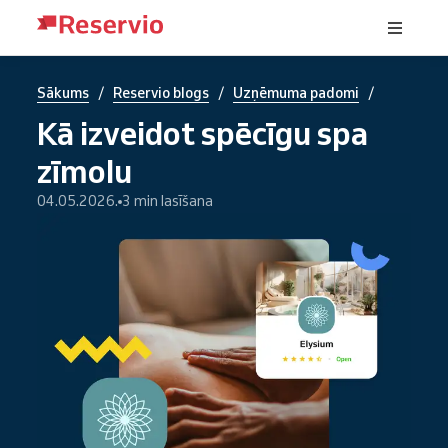
/
/
/
Sākums
Reservio blogs
Uzņēmuma padomi
Kā izveidot spēcīgu spa
zīmolu
04.05.2026.
3 min lasīšana