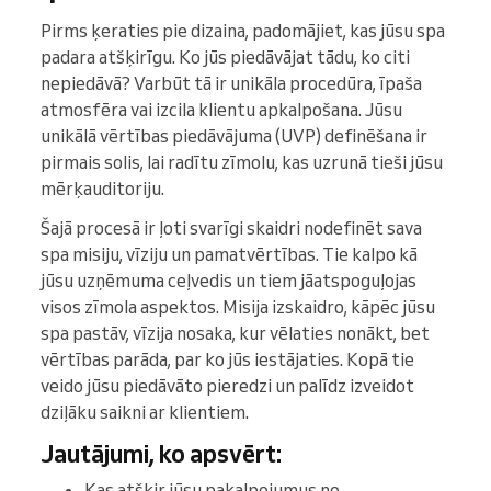
Pirms ķeraties pie dizaina, padomājiet, kas jūsu spa
padara atšķirīgu. Ko jūs piedāvājat tādu, ko citi
nepiedāvā? Varbūt tā ir unikāla procedūra, īpaša
atmosfēra vai izcila klientu apkalpošana. Jūsu
unikālā vērtības piedāvājuma (UVP) definēšana ir
pirmais solis, lai radītu zīmolu, kas uzrunā tieši jūsu
mērķauditoriju.
Šajā procesā ir ļoti svarīgi skaidri nodefinēt sava
spa misiju, vīziju un pamatvērtības. Tie kalpo kā
jūsu uzņēmuma ceļvedis un tiem jāatspoguļojas
visos zīmola aspektos. Misija izskaidro, kāpēc jūsu
spa pastāv, vīzija nosaka, kur vēlaties nonākt, bet
vērtības parāda, par ko jūs iestājaties. Kopā tie
veido jūsu piedāvāto pieredzi un palīdz izveidot
dziļāku saikni ar klientiem.
Jautājumi, ko apsvērt:
Kas atšķir jūsu pakalpojumus no