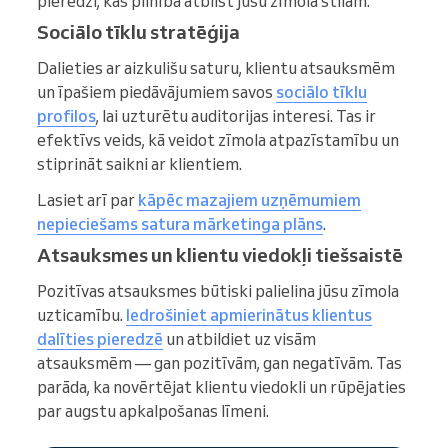
pieredzi, kas pilnībā atbilst jūsu zīmola stilam.
Sociālo tīklu stratēģija
Dalieties ar aizkulišu saturu, klientu atsauksmēm
un īpašiem piedāvājumiem savos
sociālo tīklu
profilos
, lai uzturētu auditorijas interesi. Tas ir
efektīvs veids, kā veidot zīmola atpazīstamību un
stiprināt saikni ar klientiem.
Lasiet arī par
kāpēc mazajiem uzņēmumiem
nepieciešams satura mārketinga plāns
.
Atsauksmes un klientu viedokļi tiešsaistē
Pozitīvas atsauksmes būtiski palielina jūsu zīmola
uzticamību.
Iedrošiniet apmierinātus klientus
dalīties pieredzē
un atbildiet uz visām
atsauksmēm — gan pozitīvām, gan negatīvām. Tas
parāda, ka novērtējat klientu viedokli un rūpējaties
par augstu apkalpošanas līmeni.