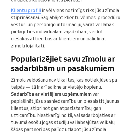
Klientu profili
ir vēl viens nozīmīgs rīks jūsu zīmola
stiprināšanai. Saglabājot klientu vēlmes, procedūru
vēsturi un personīgo informāciju, varat vēl labāk
pielāgoties individuālām vajadzībām, veidot
ciešākas attiecības ar klientiem un palielināt
zīmola lojalitāti.
Popularizējiet savu zīmolu ar
sadarbībām un pasākumiem
Zīmola veidošana nav tikai tas, kas notiek jūsu spa
telpās — tā ir arī saikne ar vietējo kopienu.
Sadarbība ar vietējiem uzņēmumiem
var
paplašināt jūsu sasniedzamību un piesaistīt jaunus
klientus, stiprinot gan atpazīstamību, gan
uzticamību. Neatkarīgi no tā, vai sadarbojaties ar
tuvumā esošu jogas studiju vai labsajūtas veikalu,
šādas partnerības palīdz uzlabot jūsu zīmola