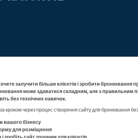
Enterprise
Ви керуєте великою
організацією
 хочете залучити більше клієнтів і зробити бронювання
нювання може здаватися складним, але з правильним пі
іть без технічних навичок.
за кроком через процес створення сайту для бронювання без 
и вашого бізнесу
орму для розміщення
і зробіть сайт зручним для клієнтів