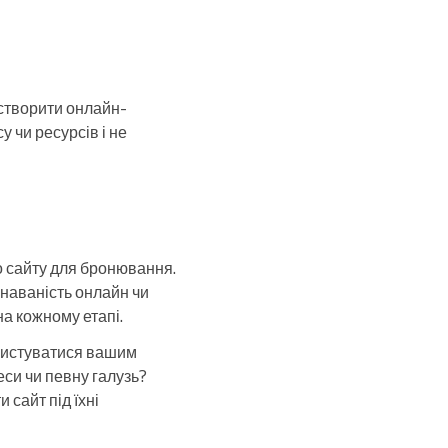
створити онлайн-
 чи ресурсів і не
о сайту для бронювання.
знаваність онлайн чи
на кожному етапі.
користуватися вашим
еси чи певну галузь?
 сайт під їхні