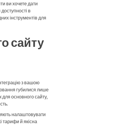
ти ви хочете дати
 доступності в
дних інструментів для
о сайту
інтеграцію з вашою
нювання губилися лише
к для основного сайту,
сть.
оляють налаштовувати
і тарифи й якісна