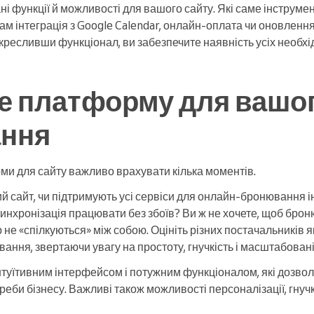
і функції й можливості для вашого сайту. Які саме інструмен
ам інтеграція з Google Calendar, онлайн-оплата чи оновлення
окресливши функціонал, ви забезпечите наявність усіх необхі
е платформу для вашог
ння
ми для сайту важливо врахувати кілька моментів.
ий сайт, чи підтримують усі сервіси для онлайн-бронювання 
нхронізація працювати без збоїв? Ви ж не хочете, щоб бро
р не «спілкуються» між собою. Оцініть різних постачальників я
вання, звертаючи увагу на простоту, гнучкість і масштабовані
нтуїтивним інтерфейсом і потужним функціоналом, які дозв
треби бізнесу. Важливі також можливості персоналізації, гнучк