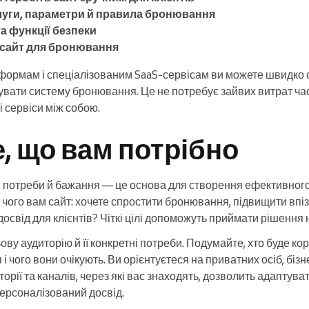
уги, параметри й правила бронювання
а функції безпеки
 сайт для бронювання
формам і спеціалізованим SaaS-сервісам ви можете швидко 
увати систему бронювання. Це не потребує зайвих витрат часу
 сервіси між собою.
, що вам потрібно
, потреби й бажання — це основа для створення ефективног
 чого вам сайт: хочете спростити бронювання, підвищити впі
освід для клієнтів? Чіткі цілі допоможуть приймати рішення 
ову аудиторію й її конкретні потреби. Подумайте, хто буде 
 чого вони очікують. Ви орієнтуєтеся на приватних осіб, бізн
рії та каналів, через які вас знаходять, дозволить адаптувати
персоналізований досвід.