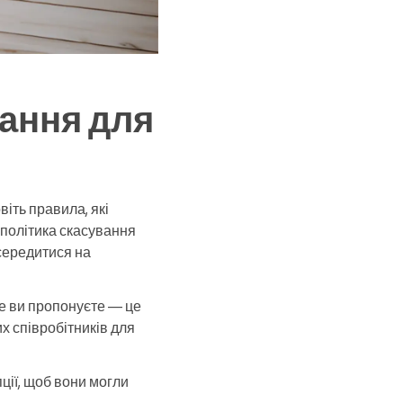
ання для
іть правила, які
 політика скасування
середитися на
ме ви пропонуєте — це
х співробітників для
пції, щоб вони могли