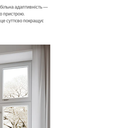
обільна адаптивність —
го пристрою.
— це суттєво покращує