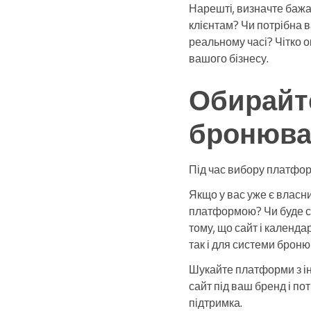
Нарешті, визначте бажан
клієнтам? Чи потрібна в
реальному часі? Чітко 
вашого бізнесу.
Обирайт
бронюва
Під час вибору платфор
Якщо у вас уже є власн
платформою? Чи буде си
тому, що сайт і календа
так і для системи броню
Шукайте платформи з і
сайт під ваш бренд і по
підтримка.