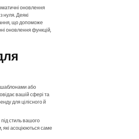
оматичні оновлення
з нуля. Деякі
вання, що допоможе
рні оновлення функцій,
для
и шаблонами або
овідає вашій сфері та
енду для цілісного й
 під стиль вашого
и, які асоціюються саме