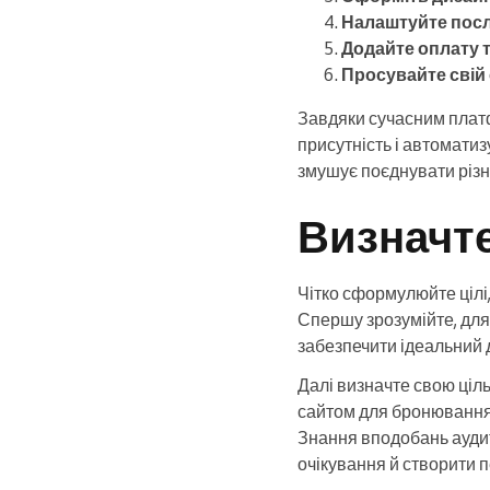
Налаштуйте посл
Додайте оплату т
Просувайте свій
Завдяки сучасним плат
присутність і автоматиз
змушує поєднувати різні
Визначте
Чітко сформулюйте цілі
Спершу зрозумійте, для
забезпечити ідеальний д
Далі визначте свою ціль
сайтом для бронювання і
Знання вподобань аудито
очікування й створити 