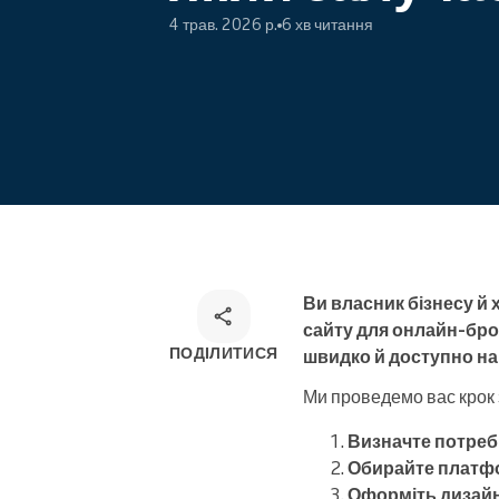
4 трав. 2026 р.
6 хв читання
Онлайн-запис
Омніканальний розв'язок для
запису
Ви власник бізнесу й
сайту для онлайн-бро
ПОДІЛИТИСЯ
швидко й доступно нав
Ми проведемо вас крок 
Визначте потреб
Обирайте платф
Оформіть дизайн 