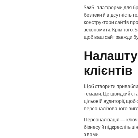
SaaS-платформи для бр
безпеки й відсутність те
конструктори сайтів п
зекономити. Крім того,
щоб ваш сайт завжди бу
Налаштуй
клієнтів
Щоб створити привабли
темами. Це швидкий ста
цільовій аудиторії, щоб
персоналізованого вигл
Персоналізація — ключ 
бізнесу й підкресліть ц
з вами.