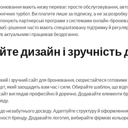
онювання мають низку переваг: просте обслуговування, авт
хнічних турбот. Ви платите лише за підписку, а не за розробку 
ропонують партнерські програми з системами онлайн-броню
 SaaS-рішення часто мають спеціалізовану підтримку й регуля
в актуальним і працював бездоганно.
те дизайн і зручність 
вий і зручний сайт для бронювання, скористайтеся готовим
рт, який заощадить вам час і сили. Обирайте шаблон, що відп
 сайт виглядав професійно й доречно. Додавайте елементи бр
яду.
до незабутнього досвіду. Адаптуйте структуру й оформлення
інності бренду. Додавайте логотип, вибирайте фірмові кольор