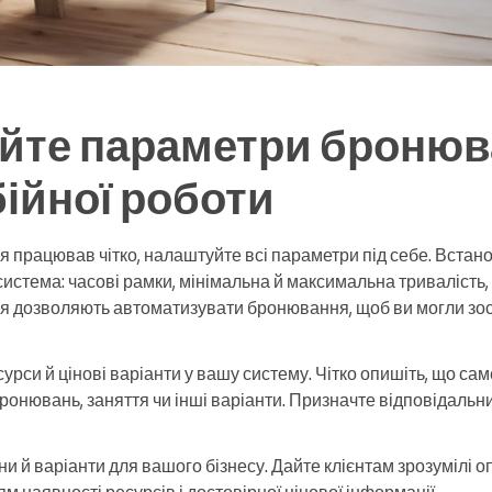
йте параметри бронюв
ійної роботи
працював чітко, налаштуйте всі параметри під себе. Встанов
система: часові рамки, мінімальна й максимальна тривалість,
ня дозволяють автоматизувати бронювання, щоб ви могли зо
сурси й цінові варіанти у вашу систему. Чітко опишіть, що са
бронювань, заняття чи інші варіанти. Призначте відповідальни
и й варіанти для вашого бізнесу. Дайте клієнтам зрозумілі о
 наявності ресурсів і достовірної цінової інформації.