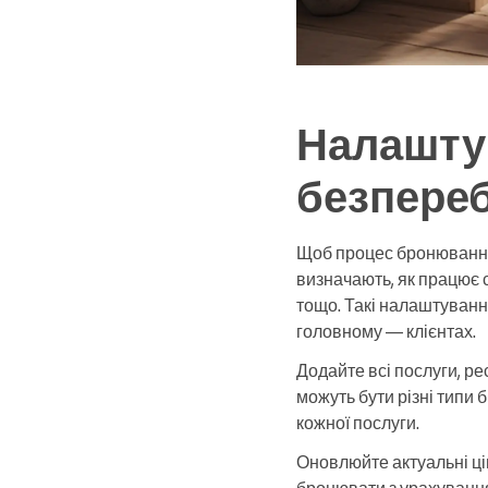
Налашту
безпереб
Щоб процес бронювання 
визначають, як працює 
тощо. Такі налаштуван
головному — клієнтах.
Додайте всі послуги, ре
можуть бути різні типи 
кожної послуги.
Оновлюйте актуальні цін
бронювати з урахуванням