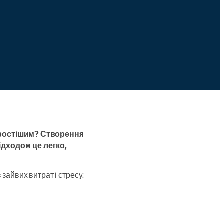
 простішим? Створення
дходом це легко,
зайвих витрат і стресу: