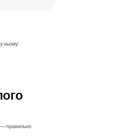
у ньому:
лого
е — правильно