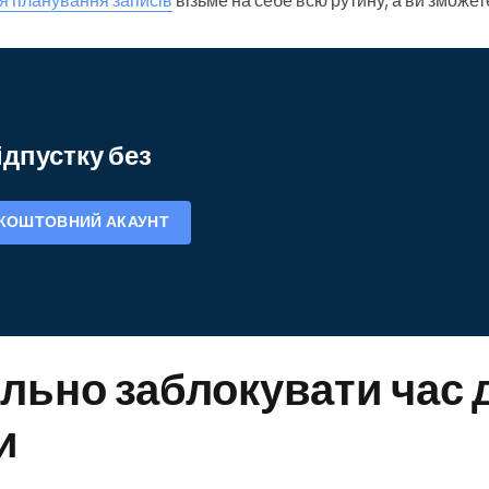
ідпустку без
ЗКОШТОВНИЙ АКАУНТ
льно заблокувати час 
и