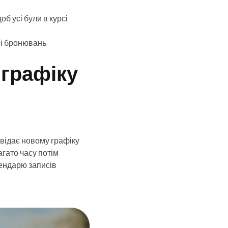
б усі були в курсі
рі бронювань
 графіку
відає новому графіку
гато часу потім
лендарю записів