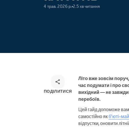
4 трав. 2026 р.
2.5 хв читання
Онлайн-запис
Омніканальний розв'язок для
запису
Літо вже зовсім поруч
час подумати і про св
ПОДІЛИТИСЯ
вихідний — не завжди
перебоїв.
Цей гайд допоможе вам г
самостійно як
б’юті-ма
відпустки, оновити літні