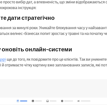
 просто вибір дат, а впевненість, що зміни відображаються с
покрокова інструкція:
те дати стратегічно
вання за минулі роки. Уникайте блокування часу у найзавант
гатьох велнес-бізнесах попит зростає у травні та на початку ч
у оновіть онлайн-системи
дарі
ще до того, як повідомите про це клієнтів. Так ви уникне
і й отримаєте чітку картину вже запланованих записів, які по