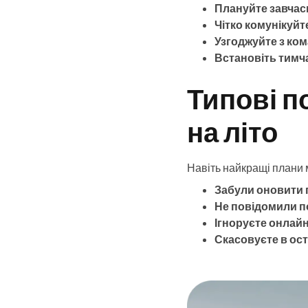
Плануйте завчас
Чітко комунікуйт
Узгоджуйте з ко
Встановіть тимч
Типові п
на літо
Навіть найкращі плани м
Забули оновити 
Не повідомили по
Ігноруєте онлайн
Скасовуєте в ос