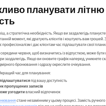
жливо планувати літню
сть
іш, а стратегічна необхідність. Якщо ви заздалегідь плануєте 
танній момент, які дратують клієнтів і коштують вам грошей
є професіоналізм і дає клієнтам час підлаштувати свої плани
середини червня, щоб визначитись із відпусткою, може бути в
ри заздалегідь. Якщо ви оновите графік наперед, уникнете ск
дмірного бронювання і одразу окреслите очікування.
йкращий час для планування:
 підлаштуватися
під вашу доступність
ик пропущених записів
оже узгодити
власний відпочинок
ронювання
стане незамінним у цьому процесі. Замість ручного
я планування записів
візьме на себе всю рутину, а ви зможе