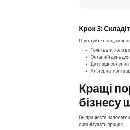
Крок 3: Складі
Підготуйте повідомлення
Точні дати, коли в
Останній день для
Дату відновлення 
Альтернативні вар
Кращі по
бізнесу 
Ви працюєте наполеглив
організувати процес: