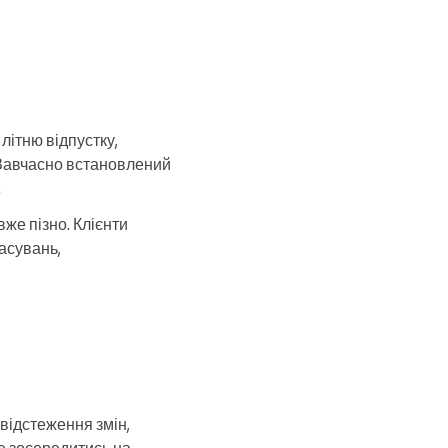
літню відпустку,
. Завчасно встановлений
.
же пізно. Клієнти
асувань,
 відстеження змін,
те зосередитись на