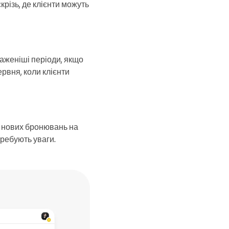
крізь, де клієнти можуть
аженіші періоди, якщо
ервня, коли клієнти
те нових бронювань на
требують уваги.