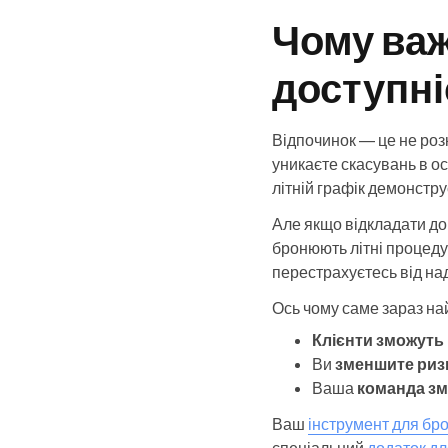
Чому ва
доступні
Відпочинок — це не розк
уникаєте скасувань в ос
літній графік демонстру
Але якщо відкладати до 
бронюють літні процеду
перестрахуєтесь від на
Ось чому саме зараз на
Клієнти зможуть
Ви
зменшите риз
Ваша
команда зм
Ваш
інструмент для б
спеціальний
додаток дл