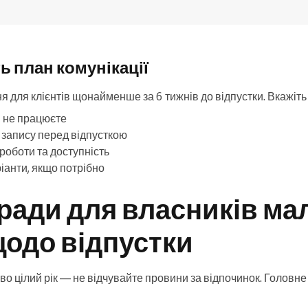
ть план комунікації
 для клієнтів щонайменше за 6 тижнів до відпустки. Вкажіть 
и не працюєте
 запису перед відпусткою
роботи та доступність
іанти, якщо потрібно
ради для власників ма
щодо відпустки
о цілий рік — не відчувайте провини за відпочинок. Головн