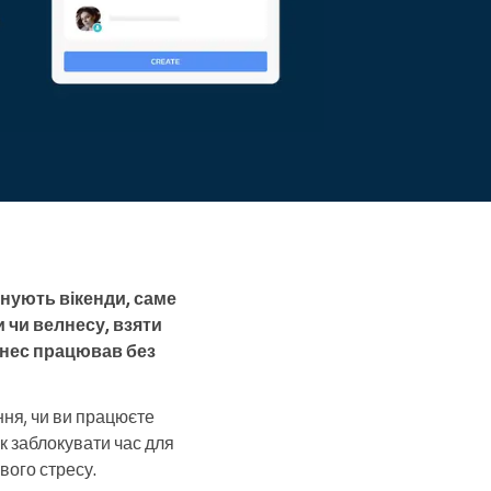
анують вікенди, саме
и чи велнесу, взяти
знес працював без
ння, чи ви працюєте
к заблокувати час для
йвого стресу.