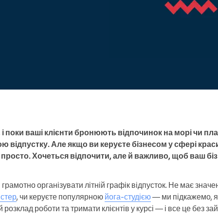
Enterprise
Ви керуєте великою
організацією
, і поки ваші клієнти бронюють відпочинок на морі чи пл
ою відпустку. Але якщо ви керуєте бізнесом у сфері крас
 просто. Хочеться відпочити, але й важливо, щоб ваш бі
рамотно організувати літній графік відпусток. Не має значе
йстер
, чи керуєте популярною
йога-студією
— ми підкажемо, я
й розклад роботи та тримати клієнтів у курсі — і все це без за