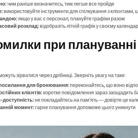
но:
чим раніше визначитесь, тим легше все пройде
е:
використовуйте інструменти для спілкування з клієнтами, що
мандою:
якщо у вас є персонал, плануйте графіки разом
асовий розклад:
відобразіть літній графік у своєму календа
омилки при плануванні
ожуть зірватися через дрібниці. Зверніть увагу на таке:
посилання для бронювання:
переконайтесь, що воно відпо
стійних клієнтів:
коротке повідомлення зараз заощадить ба
-доступність:
не покладайтесь на пам’ять — довірте це ка
танній момент:
гарне планування допоможе цього уникнути