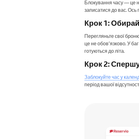
Блокування часу — це не
записатися до вас. Ось 
Крок 1: Обирай
Перегляньте свої броню
це не обов’язково. У ба
готуються до літа.
Крок 2: Сперш
Заблокуйте час у кален
період вашої відсутност