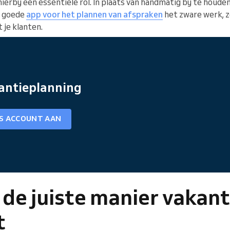
ierbij een essentiële rol. In plaats van handmatig bij te houd
n goede
app voor het plannen van afspraken
het zware werk, zo
je klanten.
antieplanning
IS ACCOUNT AAN
 de juiste manier vakan
t