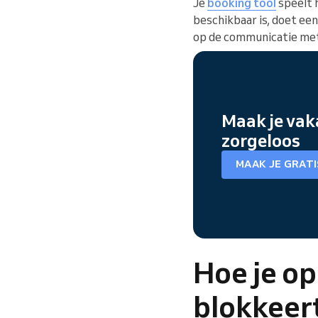
Je
booking tool
speelt h
beschikbaar is, doet ee
op de communicatie met 
Maak je vak
zorgeloos
MAAK JE GRAT
Hoe je op
blokkeer