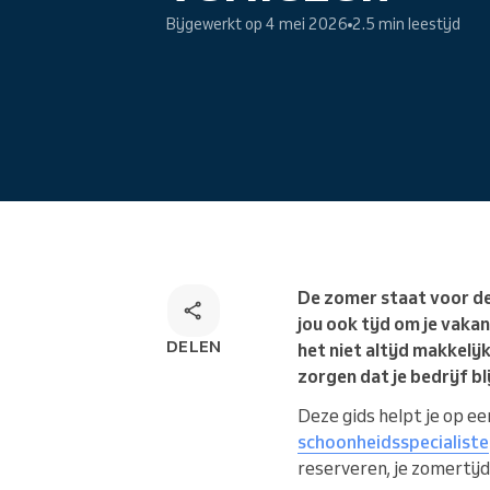
Omnichannel
Bijgewerkt op 4 mei 2026
2.5 min leestijd
boekingsoplossing
De zomer staat voor de 
jou ook tijd om je vakan
DELEN
het niet altijd makkelij
zorgen dat je bedrijf bl
Deze gids helpt je op ee
schoonheidsspecialiste
reserveren, je zomertij