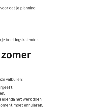
rvoor dat je planning
n je boekingskalender.
e zomer
ze valkuilen:
ergeeft.
en.
je agenda het werk doen.
 moment moet annuleren.