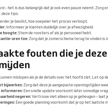
ard – het is dus belangrijk dat je ook even pauze neemt. Zorg e
 deze tips:
rder je beslist, hoe soepeler het proces verloopt.
er:
Informeer je klanten duidelijk over je afwezigheid.
e hoogte:
Stem de roosters af als je personeel hebt.
kantie-uren toe:
Zorg dat je zomerschema terug te vinden is i
akte fouten die je dez
mijden
unnen mislopen als je de details over het hoofd ziet. Let op de
et bijwerken:
Zorg dat deze je aangepaste openingstijden we
t informeren:
Een snelle update voorkomt later onnodige vrag
baarheid negeren:
Vertrouw niet alleen op je geheugen – laat 
eringen:
Een goede planning voorkomt dat je op het laatste