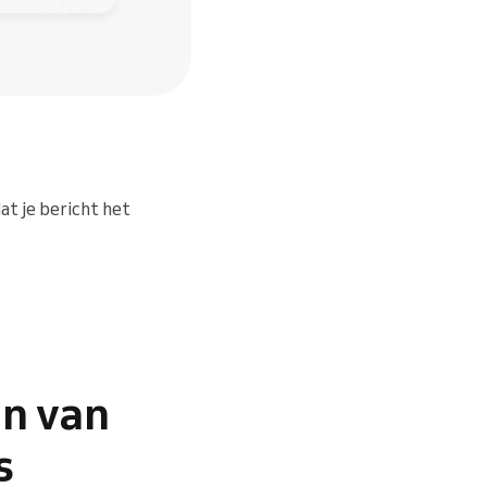
at je bericht het
en van
s