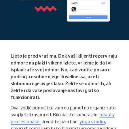
Ljeto je pred vratima. Dok vaši klijenti rezerviraju
odmore na plaži i vikend izlete, vrijeme je da i vi
isplanirate svoj odmor. No, kad vodite posao u
području osobne njege ili wellnessa, uzeti
slobodno nije uvijek lako. Želite se odmoriti, ali
želite i da vaše poslovanje nastavi glatko
funkcionirati.
Ovaj vodič pomoći će vam da pametno organizirate
svoj ljetni raspored. Bilo da ste samostalni
beauty
profesionalac
ili vodite užurbani
yoga studio
,
pokazat ćemo vam kako blokirati vrijeme za odmor,