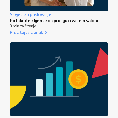
Savjeti za poslovanje
Potaknite klijente da pričaju o vašem salonu
3 min za čitanje
Pročitajte članak