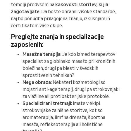
temelji predvsem na
kakovosti storitev, ki jih
zagotavljate
. Da boste ohranili visoke standarde,
naj bo ponudba prilagojena znanju, izkušnjam in
certifikatom vaše ekipe.
Preglejte znanja in specializacije
zaposlenih:
Masažna terapija
: Je kdo izmed terapevtov
specialist za globinsko masažo pri kroničnih
bolečinah, drugi pa blesti v švedskih
sprostitvenih tehnikah?
Nega obraza
: Nekateri kozmetologi so
mojstri anti-age terapij, drugi pa strokovnjaki
za vlažilne ali protibakterijske protokole.
Specializirani tretmaji
: Imate v ekipi
strokovnjake za nišne storitve, kot so
aromaterapija, limfna drenaža, športna
masaža, refleksoterapija ali holistične