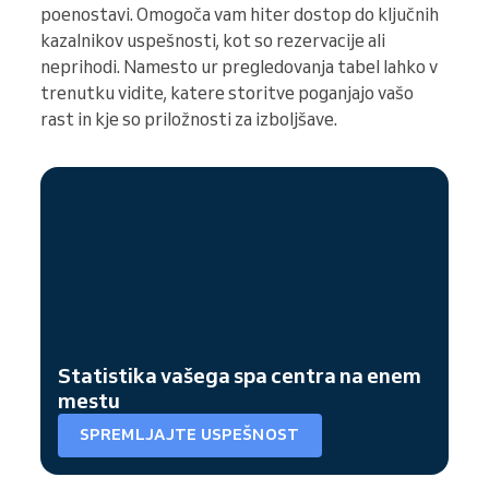
poenostavi. Omogoča vam hiter dostop do ključnih
kazalnikov uspešnosti, kot so rezervacije ali
neprihodi. Namesto ur pregledovanja tabel lahko v
trenutku vidite, katere storitve poganjajo vašo
rast in kje so priložnosti za izboljšave.
Statistika vašega spa centra na enem
mestu
SPREMLJAJTE USPEŠNOST