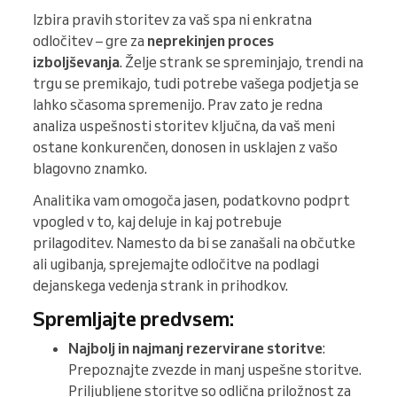
Izbira pravih storitev za vaš spa ni enkratna
odločitev – gre za
neprekinjen proces
izboljševanja
. Želje strank se spreminjajo, trendi na
trgu se premikajo, tudi potrebe vašega podjetja se
lahko sčasoma spremenijo. Prav zato je redna
analiza uspešnosti storitev ključna, da vaš meni
ostane konkurenčen, donosen in usklajen z vašo
blagovno znamko.
Analitika vam omogoča jasen, podatkovno podprt
vpogled v to, kaj deluje in kaj potrebuje
prilagoditev. Namesto da bi se zanašali na občutke
ali ugibanja, sprejemajte odločitve na podlagi
dejanskega vedenja strank in prihodkov.
Spremljajte predvsem:
Najbolj in najmanj rezervirane storitve
:
Prepoznajte zvezde in manj uspešne storitve.
Priljubljene storitve so odlična priložnost za