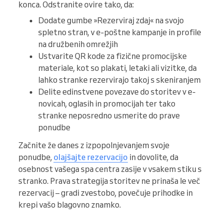
konca. Odstranite ovire tako, da:
Dodate gumbe »Rezerviraj zdaj« na svojo
spletno stran, v e-poštne kampanje in profile
na družbenih omrežjih
Ustvarite QR kode za fizične promocijske
materiale, kot so plakati, letaki ali vizitke, da
lahko stranke rezervirajo takoj s skeniranjem
Delite edinstvene povezave do storitev v e-
novicah, oglasih in promocijah ter tako
stranke neposredno usmerite do prave
ponudbe
Začnite že danes z izpopolnjevanjem svoje
ponudbe,
olajšajte rezervacijo
in dovolite, da
osebnost vašega spa centra zasije v vsakem stiku s
stranko. Prava strategija storitev ne prinaša le več
rezervacij – gradi zvestobo, povečuje prihodke in
krepi vašo blagovno znamko.