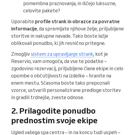
pomembna praznovanja, in iščejo luksuzne,
celovite pakete?
Uporabite
profile strank in obrazce za povratne
informacije
, da spremljate njihove želje, priljubljene
storitve in nakupne navade. Tako boste lažje
oblikovali ponudbo, ki jih resnično pritegne.
Zmogljiv
sistem za upravljanje strank
, kot je
Reservio, vam omogoča, da vse te podatke –
zgodovino rezervacij, priljubljene člane ekipe in celo
opombe o občutljivosti na izdelke – hranite na
enem mestu. Sčasoma boste tako prepoznali
vzorce, ustvarili personalizirane predloge storitev
in gradili trdnejše, zveste odnose.
2. Prilagodite ponudbo
prednostim svoje ekipe
Ugled vašega spa centra – in na koncu tudi uspeh –