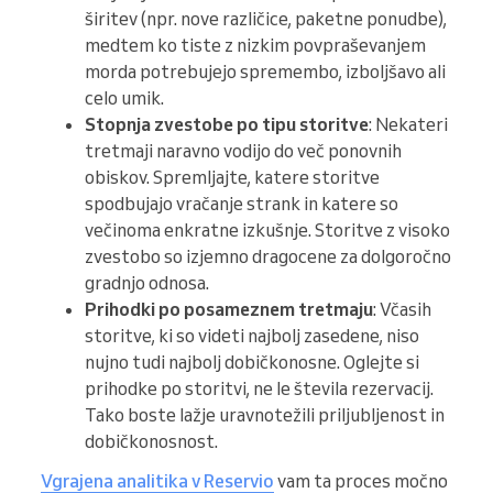
širitev (npr. nove različice, paketne ponudbe),
medtem ko tiste z nizkim povpraševanjem
morda potrebujejo spremembo, izboljšavo ali
celo umik.
Stopnja zvestobe po tipu storitve
: Nekateri
tretmaji naravno vodijo do več ponovnih
obiskov. Spremljajte, katere storitve
spodbujajo vračanje strank in katere so
večinoma enkratne izkušnje. Storitve z visoko
zvestobo so izjemno dragocene za dolgoročno
gradnjo odnosa.
Prihodki po posameznem tretmaju
: Včasih
storitve, ki so videti najbolj zasedene, niso
nujno tudi najbolj dobičkonosne. Oglejte si
prihodke po storitvi, ne le števila rezervacij.
Tako boste lažje uravnotežili priljubljenost in
dobičkonosnost.
Vgrajena analitika v Reservio
vam ta proces močno