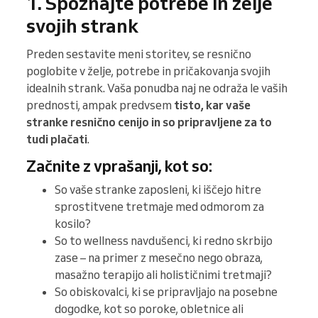
1. Spoznajte potrebe in želje
svojih strank
Preden sestavite meni storitev, se resnično
poglobite v želje, potrebe in pričakovanja svojih
idealnih strank. Vaša ponudba naj ne odraža le vaših
prednosti, ampak predvsem
tisto, kar vaše
stranke resnično cenijo in so pripravljene za to
tudi plačati
.
Začnite z vprašanji, kot so:
So vaše stranke zaposleni, ki iščejo hitre
sprostitvene tretmaje med odmorom za
kosilo?
So to wellness navdušenci, ki redno skrbijo
zase – na primer z mesečno nego obraza,
masažno terapijo ali holističnimi tretmaji?
So obiskovalci, ki se pripravljajo na posebne
dogodke, kot so poroke, obletnice ali