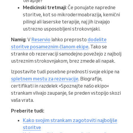
terapije?
Medicinski tretmaji
: Če ponujate napredne
storitve, kot so mikrodermoabrazija, kemični
pilingi ali laserske terapije, naj jih izvajajo
ustrezno usposobljeni strokovnjaki.
Namig
: V
Reservio
lahko preprosto
dodelite
storitve posameznim članom ekipe
. Tako se
stranke ob rezervaciji samodejno povežejo z najbolj
ustreznim strokovnjakom, brez zmede ali napak.
Izpostavite tudi posebne prednosti svoje ekipe na
spletnem mestu za rezervacije
. Biografije,
certifikati in razdelek »Spoznajte našo ekipo«
strankam vlivajo zaupanje, še preden vstopijo skozi
vaša vrata.
Preberite tudi:
Kako svojim strankam zagotoviti najboljše
storitve