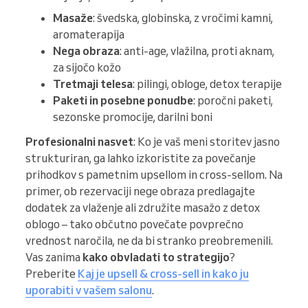
Masaže
: švedska, globinska, z vročimi kamni,
aromaterapija
Nega obraza
: anti-age, vlažilna, proti aknam,
za sijočo kožo
Tretmaji telesa
: pilingi, obloge, detox terapije
Paketi in posebne ponudbe
: poročni paketi,
sezonske promocije, darilni boni
Profesionalni nasvet
: Ko je vaš meni storitev jasno
strukturiran, ga lahko izkoristite za povečanje
prihodkov s pametnim upsellom in cross-sellom. Na
primer, ob rezervaciji nege obraza predlagajte
dodatek za vlaženje ali združite masažo z detox
oblogo – tako občutno povečate povprečno
vrednost naročila, ne da bi stranko preobremenili.
Vas zanima
kako obvladati to strategijo
?
Preberite
Kaj je upsell & cross-sell in kako ju
uporabiti v vašem salonu
.