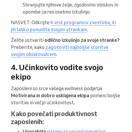
Shranjujte njihove želje, zgodovino obiskov in
opombe za res osebno izkušnjo.
NASVET: Odkrijte
6 vrst programov zvestobe, ki
jih lahko ponudite svojim strankam
.
Želite ustvariti
odlično izkušnjo za svoje stranke?
Preberite, kako
zagotoviti najboljše storitve
svojim obiskovalcem
.
4. Učinkovito vodite svojo
ekipo
Zaposleni so srce vašega wellness podjetja.
Motivirana in dobro usklajena ekipa
pomeni boljše
storitve in večjo učinkovitost.
Kako povečati produktivnost
zaposlenih:
Uporabite
sistem za upravljanje ekipe
.