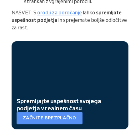
strankah z vgrajenimi poročili.
NASVET: S
orodji za poročanje
lahko
spremljate
uspešnost podjetja
in sprejemate boljše odločitve
za rast.
Spremljajte uspešnost svojega
podjetja v realnem času
ZAČNITE BREZPLAČNO