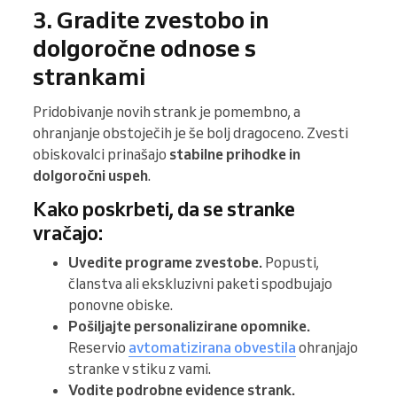
3. Gradite zvestobo in
dolgoročne odnose s
strankami
Pridobivanje novih strank je pomembno, a
ohranjanje obstoječih je še bolj dragoceno. Zvesti
obiskovalci prinašajo
stabilne prihodke in
dolgoročni uspeh
.
Kako poskrbeti, da se stranke
vračajo:
Uvedite programe zvestobe.
Popusti,
članstva ali ekskluzivni paketi spodbujajo
ponovne obiske.
Pošiljajte personalizirane opomnike.
Reservio
avtomatizirana obvestila
ohranjajo
stranke v stiku z vami.
Vodite podrobne evidence strank.