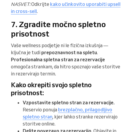
NASVET:
Odkrijte
kako učinkovito uporabiti upsell
in cross-sell
.
7. Zgradite močno spletno
prisotnost
Vaše wellness podjetje ni le fizična izkušnja —
ključna je tudi
prepoznavnost na spletu
.
Profesionalna spletna stran za rezervacije
omogoča strankam, da hitro spoznajo vaše storitve
in rezervirajo termin.
Kako okrepiti svojo spletno
prisotnost:
Vzpostavite spletno stran za rezervacije.
Reservio ponuja
brezplačno, prilagodljivo
spletno stran
, kjer lahko stranke rezervirajo
storitve online.
Delite povezavo za rezervacijo.
Objavite jo