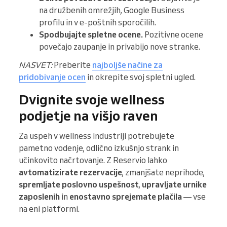
na družbenih omrežjih, Google Business
profilu in v e-poštnih sporočilih.
Spodbujajte spletne ocene.
Pozitivne ocene
povečajo zaupanje in privabijo nove stranke.
NASVET:
Preberite
najboljše načine za
pridobivanje ocen
in okrepite svoj spletni ugled.
Dvignite svoje wellness
podjetje na višjo raven
Za uspeh v wellness industriji potrebujete
pametno vodenje, odlično izkušnjo strank in
učinkovito načrtovanje. Z Reservio lahko
avtomatizirate rezervacije
, zmanjšate neprihode,
spremljate poslovno uspešnost
,
upravljate urnike
zaposlenih
in
enostavno sprejemate plačila
— vse
na eni platformi.