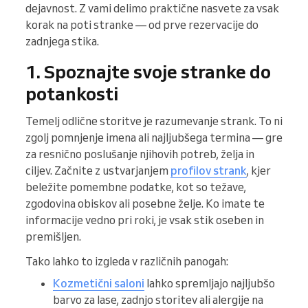
dejavnost. Z vami delimo praktične nasvete za vsak
korak na poti stranke — od prve rezervacije do
zadnjega stika.
1. Spoznajte svoje stranke do
potankosti
Temelj odlične storitve je razumevanje strank. To ni
zgolj pomnjenje imena ali najljubšega termina — gre
za resnično poslušanje njihovih potreb, želja in
ciljev. Začnite z ustvarjanjem
profilov strank
, kjer
beležite pomembne podatke, kot so težave,
zgodovina obiskov ali posebne želje. Ko imate te
informacije vedno pri roki, je vsak stik oseben in
premišljen.
Tako lahko to izgleda v različnih panogah:
Kozmetični saloni
lahko spremljajo najljubšo
barvo za lase, zadnjo storitev ali alergije na