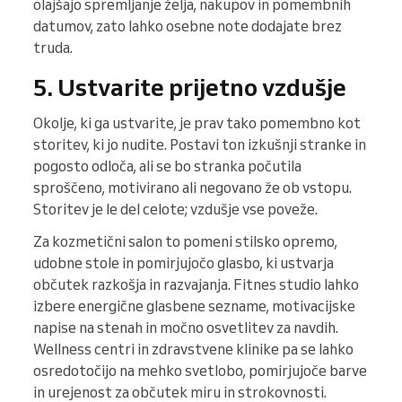
olajšajo spremljanje želja, nakupov in pomembnih
datumov, zato lahko osebne note dodajate brez
truda.
5. Ustvarite prijetno vzdušje
Okolje, ki ga ustvarite, je prav tako pomembno kot
storitev, ki jo nudite. Postavi ton izkušnji stranke in
pogosto odloča, ali se bo stranka počutila
sproščeno, motivirano ali negovano že ob vstopu.
Storitev je le del celote; vzdušje vse poveže.
Za kozmetični salon to pomeni stilsko opremo,
udobne stole in pomirjujočo glasbo, ki ustvarja
občutek razkošja in razvajanja. Fitnes studio lahko
izbere energične glasbene sezname, motivacijske
napise na stenah in močno osvetlitev za navdih.
Wellness centri in zdravstvene klinike pa se lahko
osredotočijo na mehko svetlobo, pomirjujoče barve
in urejenost za občutek miru in strokovnosti.