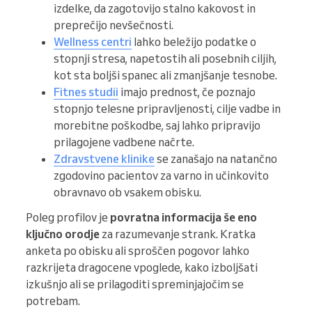
izdelke, da zagotovijo stalno kakovost in
preprečijo nevšečnosti.
Wellness centri
lahko beležijo podatke o
stopnji stresa, napetostih ali posebnih ciljih,
kot sta boljši spanec ali zmanjšanje tesnobe.
Fitnes studii
imajo prednost, če poznajo
stopnjo telesne pripravljenosti, cilje vadbe in
morebitne poškodbe, saj lahko pripravijo
prilagojene vadbene načrte.
Zdravstvene klinike
se zanašajo na natančno
zgodovino pacientov za varno in učinkovito
obravnavo ob vsakem obisku.
Poleg profilov je
povratna informacija še eno
ključno orodje
za razumevanje strank. Kratka
anketa po obisku ali sproščen pogovor lahko
razkrijeta dragocene vpoglede, kako izboljšati
izkušnjo ali se prilagoditi spreminjajočim se
potrebam.