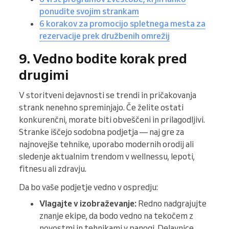
ponudite svojim strankam
6 korakov za promocijo spletnega mesta za
rezervacije prek družbenih omrežij
9. Vedno bodite korak pred
drugimi
V storitveni dejavnosti se trendi in pričakovanja
strank nenehno spreminjajo. Če želite ostati
konkurenčni, morate biti obveščeni in prilagodljivi.
Stranke iščejo sodobna podjetja — naj gre za
najnovejše tehnike, uporabo modernih orodij ali
sledenje aktualnim trendom v wellnessu, lepoti,
fitnesu ali zdravju.
Da bo vaše podjetje vedno v ospredju:
Vlagajte v izobraževanje:
Redno nadgrajujte
znanje ekipe, da bodo vedno na tekočem z
novostmi in tehnikami v panogi. Delavnice,