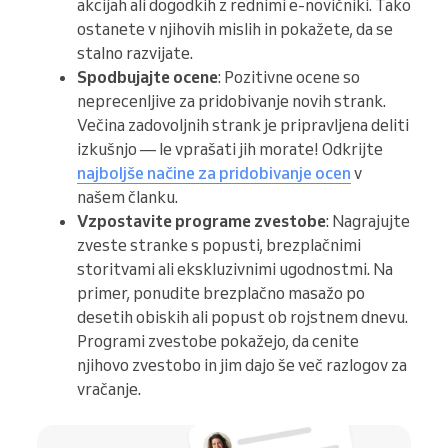
akcijah ali dogodkih z rednimi e-novičniki. Tako
ostanete v njihovih mislih in pokažete, da se
stalno razvijate.
Spodbujajte ocene
: Pozitivne ocene so
neprecenljive za pridobivanje novih strank.
Večina zadovoljnih strank je pripravljena deliti
izkušnjo — le vprašati jih morate! Odkrijte
najboljše načine za pridobivanje ocen
v
našem članku.
Vzpostavite programe zvestobe
: Nagrajujte
zveste stranke s popusti, brezplačnimi
storitvami ali ekskluzivnimi ugodnostmi. Na
primer, ponudite brezplačno masažo po
desetih obiskih ali popust ob rojstnem dnevu.
Programi zvestobe pokažejo, da cenite
njihovo zvestobo in jim dajo še več razlogov za
vračanje.