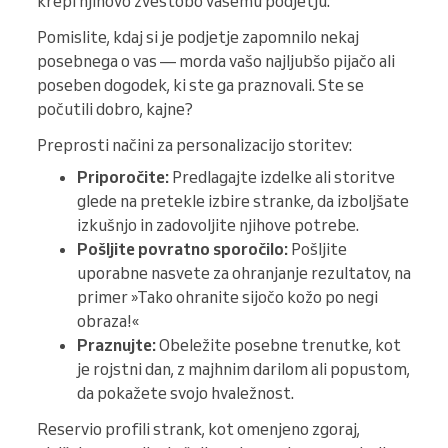
krepi njihovo zvestobo vašemu podjetju.
Pomislite, kdaj si je podjetje zapomnilo nekaj
posebnega o vas — morda vašo najljubšo pijačo ali
poseben dogodek, ki ste ga praznovali. Ste se
počutili dobro, kajne?
Preprosti načini za personalizacijo storitev:
Priporočite:
Predlagajte izdelke ali storitve
glede na pretekle izbire stranke, da izboljšate
izkušnjo in zadovoljite njihove potrebe.
Pošljite povratno sporočilo:
Pošljite
uporabne nasvete za ohranjanje rezultatov, na
primer »Tako ohranite sijočo kožo po negi
obraza!«
Praznujte:
Obeležite posebne trenutke, kot
je rojstni dan, z majhnim darilom ali popustom,
da pokažete svojo hvaležnost.
Reservio profili strank, kot omenjeno zgoraj,