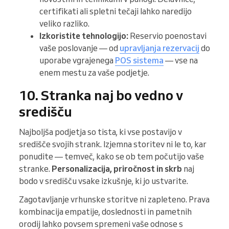
certifikati ali spletni tečaji lahko naredijo
veliko razliko.
Izkoristite tehnologijo:
Reservio poenostavi
vaše poslovanje — od
upravljanja rezervacij
do
uporabe vgrajenega
POS sistema
— vse na
enem mestu za vaše podjetje.
10. Stranka naj bo vedno v
središču
Najboljša podjetja so tista, ki vse postavijo v
središče svojih strank. Izjemna storitev ni le to, kar
ponudite — temveč, kako se ob tem počutijo vaše
stranke.
Personalizacija, priročnost in skrb
naj
bodo v središču vsake izkušnje, ki jo ustvarite.
Zagotavljanje vrhunske storitve ni zapleteno. Prava
kombinacija empatije, doslednosti in pametnih
orodij lahko povsem spremeni vaše odnose s