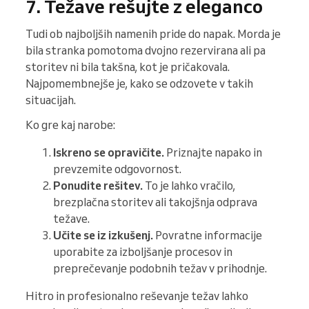
7. Težave rešujte z eleganco
Tudi ob najboljših namenih pride do napak. Morda je
bila stranka pomotoma dvojno rezervirana ali pa
storitev ni bila takšna, kot je pričakovala.
Najpomembnejše je, kako se odzovete v takih
situacijah.
Ko gre kaj narobe:
Iskreno se opravičite.
Priznajte napako in
prevzemite odgovornost.
Ponudite rešitev.
To je lahko vračilo,
brezplačna storitev ali takojšnja odprava
težave.
Učite se iz izkušenj.
Povratne informacije
uporabite za izboljšanje procesov in
preprečevanje podobnih težav v prihodnje.
Hitro in profesionalno reševanje težav lahko