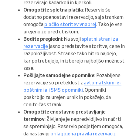
rezervirajo kadarkoli in kjerkoli.
Omogočite spletna plačila
: Reservio še
dodatno poenostavi rezervacijo, saj strankam
omogoča
plačilo storitev vnaprej
. Tako je vse
urejeno že pred obiskom.
Bodite pregledni
: Na svoji
spletni strani za
rezervacije
jasno predstavite storitve, cene in
razpoložljivost. Stranke tako hitro najdejo,
kar potrebujejo, in izberejo najboljšo možnost
zase.
Pošiljajte samodejne opomnike
: Pozabljene
rezervacije so preteklost z
avtomatskimi e-
poštnimi ali SMS opomniki
. Opomniki
poskrbijo za urejen urnik in pokažejo, da
cenite čas strank.
Omogočite enostavno prestavljanje
terminov
: Življenje je nepredvidljivo in načrti
se spreminjajo. Reservio podjetjem omogoča,
da nastavijo
prilagojena pravila rezervacij
,