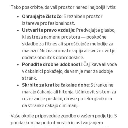
Tako poskrbite, da vaš prostor naredi najboljši vtis:
Ohranjajte čistočo
: Brezhiben prostor
izžareva profesionalnost.
Ustvarite pravo vzdušje
: Predvajajte glasbo,
ki ustreza namenu prostora — poskočne
skladbe za fitnes ali sproščujoče melodije za
masažo. Nežna aromaterapija ali sveže cvetje
dodata občutek dobrodošlice.
Ponudite drobne udobnosti
: Čaj, kava ali voda
v čakalnici pokažejo, da vam je mar za udobje
strank.
Skrbite za kratke čakalne dobe
: Stranke ne
marajo čakanja ali hitenja. Učinkovit sistem za
rezervacije poskrbi, da vse poteka gladko in
da stranke čakajo čim manj.
Vaše okolje pripoveduje zgodbo o vašem podjetju. S
poudarkom na podrobnostih in ustvarjanjem