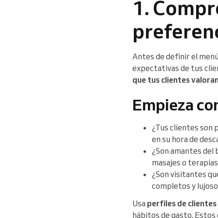
1. Compr
preferenc
Antes de definir el menú
expectativas de tus clie
que tus clientes valoran
Empieza con
¿Tus clientes son 
en su hora de des
¿Son amantes del 
masajes o terapias
¿Son visitantes qu
completos y lujos
Usa
perfiles de cliente
hábitos de gasto. Estos 