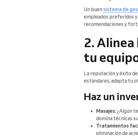
Un buen
sistema de ges
empleados preferidos y n
recomendaciones y fortal
2. Alinea
tu equip
La reputación y éxito d
estándares, adapta tu of
Haz un inve
Masajes
: ¿Algún t
domina técnicas su
Tratamientos faci
eliminación de acné