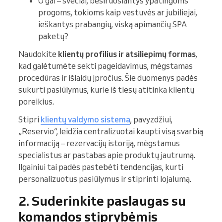
O gal – svečiai, besiruošiantys ypatingoms
progoms, tokioms kaip vestuvės ar jubiliejai,
ieškantys prabangių, viską apimančių SPA
paketų?
Naudokite
klientų profilius ir atsiliepimų formas
,
kad galėtumėte sekti pageidavimus, mėgstamas
procedūras ir išlaidų įpročius. Šie duomenys padės
sukurti pasiūlymus, kurie iš tiesų atitinka klientų
poreikius.
Stipri
klientų valdymo sistema
, pavyzdžiui,
„Reservio“, leidžia centralizuotai kaupti visą svarbią
informaciją – rezervacijų istoriją, mėgstamus
specialistus ar pastabas apie produktų jautrumą.
Ilgainiui tai padės pastebėti tendencijas, kurti
personalizuotus pasiūlymus ir stiprinti lojalumą.
2. Suderinkite paslaugas su
komandos stiprybėmis