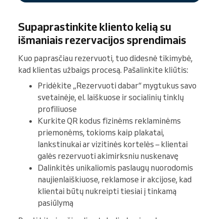
Supaprastinkite kliento kelią su
išmaniais rezervacijos sprendimais
Kuo paprasčiau rezervuoti, tuo didesnė tikimybė,
kad klientas užbaigs procesą. Pašalinkite kliūtis:
Pridėkite „Rezervuoti dabar“ mygtukus savo
svetainėje, el. laiškuose ir socialinių tinklų
profiliuose
Kurkite QR kodus fizinėms reklaminėms
priemonėms, tokioms kaip plakatai,
lankstinukai ar vizitinės kortelės – klientai
galės rezervuoti akimirksniu nuskenavę
Dalinkitės unikaliomis paslaugų nuorodomis
naujienlaiškiuose, reklamose ir akcijose, kad
klientai būtų nukreipti tiesiai į tinkamą
pasiūlymą