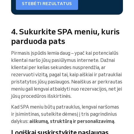
STEBĖTI REZULTATUS
4. Sukurkite SPA meniu, kuris
parduoda pats
Pirmasis įspūdis lemia daug – ypač kai potencialūs
klientai naršo jūsų pasiūlymus internete. Dažnai
klientai per kelias sekundes nusprendžia, ar
rezervuoti vizitą, pagal tai, kaip aiškiai ir patraukliai
pristatytos jūsų paslaugos. Neaiškus ar perkrautas
meniu gali lengvai atbaidyti nuo rezervacijos, net jei
jūsų procedūros išskirtinės.
Kad SPA meniu būtų patrauklus, lengvai naršomas
ir įsimintinas, sutelkite dėmesį į tris pagrindinius
dalykus:
aiškumą, struktūrą ir personalizavimą
.
Logiškai suskirstykite paslaugas