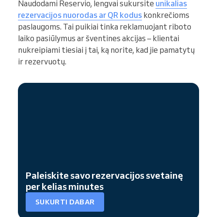
Naudodami Reservio, lengvai sukursite
unikalias
rezervacijos nuorodas ar QR kodus
konkrečioms
paslaugoms. Tai puikiai tinka reklamuojant riboto
laiko pasiūlymus ar šventines akcijas – klientai
nukreipiami tiesiai į tai, ką norite, kad jie pamatytų
ir rezervuotų.
Paleiskite savo rezervacijos svetainę
per kelias minutes
SUKURTI DABAR