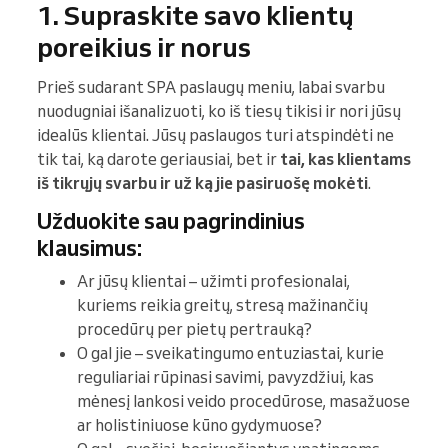
1. Supraskite savo klientų
poreikius ir norus
Prieš sudarant SPA paslaugų meniu, labai svarbu
nuodugniai išanalizuoti, ko iš tiesų tikisi ir nori jūsų
idealūs klientai. Jūsų paslaugos turi atspindėti ne
tik tai, ką darote geriausiai, bet ir
tai, kas klientams
iš tikrųjų svarbu ir už ką jie pasiruošę mokėti
.
Užduokite sau pagrindinius
klausimus:
Ar jūsų klientai – užimti profesionalai,
kuriems reikia greitų, stresą mažinančių
procedūrų per pietų pertrauką?
O gal jie – sveikatingumo entuziastai, kurie
reguliariai rūpinasi savimi, pavyzdžiui, kas
mėnesį lankosi veido procedūrose, masažuose
ar holistiniuose kūno gydymuose?