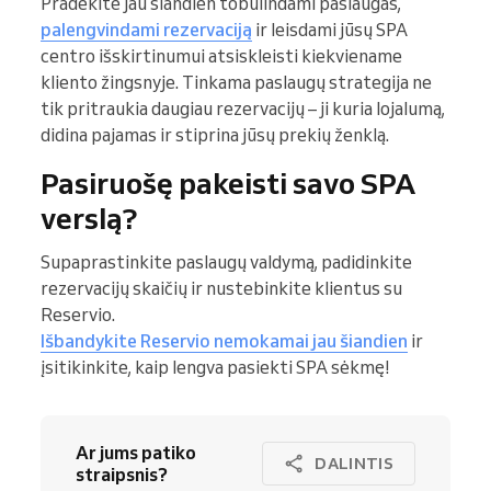
Pradėkite jau šiandien tobulindami paslaugas,
palengvindami rezervaciją
ir leisdami jūsų SPA
centro išskirtinumui atsiskleisti kiekviename
kliento žingsnyje. Tinkama paslaugų strategija ne
tik pritraukia daugiau rezervacijų – ji kuria lojalumą,
didina pajamas ir stiprina jūsų prekių ženklą.
Pasiruošę pakeisti savo SPA
verslą?
Supaprastinkite paslaugų valdymą, padidinkite
rezervacijų skaičių ir nustebinkite klientus su
Reservio.
Išbandykite Reservio nemokamai jau šiandien
ir
įsitikinkite, kaip lengva pasiekti SPA sėkmę!
Ar jums patiko
DALINTIS
straipsnis?