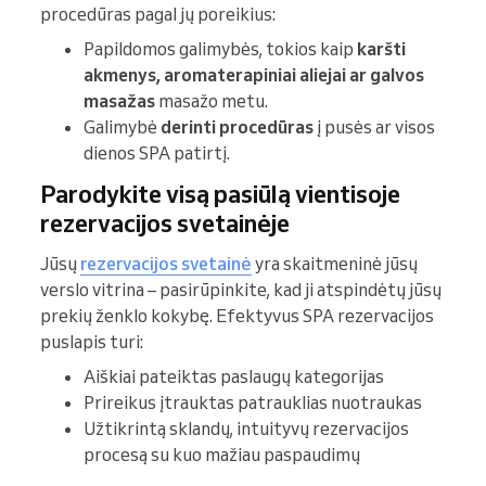
procedūras pagal jų poreikius:
Papildomos galimybės, tokios kaip
karšti
akmenys, aromaterapiniai aliejai ar galvos
masažas
masažo metu.
Galimybė
derinti procedūras
į pusės ar visos
dienos SPA patirtį.
Parodykite visą pasiūlą vientisoje
rezervacijos svetainėje
Jūsų
rezervacijos svetainė
yra skaitmeninė jūsų
verslo vitrina – pasirūpinkite, kad ji atspindėtų jūsų
prekių ženklo kokybę. Efektyvus SPA rezervacijos
puslapis turi:
Aiškiai pateiktas paslaugų kategorijas
Prireikus įtrauktas patrauklias nuotraukas
Užtikrintą sklandų, intuityvų rezervacijos
procesą su kuo mažiau paspaudimų