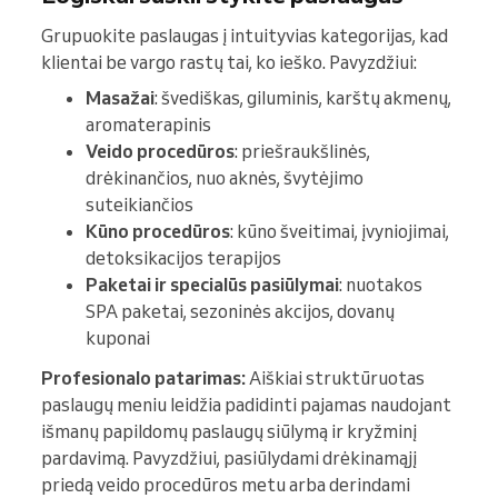
Grupuokite paslaugas į intuityvias kategorijas, kad
klientai be vargo rastų tai, ko ieško. Pavyzdžiui:
Masažai
: švediškas, giluminis, karštų akmenų,
aromaterapinis
Veido procedūros
: priešraukšlinės,
drėkinančios, nuo aknės, švytėjimo
suteikiančios
Kūno procedūros
: kūno šveitimai, įvyniojimai,
detoksikacijos terapijos
Paketai ir specialūs pasiūlymai
: nuotakos
SPA paketai, sezoninės akcijos, dovanų
kuponai
Profesionalo patarimas:
Aiškiai struktūruotas
paslaugų meniu leidžia padidinti pajamas naudojant
išmanų papildomų paslaugų siūlymą ir kryžminį
pardavimą. Pavyzdžiui, pasiūlydami drėkinamąjį
priedą veido procedūros metu arba derindami