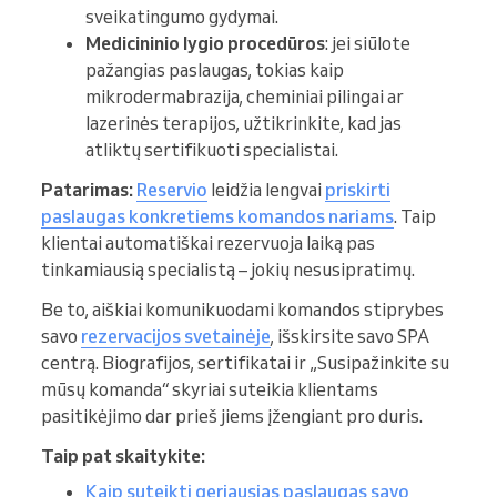
sveikatingumo gydymai.
Medicininio lygio procedūros
: jei siūlote
pažangias paslaugas, tokias kaip
mikrodermabrazija, cheminiai pilingai ar
lazerinės terapijos, užtikrinkite, kad jas
atliktų sertifikuoti specialistai.
Patarimas:
Reservio
leidžia lengvai
priskirti
paslaugas konkretiems komandos nariams
. Taip
klientai automatiškai rezervuoja laiką pas
tinkamiausią specialistą – jokių nesusipratimų.
Be to, aiškiai komunikuodami komandos stiprybes
savo
rezervacijos svetainėje
, išskirsite savo SPA
centrą. Biografijos, sertifikatai ir „Susipažinkite su
mūsų komanda“ skyriai suteikia klientams
pasitikėjimo dar prieš jiems įžengiant pro duris.
Taip pat skaitykite:
Kaip suteikti geriausias paslaugas savo