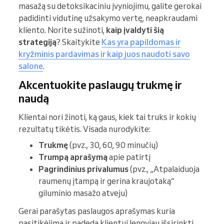
masažą su detoksikaciniu įvyniojimu, galite gerokai
padidinti vidutinę užsakymo vertę, neapkraudami
kliento. Norite sužinoti,
kaip įvaldyti šią
strategiją
? Skaitykite
Kas yra papildomas ir
kryžminis pardavimas ir kaip juos naudoti savo
salone
.
Akcentuokite paslaugų trukmę ir
naudą
Klientai nori žinoti, ką gaus, kiek tai truks ir kokių
rezultatų tikėtis. Visada nurodykite:
Trukmę
(pvz., 30, 60, 90 minučių)
Trumpą aprašymą
apie patirtį
Pagrindinius privalumus
(pvz., „Atpalaiduoja
raumenų įtampą ir gerina kraujotaką“
giluminio masažo atveju)
Gerai parašytas paslaugos aprašymas kuria
pasitikėjimą ir padeda klientui lengviau išsirinkti