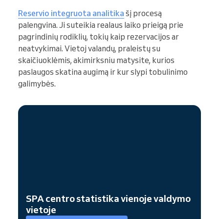
Reservio integruota analitika
šį procesą
palengvina. Ji suteikia realaus laiko prieigą prie
pagrindinių rodiklių, tokių kaip rezervacijos ar
neatvykimai. Vietoj valandų, praleistų su
skaičiuoklėmis, akimirksniu matysite, kurios
paslaugos skatina augimą ir kur slypi tobulinimo
galimybės.
SPA centro statistika vienoje valdymo
vietoje