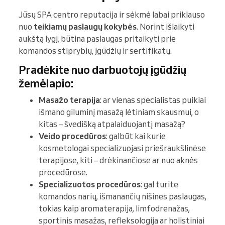
Jūsų SPA centro reputacija ir sėkmė labai priklauso
nuo
teikiamų paslaugų kokybės
. Norint išlaikyti
aukštą lygį, būtina paslaugas pritaikyti prie
komandos stiprybių, įgūdžių ir sertifikatų.
Pradėkite nuo darbuotojų įgūdžių
žemėlapio:
Masažo terapija
: ar vienas specialistas puikiai
išmano giluminį masažą lėtiniam skausmui, o
kitas – švedišką atpalaiduojantį masažą?
Veido procedūros
: galbūt kai kurie
kosmetologai specializuojasi priešraukšlinėse
terapijose, kiti – drėkinančiose ar nuo aknės
procedūrose.
Specializuotos procedūros
: gal turite
komandos narių, išmanančių nišines paslaugas,
tokias kaip aromaterapija, limfodrenažas,
sportinis masažas, refleksologija ar holistiniai