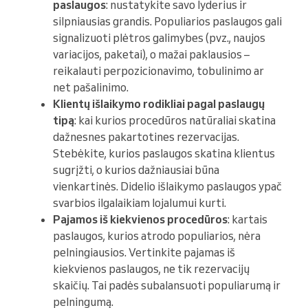
paslaugos
: nustatykite savo lyderius ir
silpniausias grandis. Populiarios paslaugos gali
signalizuoti plėtros galimybes (pvz., naujos
variacijos, paketai), o mažai paklausios –
reikalauti perpozicionavimo, tobulinimo ar
net pašalinimo.
Klientų išlaikymo rodikliai pagal paslaugų
tipą
: kai kurios procedūros natūraliai skatina
dažnesnes pakartotines rezervacijas.
Stebėkite, kurios paslaugos skatina klientus
sugrįžti, o kurios dažniausiai būna
vienkartinės. Didelio išlaikymo paslaugos ypač
svarbios ilgalaikiam lojalumui kurti.
Pajamos iš kiekvienos procedūros
: kartais
paslaugos, kurios atrodo populiarios, nėra
pelningiausios. Vertinkite pajamas iš
kiekvienos paslaugos, ne tik rezervacijų
skaičių. Tai padės subalansuoti populiarumą ir
pelningumą.