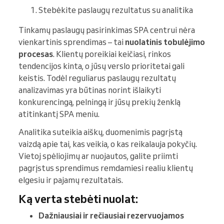
Stebėkite paslaugų rezultatus su analitika
Tinkamų paslaugų pasirinkimas SPA centrui nėra
vienkartinis sprendimas – tai
nuolatinis tobulėjimo
procesas
. Klientų poreikiai keičiasi, rinkos
tendencijos kinta, o jūsų verslo prioritetai gali
keistis. Todėl reguliarus paslaugų rezultatų
analizavimas yra būtinas norint išlaikyti
konkurencingą, pelningą ir jūsų prekių ženklą
atitinkantį SPA meniu.
Analitika suteikia aiškų, duomenimis pagrįstą
vaizdą apie tai, kas veikia, o kas reikalauja pokyčių.
Vietoj spėliojimų ar nuojautos, galite priimti
pagrįstus sprendimus remdamiesi realiu klientų
elgesiu ir pajamų rezultatais.
Ką verta stebėti nuolat:
Dažniausiai ir rečiausiai rezervuojamos