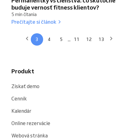
Permanentky vs členstvá: čo skutočne
buduje vernosť fitness klientov?
5 min čítania
Prečítajte si článok
...
3
4
5
11
12
13
Produkt
Získať demo
Cenník
Kalendár
Online rezervácie
Webová stránka