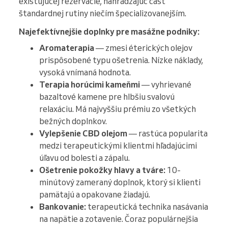
existujúcej rezervácie, nahrádzajúc časť
štandardnej rutiny niečím špecializovanejším.
Najefektívnejšie doplnky pre masážne podniky:
Aromaterapia
— zmesi éterických olejov
prispôsobené typu ošetrenia. Nízke náklady,
vysoká vnímaná hodnota.
Terapia horúcimi kameňmi
— vyhrievané
bazaltové kamene pre hlbšiu svalovú
relaxáciu. Má najvyššiu prémiu zo všetkých
bežných doplnkov.
Vylepšenie CBD olejom
— rastúca popularita
medzi terapeutickými klientmi hľadajúcimi
úľavu od bolesti a zápalu.
Ošetrenie pokožky hlavy a tváre:
10-
minútový zameraný doplnok, ktorý si klienti
pamätajú a opakovane žiadajú.
Bankovanie:
terapeutická technika nasávania
na napätie a zotavenie. Čoraz populárnejšia