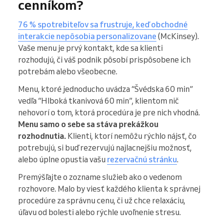
cenníkom?
76 % spotrebiteľov sa frustruje, keď obchodné
interakcie nepôsobia personalizovane
(McKinsey).
Vaše menu je prvý kontakt, kde sa klienti
rozhodujú, či váš podnik pôsobí prispôsobene ich
potrebám alebo všeobecne.
Menu, ktoré jednoducho uvádza “Švédska 60 min”
vedľa “Hlboká tkanivová 60 min”, klientom nič
nehovorí o tom, ktorá procedúra je pre nich vhodná.
Menu samo o sebe sa stáva prekážkou
rozhodnutia.
Klienti, ktorí nemôžu rýchlo nájsť, čo
potrebujú, si buď rezervujú najlacnejšiu možnosť,
alebo úplne opustia vašu
rezervačnú stránku
.
Premýšľajte o zozname služieb ako o vedenom
rozhovore. Malo by viesť každého klienta k správnej
procedúre za správnu cenu, či už chce relaxáciu,
úľavu od bolesti alebo rýchle uvoľnenie stresu.