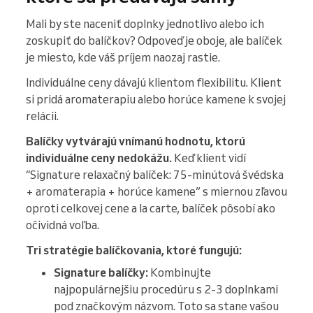
Mali by ste naceniť doplnky jednotlivo alebo ich
zoskupiť do balíčkov? Odpoveď je oboje, ale balíček
je miesto, kde váš príjem naozaj rastie.
Individuálne ceny dávajú klientom flexibilitu. Klient
si pridá aromaterapiu alebo horúce kamene k svojej
relácii.
Balíčky vytvárajú vnímanú hodnotu, ktorú
individuálne ceny nedokážu.
Keď klient vidí
“Signature relaxačný balíček: 75-minútová švédska
+ aromaterapia + horúce kamene” s miernou zľavou
oproti celkovej cene a la carte, balíček pôsobí ako
očividná voľba.
Tri stratégie balíčkovania, ktoré fungujú:
Signature balíčky:
Kombinujte
najpopulárnejšiu procedúru s 2-3 doplnkami
pod značkovým názvom. Toto sa stane vašou