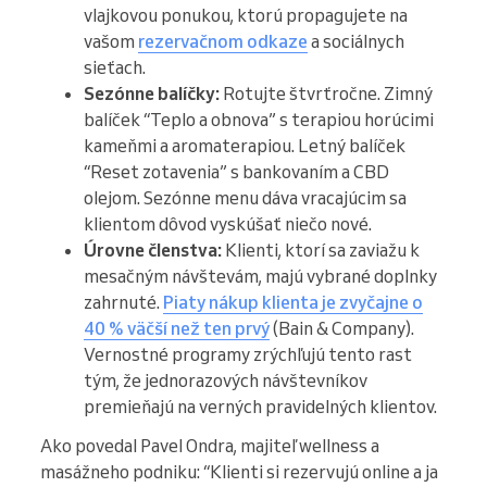
vlajkovou ponukou, ktorú propagujete na
vašom
rezervačnom odkaze
a sociálnych
sieťach.
Sezónne balíčky:
Rotujte štvrťročne. Zimný
balíček “Teplo a obnova” s terapiou horúcimi
kameňmi a aromaterapiou. Letný balíček
“Reset zotavenia” s bankovaním a CBD
olejom. Sezónne menu dáva vracajúcim sa
klientom dôvod vyskúšať niečo nové.
Úrovne členstva:
Klienti, ktorí sa zaviažu k
mesačným návštevám, majú vybrané doplnky
zahrnuté.
Piaty nákup klienta je zvyčajne o
40 % väčší než ten prvý
(Bain & Company).
Vernostné programy zrýchľujú tento rast
tým, že jednorazových návštevníkov
premieňajú na verných pravidelných klientov.
Ako povedal Pavel Ondra, majiteľ wellness a
masážneho podniku: “Klienti si rezervujú online a ja