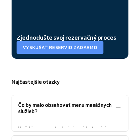
Zjednodušte svoj rezervačný proces
VYSKÚŠAŤ RESERVIO ZADARMO
Najčastejšie otázky
Čo by malo obsahovať menu masážnych
služieb?
Každé menu potrebuje jasné kategórie,
popisy služieb, trvania a ceny.
Organizujte