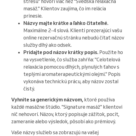
stresu" hovorí viac než "Švédska relaxačná
masáž." Klientov zaujíma, čo im relácia
prinesie.
Názvy majte krátke a ľahko čitateľné.
Maximálne 2-4 slová. Klienti prezerajúci vašu
online rezervačnú stránku nebudú čítať názov
služby dlhý ako odsek.
Pridajte pod názov krátky popis.
Použite ho
na vysvetlenie, čo služba zahŕňa: "Celotelová
relaxácia pomocou dlhých, plynulých ťahov s
teplými aromaterapeutickými olejmi." Popis
vykonáva technickú prácu, aby názov zostal
čistý.
Vyhnite sa generickým názvom,
ktoré používa
každé masážne štúdio. "Signature masáž" klientovi
nič nehovorí. Názov, ktorý popisuje zážitok, pocit,
zameranie alebo výsledok, pôsobí ako prémiový.
Vaše názvy služieb sa zobrazujú na vašej