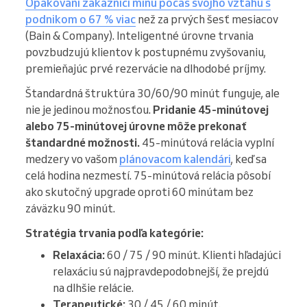
Opakovaní zákazníci minú počas svojho vzťahu s
podnikom o 67 % viac
než za prvých šesť mesiacov
(Bain & Company). Inteligentné úrovne trvania
povzbudzujú klientov k postupnému zvyšovaniu,
premieňajúc prvé rezervácie na dlhodobé príjmy.
Štandardná štruktúra 30/60/90 minút funguje, ale
nie je jedinou možnosťou.
Pridanie 45-minútovej
alebo 75-minútovej úrovne môže prekonať
štandardné možnosti.
45-minútová relácia vyplní
medzery vo vašom
plánovacom kalendári
, keď sa
celá hodina nezmestí. 75-minútová relácia pôsobí
ako skutočný upgrade oproti 60 minútam bez
záväzku 90 minút.
Stratégia trvania podľa kategórie:
Relaxácia:
60 / 75 / 90 minút. Klienti hľadajúci
relaxáciu sú najpravdepodobnejší, že prejdú
na dlhšie relácie.
Terapeutické:
30 / 45 / 60 minút.