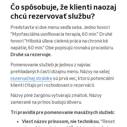
Čo spôsobuje, že klienti naozaj
chcú rezervovať službu?
Predstavte si dve menu vedľa seba. Jedno hovorí
"Myofasciálna uvoľňovacia terapia, 60 min." Druhé
hovorí "Hlboká úľava: cielená práca na chronické
napätie, 60 min." Obe popisujú rovnakú procedúru.
Druhé sa rezervuje.
Pomenovanie služieb je jednou z najviac
prehliadaných častí dizajnu menu. Názvy na vašej
rezervačnej stránke
sú prvá vec, ktorú potenciálni
klienti čítajú pri rozhodovaní o rezervácii.
Názvy plné žargónu vytvárajú zmätok. Názvy
zamerané na prínos budujú dôveru.
Tri pravidlá pre pomenovanie masážnych služieb:
Viesť názov prínosom, nie technikou.
"Reset