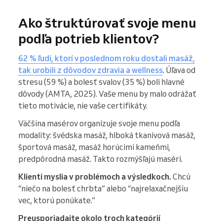
Ako štruktúrovať svoje menu
podľa potrieb klientov?
62 % ľudí, ktorí v poslednom roku dostali masáž,
tak urobili z dôvodov zdravia a wellness
. Úľava od
stresu (59 %) a bolesť svalov (35 %) boli hlavné
dôvody (AMTA, 2025). Vaše menu by malo odrážať
tieto motivácie, nie vaše certifikáty.
Väčšina masérov organizuje svoje menu podľa
modality: švédska masáž, hlboká tkanivová masáž,
športová masáž, masáž horúcimi kameňmi,
predpôrodná masáž. Takto rozmýšľajú maséri.
Klienti myslia v problémoch a výsledkoch.
Chcú
“niečo na bolesť chrbta” alebo “najrelaxačnejšiu
vec, ktorú ponúkate.”
Preusporiadajte okolo troch kategórií