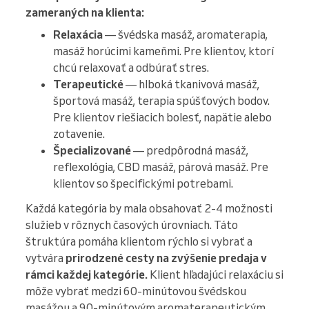
zameraných na klienta:
Relaxácia
— švédska masáž, aromaterapia,
masáž horúcimi kameňmi. Pre klientov, ktorí
chcú relaxovať a odbúrať stres.
Terapeutické
— hlboká tkanivová masáž,
športová masáž, terapia spúšťových bodov.
Pre klientov riešiacich bolesť, napätie alebo
zotavenie.
Špecializované
— predpôrodná masáž,
reflexológia, CBD masáž, párová masáž. Pre
klientov so špecifickými potrebami.
Každá kategória by mala obsahovať 2-4 možnosti
služieb v rôznych časových úrovniach. Táto
štruktúra pomáha klientom rýchlo si vybrať a
vytvára
prirodzené cesty na zvýšenie predaja v
rámci každej kategórie.
Klient hľadajúci relaxáciu si
môže vybrať medzi 60-minútovou švédskou
masážou a 90-minútovým aromaterapeutickým