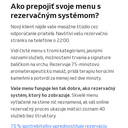
Ako prepojiť svoje menu s
rezervačným systémom?
Nový klient nájde vaše masážne štúdio cez
odporúčanie priateľa. Navštívi vašu rezervačnú
stránku na telefóne o 22:00.
Vidí čisté menu s tromi kategóriami, jasnými
názvami služieb, možnosťami trvania a signature
balíčkom na vrchu. Rezervuje 75-minútovú
aromaterapeutickú masáž, pridá terapiu horúcimi
kameňmi a potvrdí za menej než dve minúty.
Vaše menu funguje len tak dobre, ako rezervačný
systém, ktorý ho zobrazuje.
Skvelé menu
vytlačené na stene nič neznamená, ak váš online
rezervačný proces ukazuje mätúci zoznam 40
služieb bez štruktúry.
70 % spotrebiteľov uprednostňuje rezerváciu