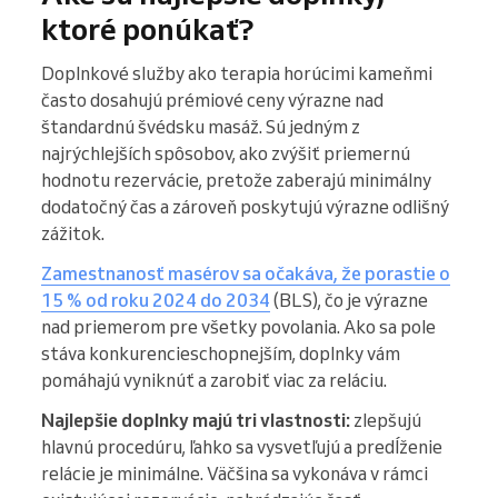
ktoré ponúkať?
Doplnkové služby ako terapia horúcimi kameňmi
často dosahujú prémiové ceny výrazne nad
štandardnú švédsku masáž. Sú jedným z
najrýchlejších spôsobov, ako zvýšiť priemernú
hodnotu rezervácie, pretože zaberajú minimálny
dodatočný čas a zároveň poskytujú výrazne odlišný
zážitok.
Zamestnanosť masérov sa očakáva, že porastie o
15 % od roku 2024 do 2034
(BLS), čo je výrazne
nad priemerom pre všetky povolania. Ako sa pole
stáva konkurencieschopnejším, doplnky vám
pomáhajú vyniknúť a zarobiť viac za reláciu.
Najlepšie doplnky majú tri vlastnosti:
zlepšujú
hlavnú procedúru, ľahko sa vysvetľujú a predĺženie
relácie je minimálne. Väčšina sa vykonáva v rámci