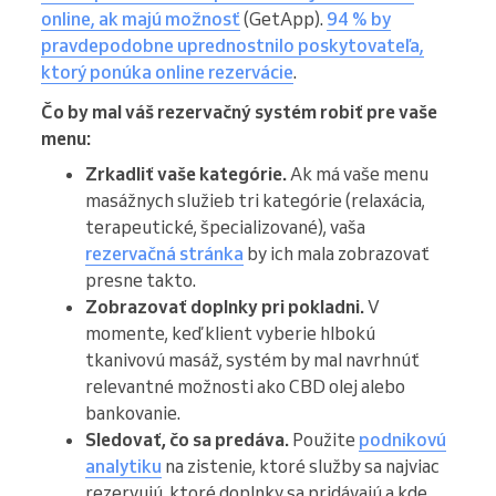
online, ak majú možnosť
(GetApp).
94 % by
pravdepodobne uprednostnilo poskytovateľa,
ktorý ponúka online rezervácie
.
Čo by mal váš rezervačný systém robiť pre vaše
menu:
Zrkadliť vaše kategórie.
Ak má vaše menu
masážnych služieb tri kategórie (relaxácia,
terapeutické, špecializované), vaša
rezervačná stránka
by ich mala zobrazovať
presne takto.
Zobrazovať doplnky pri pokladni.
V
momente, keď klient vyberie hlbokú
tkanivovú masáž, systém by mal navrhnúť
relevantné možnosti ako CBD olej alebo
bankovanie.
Sledovať, čo sa predáva.
Použite
podnikovú
analytiku
na zistenie, ktoré služby sa najviac
rezervujú, ktoré doplnky sa pridávajú a kde