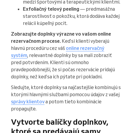
medzi športovými a terapeutickými klientmi.
Exfoliačný telový peeling
— predmasážna
starostlivosť o pokožku, ktorá dodáva každej
relácii kúpeľný pocit.
Zobrazujte doplnky výrazne vo vašom online
rezervačnom procese.
Keď si klienti vyberajú
hlavnú procedúru cez váš
online rezervačný
systém
, relevantné doplnky by sa mali zobraziť
pred potvrdením. Klienti sú omnoho
pravdepodobnejší, že si počas rezervácie pridajú
doplnky, než keď sa ich pýtate pri pokladni.
Sledujte, ktoré doplnky sa najčastejšie kombinujú s
ktorými hlavnými službami pomocou údajov z vašej
správy klientov
a potom tieto kombinácie
propagujte.
Vytvorte balíčky doplnkov,
ktoré sa predávajú samy