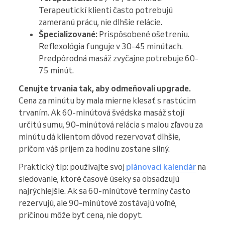
Terapeutickí klienti často potrebujú
zameranú prácu, nie dlhšie relácie.
Špecializované:
Prispôsobené ošetreniu.
Reflexológia funguje v 30-45 minútach.
Predpôrodná masáž zvyčajne potrebuje 60-
75 minút.
Cenujte trvania tak, aby odmeňovali upgrade.
Cena za minútu by mala mierne klesať s rastúcim
trvaním. Ak 60-minútová švédska masáž stojí
určitú sumu, 90-minútová relácia s malou zľavou za
minútu dá klientom dôvod rezervovať dlhšie,
pričom váš príjem za hodinu zostane silný.
Praktický tip: používajte svoj
plánovací kalendár
na
sledovanie, ktoré časové úseky sa obsadzujú
najrýchlejšie. Ak sa 60-minútové termíny často
rezervujú, ale 90-minútové zostávajú voľné,
príčinou môže byť cena, nie dopyt.