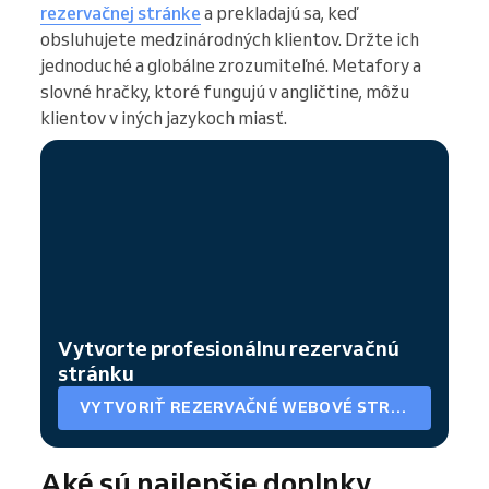
rezervačnej stránke
a prekladajú sa, keď
obsluhujete medzinárodných klientov. Držte ich
jednoduché a globálne zrozumiteľné. Metafory a
slovné hračky, ktoré fungujú v angličtine, môžu
klientov v iných jazykoch miasť.
Vytvorte profesionálnu rezervačnú
stránku
VYTVORIŤ REZERVAČNÉ WEBOVÉ STRÁNKY
Aké sú najlepšie doplnky,