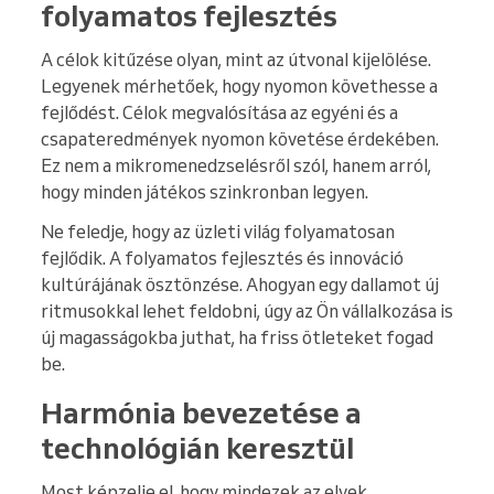
folyamatos fejlesztés
A célok kitűzése olyan, mint az útvonal kijelölése.
Legyenek mérhetőek, hogy nyomon követhesse a
fejlődést. Célok megvalósítása az egyéni és a
csapateredmények nyomon követése érdekében.
Ez nem a mikromenedzselésről szól, hanem arról,
hogy minden játékos szinkronban legyen.
Ne feledje, hogy az üzleti világ folyamatosan
fejlődik. A folyamatos fejlesztés és innováció
kultúrájának ösztönzése. Ahogyan egy dallamot új
ritmusokkal lehet feldobni, úgy az Ön vállalkozása is
új magasságokba juthat, ha friss ötleteket fogad
be.
Harmónia bevezetése a
technológián keresztül
Most képzelje el, hogy mindezek az elvek