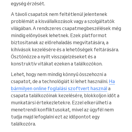
egység érzését.
A távoli csapatok nem feltétlenül jelentenek
problémát a kisvállalkozások vagy a szolgáltatók
világában. A rendszeres csapatmegbeszélések még
mindig előnyösek lehetnek. Ezek platformot
biztosítanak az előrehaladás megvitatására, a
kihívások kezelésére és a lehetőségek feltárására.
Ösztönözze a nyílt visszajelzéseket és a
konstruktív vitákat ezeken a találkozókon.
Lehet, hogy nem mindig könnyű összehozni a
csapatot, de a technológiát ki lehet használni.
Ha
bármilyen online foglalási szoftvert használ
a
csapata találkozóinak kezelésére, blokkoljon időt a
munkatársi értekezletekre. Ezzel elkerülheti a
menetrendi konfliktusokat, mivel az ügyfél nem
tudja majd lefoglalni ezt az időpontot egy
találkozóra.