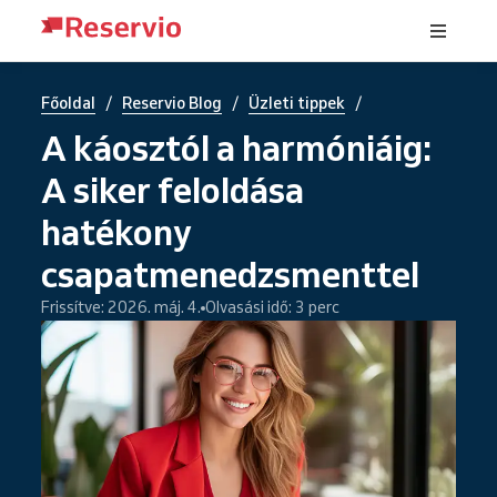
/
/
/
Főoldal
Reservio Blog
Üzleti tippek
A káosztól a harmóniáig:
A siker feloldása
hatékony
csapatmenedzsmenttel
Frissítve: 2026. máj. 4.
Olvasási idő: 3 perc