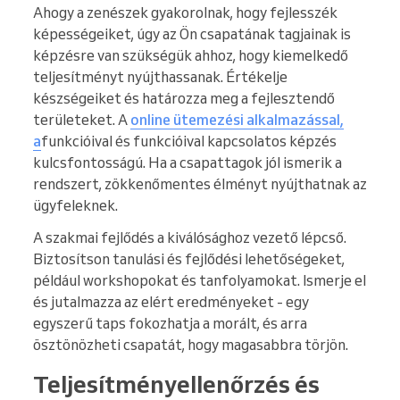
Ahogy a zenészek gyakorolnak, hogy fejlesszék
képességeiket, úgy az Ön csapatának tagjainak is
képzésre van szükségük ahhoz, hogy kiemelkedő
teljesítményt nyújthassanak. Értékelje
készségeiket és határozza meg a fejlesztendő
területeket. A
online ütemezési alkalmazással,
a
funkcióival és funkcióival kapcsolatos képzés
kulcsfontosságú. Ha a csapattagok jól ismerik a
rendszert, zökkenőmentes élményt nyújthatnak az
ügyfeleknek.
A szakmai fejlődés a kiválósághoz vezető lépcső.
Biztosítson tanulási és fejlődési lehetőségeket,
például workshopokat és tanfolyamokat. Ismerje el
és jutalmazza az elért eredményeket - egy
egyszerű taps fokozhatja a morált, és arra
ösztönözheti csapatát, hogy magasabbra törjön.
Teljesítményellenőrzés és