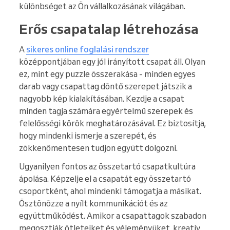
különbséget az Ön vállalkozásának világában.
Erős csapatalap létrehozása
A
sikeres online foglalási rendszer
középpontjában egy jól irányított csapat áll. Olyan
ez, mint egy puzzle összerakása - minden egyes
darab vagy csapattag döntő szerepet játszik a
nagyobb kép kialakításában. Kezdje a csapat
minden tagja számára egyértelmű szerepek és
felelősségi körök meghatározásával. Ez biztosítja,
hogy mindenki ismerje a szerepét, és
zökkenőmentesen tudjon együtt dolgozni.
Ugyanilyen fontos az összetartó csapatkultúra
ápolása. Képzelje el a csapatát egy összetartó
csoportként, ahol mindenki támogatja a másikat.
Ösztönözze a nyílt kommunikációt és az
együttműködést. Amikor a csapattagok szabadon
megosztják ötleteiket és véleményüket, kreatív