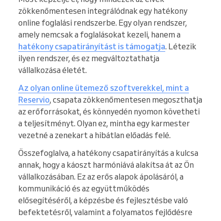
zökkenőmentesen integrálódnak egy hatékony
online foglalási rendszerbe. Egy olyan rendszer,
amely nemcsak a foglalásokat kezeli, hanem a
hatékony csapatirányítást is támogatja
. Létezik
ilyen rendszer, és ez megváltoztathatja
vállalkozása életét.
Az olyan online ütemező szoftverekkel, mint a
Reservio
, csapata zökkenőmentesen megoszthatja
az erőforrásokat, és könnyedén nyomon követheti
a teljesítményt. Olyan ez, mintha egy karmester
vezetné a zenekart a hibátlan előadás felé.
Összefoglalva, a hatékony csapatirányítás a kulcsa
annak, hogy a káoszt harmóniává alakítsa át az Ön
vállalkozásában. Ez az erős alapok ápolásáról, a
kommunikáció és az együttműködés
elősegítéséről, a képzésbe és fejlesztésbe való
befektetésről, valamint a folyamatos fejlődésre