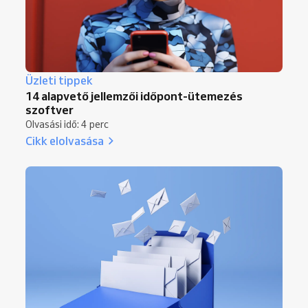
Üzleti tippek
14 alapvető jellemzői időpont-ütemezés
szoftver
Olvasási idő: 4 perc
Cikk elolvasása