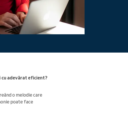
Citiți mai mult
i cu adevărat eficient?
creând o melodie care
rmonie poate face