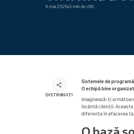
4 mai 2026
3 min de citit
Programare online
Soluție de programare
omnichannel
Sistemele de programări
O echipă bine organizat
DISTRIBUIȚI
Imaginează-ți următoare
încântă clienții. Aceast
diferența în afacerea ta
O bază so