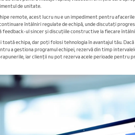
imentul de unitate.
chipe remote, acest lucru nu e un impediment pentru afacerile 
n continuare întâlniri regulate de echipă, unde discutați progresu
 feedback-ul sincer și discuțiile constructive la fiecare întâlni
 toată echipa, dar poți folosi tehnologia în avantajul tău. Dacă
ntru a gestiona programul echipei, rezervă din timp intervale
prapunerile, iar clienții nu pot rezerva acele perioade pentru 