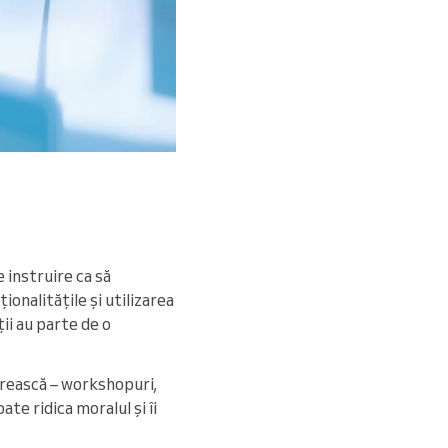
 instruire ca să
ionalitățile și utilizarea
ii au parte de o
crească – workshopuri,
te ridica moralul și îi