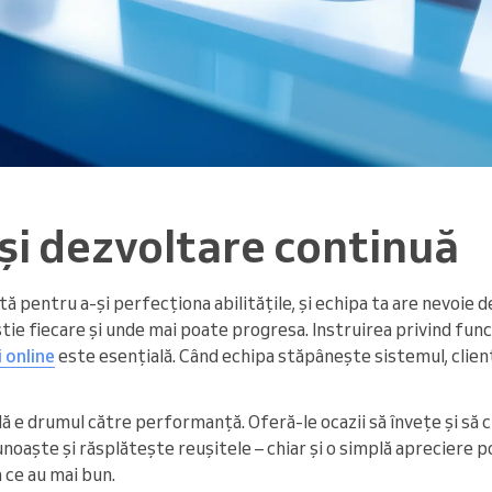
 și dezvoltare continuă
 pentru a-și perfecționa abilitățile, și echipa ta are nevoie de
tie fiecare și unde mai poate progresa. Instruirea privind funcț
 online
este esențială. Când echipa stăpânește sistemul, clienț
 e drumul către performanță. Oferă-le ocazii să învețe și să 
unoaște și răsplătește reușitele – chiar și o simplă apreciere poa
 ce au mai bun.