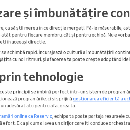
zare și îmbunătățire co
e, ca să știi mereu în ce direcție mergeți. Fă-le măsurabile, as
 atât pentru fiecare membru, cât și pentru echipă. Nu e vorba 
eți în aceeași direcție.
 se schimbă rapid. Încurajează o cultură a îmbunătățirii continu
ățită cu noi ritmuri, și afacerea ta poate crește adoptând ide
prin tehnologie
aceste principii se îmbină perfect într-un sistem de programă
ionează programările, ci și sprijină
gestionarea eficientă a ec
i un adevărat atu pentru afacerea ta.
amări online ca Reservio
, echipa ta poate partaja resursele c
efort. E ca și cum ai avea un dirijor care îți conduce orchestr