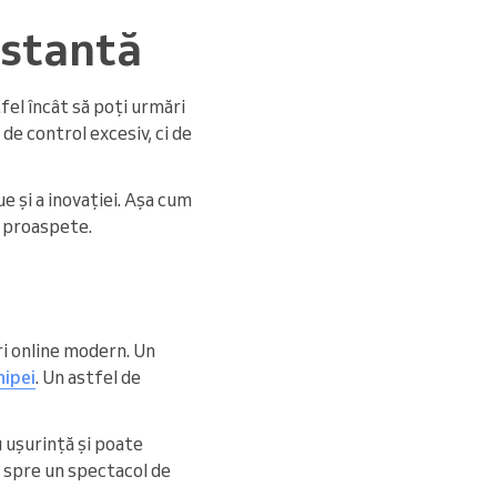
nstantă
tfel încât să poți urmări
de control excesiv, ci de
e și a inovației. Așa cum
i proaspete.
ri online modern. Un
hipei
. Un astfel de
u ușurință și poate
a spre un spectacol de