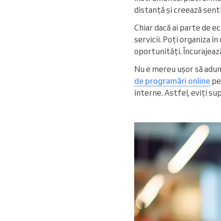
distanță și creează sent
Chiar dacă ai parte de e
servicii. Poți organiza î
oportunități. Încurajează
Nu e mereu ușor să aduni
de programări online
pe
interne. Astfel, eviți su