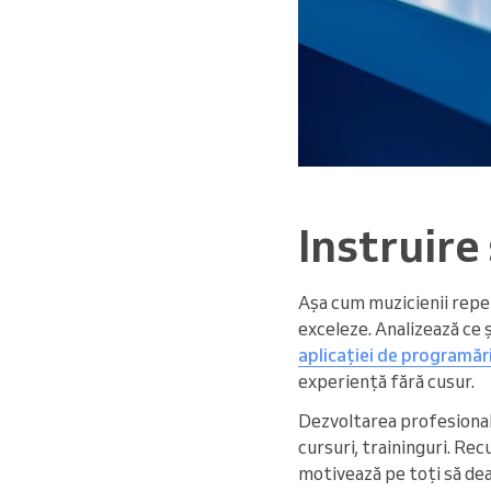
Instruire
Așa cum muzicienii repetă
exceleze. Analizează ce ș
aplicației de programări
experiență fără cusur.
Dezvoltarea profesională
cursuri, traininguri. Rec
motivează pe toți să dea