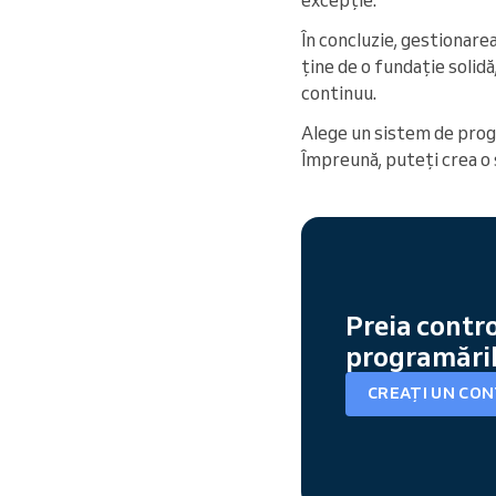
În concluzie, gestionare
ține de o fundație solidă
continuu.
Alege un sistem de progr
Împreună, puteți crea o s
Preia contro
programăril
CREAȚI UN CO