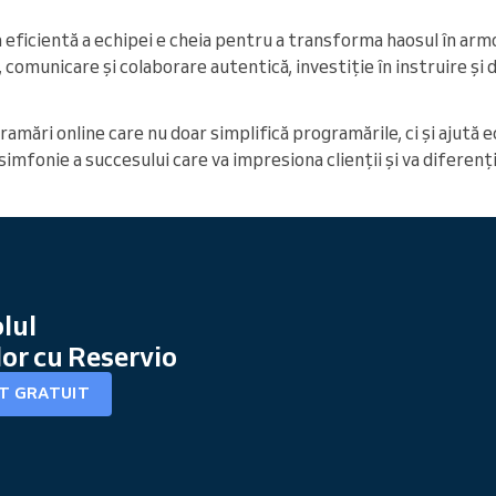
a eficientă a echipei e cheia pentru a transforma haosul în armo
, comunicare și colaborare autentică, investiție în instruire și
amări online care nu doar simplifică programările, ci și ajută e
imfonie a succesului care va impresiona clienții și va diferenț
lul
or cu Reservio
NT GRATUIT