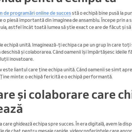
m de programări online de succes
stă o echipă bine pusă la pu
 o piesă importantă din imaginea de ansamblu. Începe prin a stab
uia, astfel încât toată lumea să știe exact ce are de făcut și s
 echipă unită. Imaginează-ți echipa ca pe un grup în care toți s
deschisă și colaborarea. Când oamenii își împărtășesc ideile fă
luții inovatoare.
 este liantul care ține echipa unită. Când oamenii se simt aprec
Ține minte: o echipă fericită e o echipă performantă.
e și colaborare care ch
ează
care ghidează echipa spre succes. În era digitală, avem la dis
e de chat pentru mesaje rapide, videoconferințele care apropi