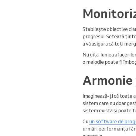
Monitori
Stabilește obiective clar
progresul. Setează ținte
a vă asigura că toți merg
Nu uita: lumea afacerilor
o melodie poate fi îmbog
Armonie 
Imaginează-ți că toate 
sistem care nu doar gest
sistem există și poate f
Cu
un software de progr
urmări performanța fără 
excepție.