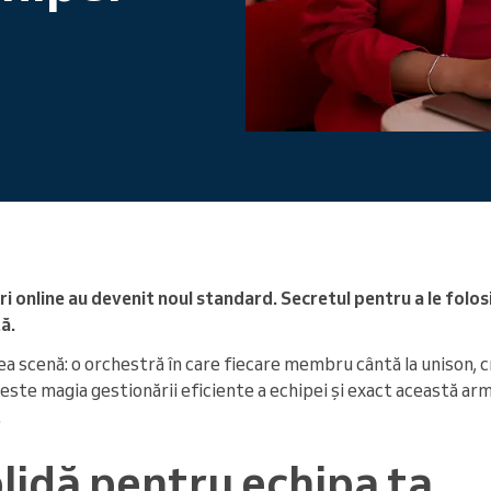
Conduceți o organizație mare
 online au devenit noul standard. Secretul pentru a le folos
ă.
a scenă: o orchestră în care fiecare membru cântă la unison, 
a este magia gestionării eficiente a echipei și exact această a
.
lidă pentru echipa ta