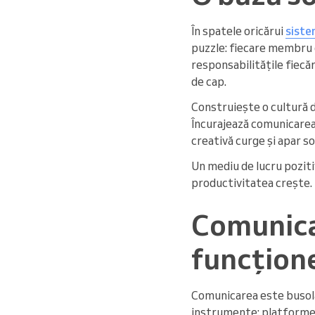
În spatele oricărui
siste
puzzle: fiecare membru e
responsabilitățile fiecăr
de cap.
Construiește o cultură de
Încurajează comunicarea 
creativă curge și apar so
Un mediu de lucru pozitiv
productivitatea crește. 
Comunicar
funcțion
Comunicarea este busola 
instrumente: platformel