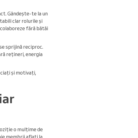
nct. Gândește-te la un
ili clar rolurile și
ă colaboreze fără bătăi
e sprijină reciproc.
ră rețineri, energia
iați și motivați,
iar
poziție o mulțime de
e membrii aflați la