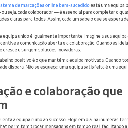
istema de marcações online bem-sucedido
está uma equipa b
 ou seja, cada colaborador — é essencial para completar o qua
des claras para todos. Assim, cada um sabe o que se espera de
 equipa unido é igualmente importante. Imagine a sua equip
centive a comunicação aberta e a colaboração. Quando as ideia
de cresce e surgem soluções inovadoras.
abalho positivo é o que mantém a equipa motivada. Quando t
dade dispara. Não se esqueça: uma equipa satisfeita é uma equ
ção e colaboração que
am
rienta a equipa rumo ao sucesso. Hoje em dia, há inúmeras fer
chat permitem trocar mensagens em tempo real, facilitando a