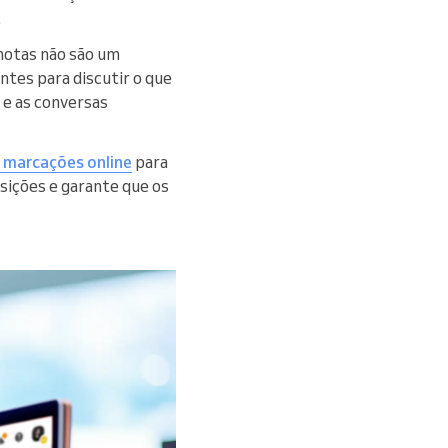
.
motas não são um
tes para discutir o que
 e as conversas
 marcações online
para
osições e garante que os