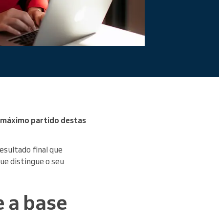
Ler mais
o máximo partido destas
esultado final que
que distingue o seu
 a base