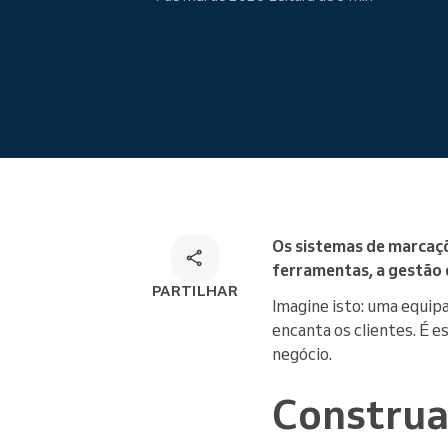
Marcações online
Solução de marcação
omnicanal
Os sistemas de marcaçõ
ferramentas, a gestão 
PARTILHAR
Imagine isto: uma equipa
encanta os clientes. É e
negócio.
Construa