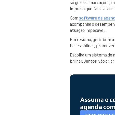
só gere as marcações, m
impulso que faltava ao s
Com
software de agend
acompanha o desempenho
atuação impecável.
Em resumo, gerir bem a 
bases sólidas, promover
Escolha um sistema de ma
brilhar. Juntos, vão cri
Assuma o co
agenda com 