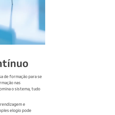
ntínuo
sa de formação para se
formação nas
domina o sistema, tudo
aprendizagem e
mples elogio pode