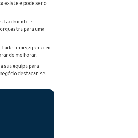
a existe e pode ser o
os facilmente e
 orquestra para uma
. Tudo começa por criar
arar de melhorar.
 à sua equipa para
u negócio destacar-se.