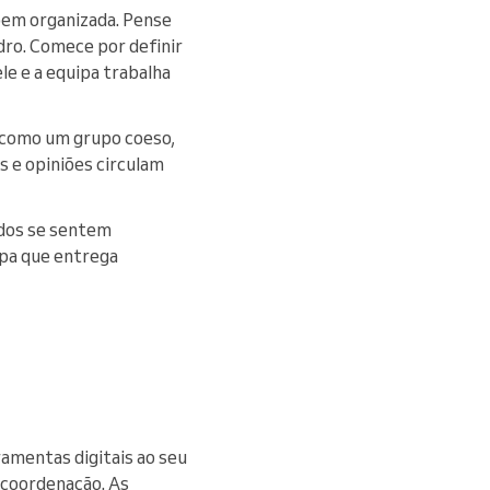
em organizada. Pense
dro. Comece por definir
le e a equipa trabalha
a como um grupo coeso,
s e opiniões circulam
odos se sentem
ipa que entrega
ramentas digitais ao seu
 coordenação. As