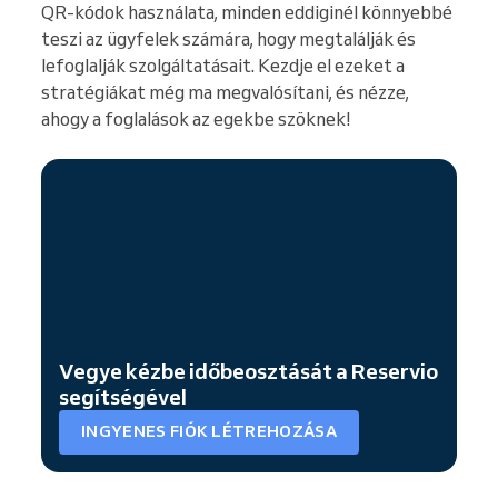
QR-kódok használata, minden eddiginél könnyebbé
teszi az ügyfelek számára, hogy megtalálják és
lefoglalják szolgáltatásait. Kezdje el ezeket a
stratégiákat még ma megvalósítani, és nézze,
ahogy a foglalások az egekbe szöknek!
Vegye kézbe időbeosztását a Reservio
segítségével
INGYENES FIÓK LÉTREHOZÁSA