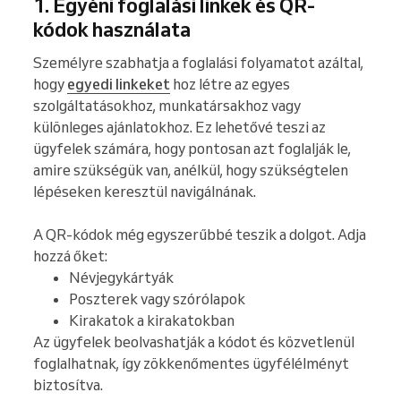
1. Egyéni foglalási linkek és QR-
kódok használata
Személyre szabhatja a foglalási folyamatot azáltal,
hogy
egyedi linkeket
hoz létre az egyes
szolgáltatásokhoz, munkatársakhoz vagy
különleges ajánlatokhoz. Ez lehetővé teszi az
ügyfelek számára, hogy pontosan azt foglalják le,
amire szükségük van, anélkül, hogy szükségtelen
lépéseken keresztül navigálnának.
A QR-kódok még egyszerűbbé teszik a dolgot. Adja
hozzá őket:
Névjegykártyák
Poszterek vagy szórólapok
Kirakatok a kirakatokban
Az ügyfelek beolvashatják a kódot és közvetlenül
foglalhatnak, így zökkenőmentes ügyfélélményt
biztosítva.