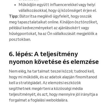
Működjön együtt influencerekkel vagy helyi
vállalkozásokkal, hogy új közönséget érjen el.
Tipp:
Bátorítsa meglévő ügyfeleit, hogy osszák
meg tapasztalataikat online. Kínáljon ösztönzőket,
például kedvezményeket az ajánlásokért vagy
hűségpontokat, ha az Ön vállalkozását megjelölik a
posztokban.
6. lépés: A teljesítmény
nyomon követése és elemzése
Nem elég, ha tartalmat teszel közzé; tudnod kell,
hogy mi működik, és az adatok alapján finomítanod
kell a stratégiádat. Az elemzési eszközök
segíthetnek megérteni a közösségi média
teljesítményét, és azt, hogy mennyire jól irányítja a
forgalmat a foglalási weboldalára.