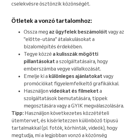
cselekvésre ösztönzik közönségét.
Ötletek a vonzó tartalomhoz:
Ossza meg
az ügyfelek beszámolóit
vagy az
"előtte-utána" átalakulásokat a
bizalomépítés érdekében.
Tegye közzé
a kulisszák mögötti
pillantásokat
a szolgáltatásaira, hogy
emberszámba vegye vállalkozását.
Emelje ki a
különleges ajánlatokat
vagy
promóciókat figyelemfelkeltő grafikákkal.
Használjon
videókat és filmeket
a
szolgáltatások bemutatására, tippek
megosztására vagy a GYIK megválaszolására.
Tipp:
Használjon következetes közzétételi
ütemtervet, és kísérletezzen különböző típusú
tartalmakkal (pl. fotók, körhinták, videók), hogy
megtudja, mi a legjobban vonzó a közönség