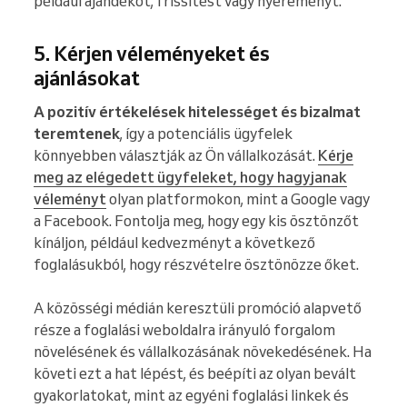
például ajándékot, frissítést vagy nyereményt.
5. Kérjen véleményeket és
ajánlásokat
A pozitív értékelések hitelességet és bizalmat
teremtenek
, így a potenciális ügyfelek
könnyebben választják az Ön vállalkozását.
Kérje
meg az elégedett ügyfeleket, hogy hagyjanak
véleményt
olyan platformokon, mint a Google vagy
a Facebook. Fontolja meg, hogy egy kis ösztönzőt
kínáljon, például kedvezményt a következő
foglalásukból, hogy részvételre ösztönözze őket.
A közösségi médián keresztüli promóció alapvető
része a foglalási weboldalra irányuló forgalom
növelésének és vállalkozásának növekedésének. Ha
követi ezt a hat lépést, és beépíti az olyan bevált
gyakorlatokat, mint az egyéni foglalási linkek és