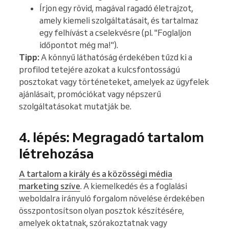
Írjon egy rövid, magával ragadó életrajzot,
amely kiemeli szolgáltatásait, és tartalmaz
egy felhívást a cselekvésre (pl. "Foglaljon
időpontot még ma!").
Tipp:
A könnyű láthatóság érdekében tűzd ki a
profilod tetejére azokat a kulcsfontosságú
posztokat vagy történeteket, amelyek az ügyfelek
ajánlásait, promóciókat vagy népszerű
szolgáltatásokat mutatják be.
4. lépés: Megragadó tartalom
létrehozása
A tartalom a király és a közösségi média
marketing szíve
. A kiemelkedés és a foglalási
weboldalra irányuló forgalom növelése érdekében
összpontosítson olyan posztok készítésére,
amelyek oktatnak, szórakoztatnak vagy