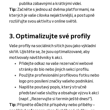
publika zábavnými a krátkými videi.
Tip:
Začněte s jednou až dvěma platformami, na
kterých je vaše cílovka nejaktivnější, a postupně
rozšiřujte svou aktivitu v online světě.
3. Optimalizujte své profily
Vaše profily na sociálních sítích jsou jako výkladní
skříň. Ujistěte se, že jsou optimalizované, aby
motivovaly návštěvníky k akci.
Přidejte odkaz na vaše rezervační webové
stránky do bio nebo jiných sekcí profilu.
Použijte profesionální profilovou fotku nebo
logo pro posílení značky vašeho podnikání.
Napište poutavý popis, který stručně
představí vaše služby a obsahuje výzvu k akci
(např. „Rezervujte si termín ještě dnes!“).
Tip:
Připněte důležité příspěvky nebo příběhy –