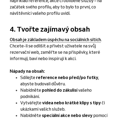
například reference, akce či oblíbené služby – na
začátek svého profilu, aby to bylo to první, co
návštěvníci vašeho profilu uvidí.
4. Tvořte zajímavý obsah
Obsah je základem úspěchu na sociálních sítích
.
Chcete-li se odlišit a přivést uživatele na svůj
rezervační web, zaměřte se na příspěvky, které
informují, baví nebo inspirují k akci.
Nápady na obsah:
Sdílejte
reference nebo před/po fotky
,
abyste budovali důvěru.
Nabídněte
pohled do zákulisí
vašeho
podnikání.
Vytvářejte
videa nebo krátké klipy s tipy
či
ukázkami vašich služeb.
Nabídněte
speciální akce nebo slevy
pomocí