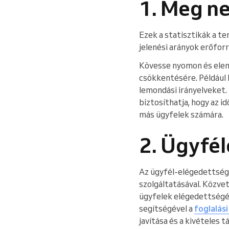
1. Meg ne
Ezek a statisztikák a t
jelenési arányok erőfo
Kövesse nyomon és elem
csökkentésére. Például 
lemondási irányelveket.
biztosíthatja, hogy az i
más ügyfelek számára.
2. Ügyfé
Az ügyfél-elégedettség 
szolgáltatásával. Közve
ügyfelek elégedettségét
segítségével a
foglalási
javítása és a kivételes 