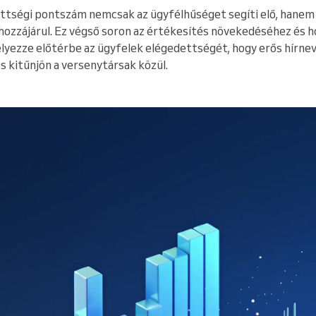
tségi pontszám nemcsak az ügyfélhűséget segíti elő, hanem a 
 hozzájárul. Ez végső soron az értékesítés növekedéséhez és h
yezze előtérbe az ügyfelek elégedettségét, hogy erős hírnev
s kitűnjön a versenytársak közül.