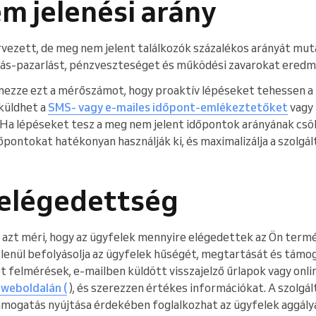
m jelenési arány
ervezett, de meg nem jelent találkozók százalékos arányát mu
rrás-pazarlást, pénzveszteséget és működési zavarokat ere
ezze ezt a mérőszámot, hogy proaktív lépéseket tehessen a
küldhet a
SMS- vagy e-mailes időpont-emlékeztetőket
vagy 
 Ha lépéseket tesz a meg nem jelent időpontok arányának cs
dőpontokat hatékonyan használják ki, és maximalizálja a szolg
lelégedettség
azt méri, hogy az ügyfelek mennyire elégedettek az Ön term
tlenül befolyásolja az ügyfelek hűségét, megtartását és támog
 felmérések, e-mailben küldött visszajelző űrlapok vagy onli
 weboldalán (
), és szerezzen értékes információkat. A szolg
támogatás nyújtása érdekében foglalkozhat az ügyfelek aggályai