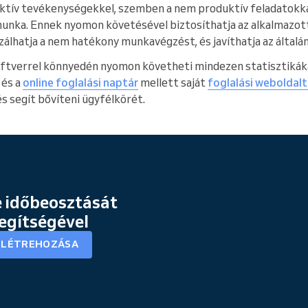
tív tevékenységekkel, szemben a nem produktív feladatokkal
i munka. Ennek nyomon követésével biztosíthatja az alkalmazot
izálhatja a nem hatékony munkavégzést, és javíthatja az álta
ftverrel könnyedén nyomon követheti mindezen statisztikáka
és a
online foglalási naptár
mellett saját
foglalási weboldalt
 és segít bővíteni ügyfélkörét.
 időbeosztását
segítségével
K LÉTREHOZÁSA