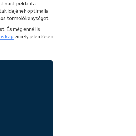
, mint például a
tak idejének optimális
lános termelékenységet.
t. És még ennél is
 is kap
, amely jelentősen