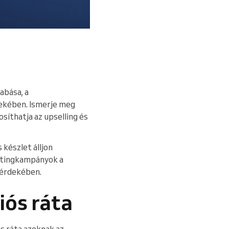
abása, a
ekében. Ismerje meg
síthatja az upselling és
 készlet álljon
ketingkampányok a
 érdekében.
iós ráta
s ráta azoknak az