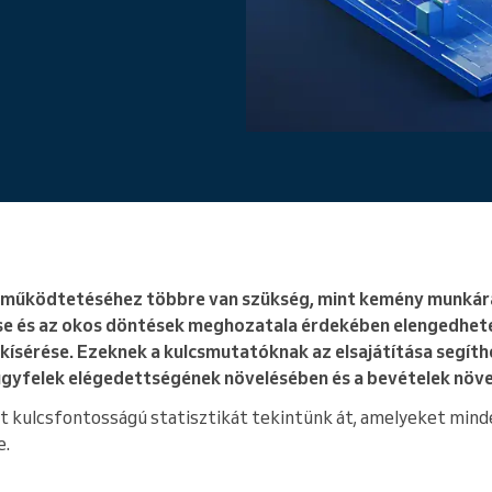
Egy vállalatot működtet
s működtetéséhez többre van szükség, mint kemény munkára
e és az okos döntések meghozatala érdekében elengedhetet
kísérése. Ezeknek a kulcsmutatóknak az elsajátítása segíth
 ügyfelek elégedettségének növelésében és a bevételek növ
 kulcsfontosságú statisztikát tekintünk át, amelyeket mind
e.