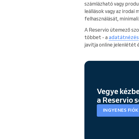
számlázható vagy produk
leállások vagy az iroda
felhasználását, minimal
A Reservio ütemező szo
többet - a
adatátnézés
javítja online jelenlétét
Vegye kézbe
a Reservio 
INGYENES FIÓ