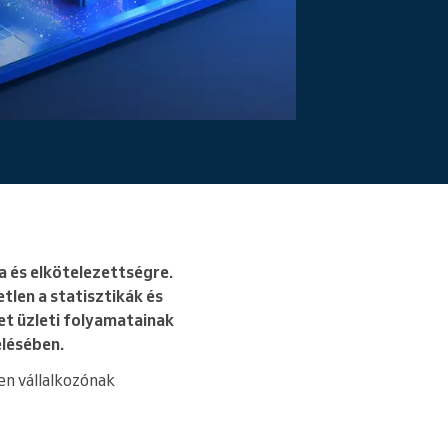
Bővebben
 és elkötelezettségre.
len a statisztikák és
et üzleti folyamatainak
elésében.
en vállalkozónak