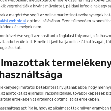
ik végrehajtják a kívánt műveletet, például lefoglalnak egy s
ak a megértése segít az online marketingtevékenységek ha
alási weboldal
. optimalizálásában. Ezen túlmenően azonosítha
ködnek és melyek nem.
n követése segít azonosítani a foglalási folyamat, a felhaszn
ítandó területeit. Emellett javíthatja online láthatóságát, tö
foglalásokat.
kalmazottak termelékeny
ihasználtsága
lékenységi mutatói betekintést nyújtanak abba, hogy mennyir
z adatokat az eljárások racionalizálása, további képzések biz
ítása érdekében az általános optimalizálás érdekében.
asználtság azt írja le, hogy az alkalmazottak milyen arányban 