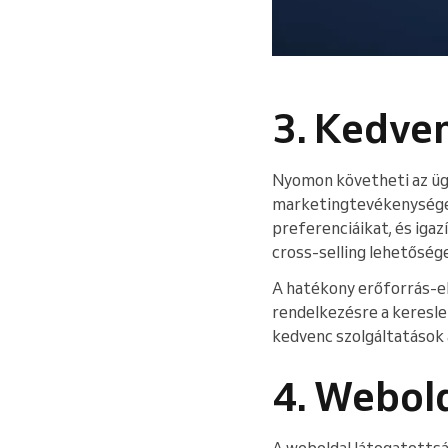
3. Kedve
Nyomon követheti az ügy
marketingtevékenységek
preferenciáikat, és igaz
cross-selling lehetőség
A hatékony erőforrás-elo
rendelkezésre a keresle
kedvenc szolgáltatások 
4. Webol
A weboldal látogatottsá