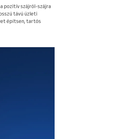
pozitív szájról-szájra
osszú távú üzleti
et építsen, tartós