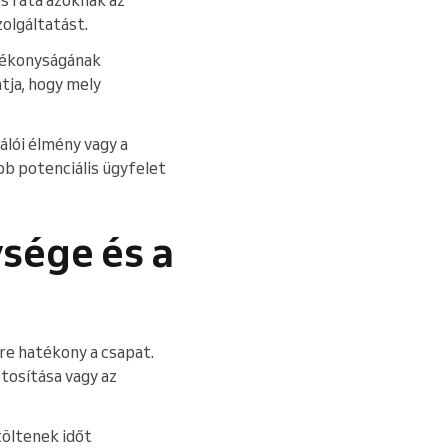
zolgáltatást.
tékonyságának
tja, hogy mely
álói élmény vagy a
bb potenciális ügyfelet
sége és a
e hatékony a csapat.
tosítása vagy az
töltenek időt