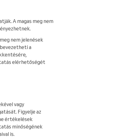
tatják. A magas meg nem
dményezhetnek.
 meg nem jelenések
bevezetheti a
ökkentésére,
áltatás elérhetőségét
ékével vagy
atását. Figyelje az
ne értékelések
áltatás minőségének
val is.