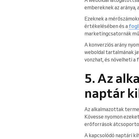
embereknek az aránya, ak
Ezeknek a mérőszámokn
értékelésében és a
fogl
marketingcsatornák mű
A konverziós arány nyomo
weboldal tartalmának jav
vonzhat, és növelheti a 
5. Az al
naptár k
Az alkalmazottak terme
Kövesse nyomon ezeket a
erőforrások átcsoportos
A kapcsolódó naptári kih