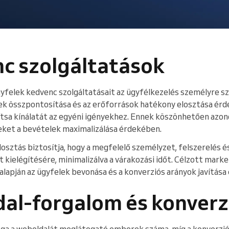
nc szolgáltatások
felek kedvenc szolgáltatásait az ügyfélkezelés személyre sz
 összpontosítása és az erőforrások hatékony elosztása érd
ítsa kínálatát az egyéni igényekhez. Ennek köszönhetően azono
eket a bevételek maximalizálása érdekében.
sztás biztosítja, hogy a megfelelő személyzet, felszerelés és
t kielégítésére, minimalizálva a várakozási időt. Célzott mar
alapján az ügyfelek bevonása és a konverziós arányok javítása
dal-forgalom és konverz
ga a weboldalát meglátogató emberek száma, míg a konverzió