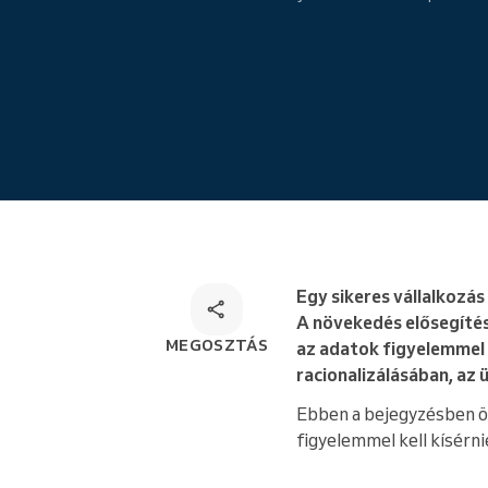
Online foglalás
Sokoldalú foglalási megoldás
Egy sikeres vállalkozá
A növekedés elősegítés
MEGOSZTÁS
az adatok figyelemmel 
racionalizálásában, az
Ebben a bejegyzésben öt
figyelemmel kell kísérni