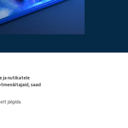
Loe edasi
 ja nutikatele
võtmenäitajaid, saad
lt jälgida.