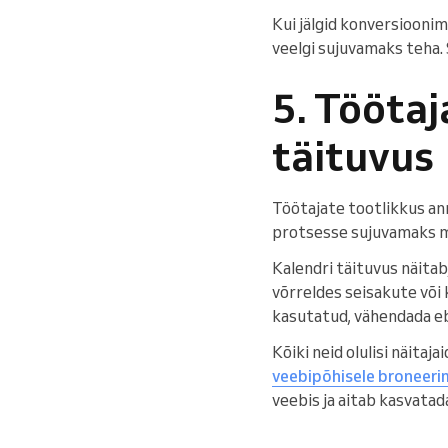
Kui jälgid konversiooni
veelgi sujuvamaks teha. 
5. Töötaj
täituvus
Töötajate tootlikkus ann
protsesse sujuvamaks mu
Kalendri täituvus näitab
võrreldes seisakute või 
kasutatud, vähendada eb
Kõiki neid olulisi näitaj
veebipõhisele broneeri
veebis ja aitab kasvatada