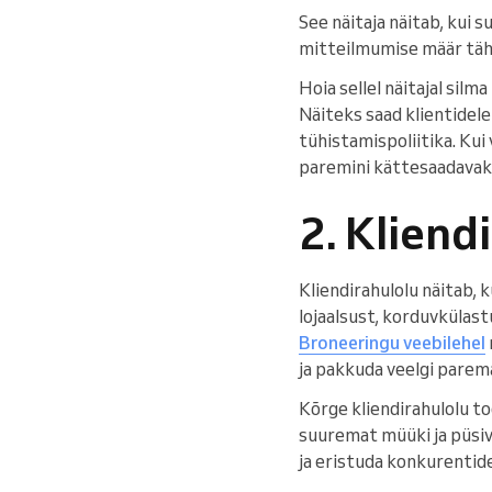
See näitaja näitab, kui 
mitteilmumise määr tähen
Hoia sellel näitajal sil
Näiteks saad klientidel
tühistamispoliitika. Ku
paremini kättesaadavaks 
2. Kliend
Kliendirahulolu näitab, 
lojaalsust, korduvkülast
Broneeringu veebilehel
ja pakkuda veelgi parem
Kõrge kliendirahulolu t
suuremat müüki ja püsiva
ja eristuda konkurentid