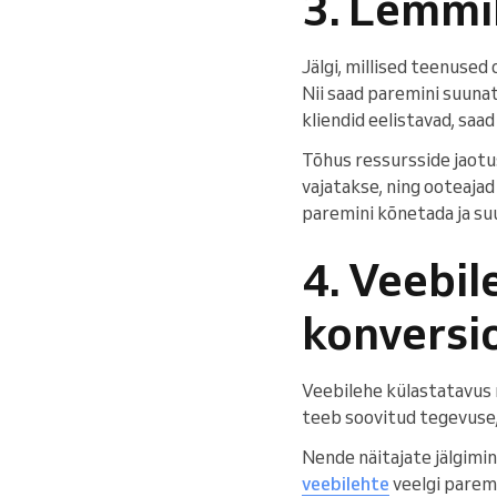
3. Lemm
Jälgi, millised teenused
Nii saad paremini suuna
kliendid eelistavad, saad
Tõhus ressursside jaotus
vajatakse, ning ooteaja
paremini kõnetada ja su
4. Veebil
konversi
Veebilehe külastatavus n
teeb soovitud tegevuse,
Nende näitajate jälgimin
veebilehte
veelgi parem