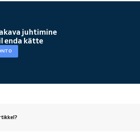
akava juhtimine
il enda kätte
ONTO
rtikkel?