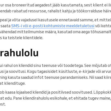
suur osa broneeritud aegadest jääb kasutamata, sest klient ei 
dab raisatud ressursse, rahalist kahju ja töökorralduse häire
ma peal ja võta vajadusel kasutusele ennetavaid samme, et mitt
e saata
SMS-i või e-posti kohtumiste meeldetuletusi
või keht
i vähendad mitteilmumise määra, kasutad oma aega tõhusamalt
ka teistele klientidele.
irahulolu
kui rahul on kliendid sinu teenuse või toodetega. See mõjutab o
usi ja soovitusi. Kogu tagasisidet küsitluste, e-kirjade või ar
ning kasuta saadud infot teenuse parandamiseks. Nii saad kiir
at kliendituge.
oob kaasa lojaalsed kliendid ja positiivsed soovitused. Lõppk
t edu. Pane kliendirahulolu esikohale, et ehitada tugev maine, 
est.