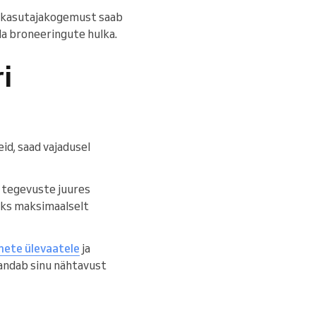
he kasutajakogemust saab
da broneeringute hulka.
i
id, saad vajadusel
e tegevuste juures
leks maksimaalselt
ete ülevaatele
ja
randab sinu nähtavust