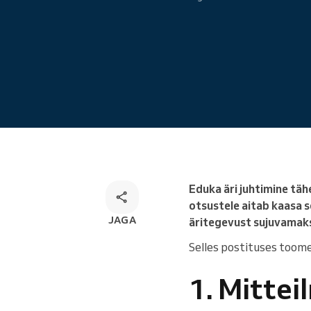
Veebibroneerimine
Omnikanali broneerimise
lahendus
Eduka äri juhtimine täh
otsustele aitab kaasa s
JAGA
äritegevust sujuvamaks 
Selles postituses toome v
1. Mitte