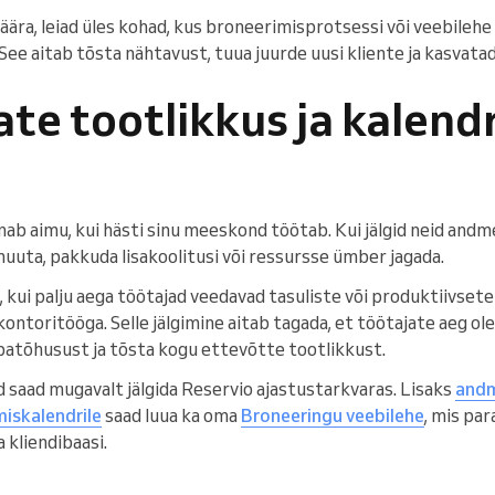
määra, leiad üles kohad, kus broneerimisprotsessi või veebile
See aitab tõsta nähtavust, tuua juurde uusi kliente ja kasvata
ate tootlikkus ja kalendr
ab aimu, kui hästi sinu meeskond töötab. Kui jälgid neid andme
uta, pakkuda lisakoolitusi või ressursse ümber jagada.
, kui palju aega töötajad veedavad tasuliste või produktiivset
kontoritööga. Selle jälgimine aitab tagada, et töötajate aeg o
atõhusust ja tõsta kogu ettevõtte tootlikkust.
aid saad mugavalt jälgida Reservio ajastustarkvaras. Lisaks
andm
miskalendrile
saad luua ka oma
Broneeringu veebilehe
, mis pa
 kliendibaasi.