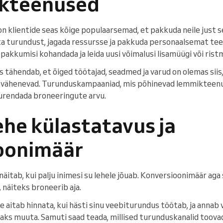
ikteenused
 on klientide seas kõige populaarsemad, et pakkuda neile just 
ta turundust, jagada ressursse ja pakkuda personaalsemat tee
 pakkumisi kohandada ja leida uusi võimalusi lisamüügi või rist
 tähendab, et õiged töötajad, seadmed ja varud on olemas siis
d vähenevad. Turunduskampaaniad, mis põhinevad lemmikteenus
urendada broneeringute arvu.
ehe külastatavus ja
oonimäär
äitab, kui palju inimesi su lehele jõuab. Konversioonimäär aga 
 näiteks broneerib aja.
e aitab hinnata, kui hästi sinu veebiturundus töötab, ja annab
aks muuta. Samuti saad teada, millised turunduskanalid toova