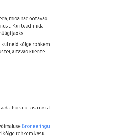
seda, mida nad ootavad.
nust. Kui tead, mida
müügi jaoks.
, kui neid kõige rohkem
tel, aitavad kliente
seda, kui suur osa neist
 võimaluse
Broneeringu
d kõige rohkem kasu.