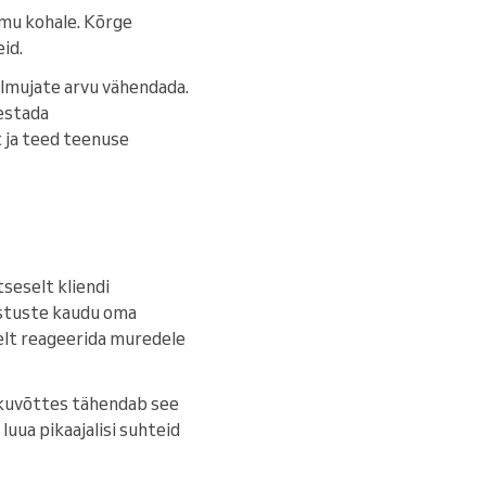
ilmu kohale. Kõrge
id.
eilmujate arvu vähendada.
estada
 ja teed teenuse
tseselt kliendi
vustuste kaudu oma
elt reageerida muredele
okkuvõttes tähendab see
luua pikaajalisi suhteid