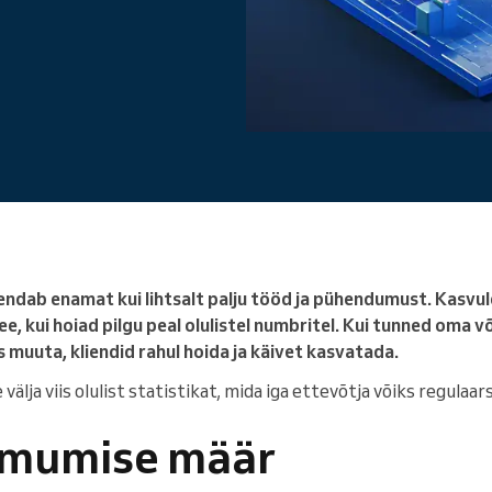
Juhid suurt ettevõtet
endab enamat kui lihtsalt palju tööd ja pühendumust. Kasvule
ee, kui hoiad pilgu peal olulistel numbritel. Kui tunned oma 
muuta, kliendid rahul hoida ja käivet kasvatada.
älja viis olulist statistikat, mida iga ettevõtja võiks regulaarse
ilmumise määr