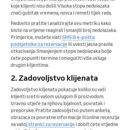
koje klijenti nisu došli. Visoka stopa nedolazaka
znači gubitak vremena, novca i remeti tijek rada.
Redovito pratite i analizirajte ovu metriku kako
biste na vrijeme reagirali i smanjili broj nedolazaka.
Primjerice, možete slati
SMS ili e-pošta
podsjetnike za rezervacije
ili uvesti jasna pravila
otkazivanja. Smanjenjem stope nedolazaka bolje
ćete popuniti termine i omogućiti više usluga
drugim klijentima.
2. Zadovoljstvo klijenata
Zadovoljstvo klijenata pokazuje koliko su vaši
klijenti sretni vašom uslugom ili proizvodom.
Izravno utječe na njihovu lojalnost, povratak i
preporuke. Pratite zadovoljstvo putem anketa,
obrazaca za povratne informacije ili online recenzija
na vašoj
stranici za rezervacije
i dobit ćete vrijedne