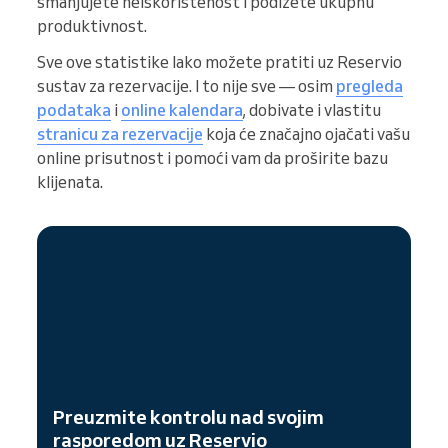
smanjujete neiskorištenost i podižete ukupnu
produktivnost.
Sve ove statistike lako možete pratiti uz Reservio
sustav za rezervacije. I to nije sve — osim
pregleda
podataka
i
online kalendara
, dobivate i vlastitu
stranicu za rezervacije
koja će značajno ojačati vašu
online prisutnost i pomoći vam da proširite bazu
klijenata.
Preuzmite kontrolu nad svojim
rasporedom uz Reservio