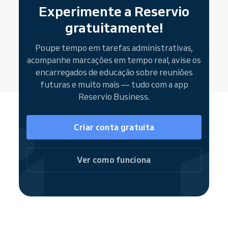
Recebem um e-mail de confirmação com
Experimente a Reservio
encarregados de educação.
todos os detalhes, incluindo contactos e local
gratuitamente!
da reunião, bem como um link para alterar ou
cancelar a marcação. E está feito!
Poupe tempo em tarefas administrativas,
acompanhe marcações em tempo real, avise os
encarregados de educação sobre reuniões
futuras e muito mais — tudo com a app
Reservio Business.
Criar conta gratuita
Ver como funciona