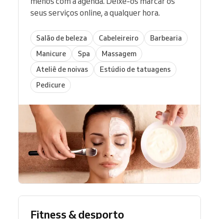
menos com a agenda. Deixe-os marcar os
seus serviços online, a qualquer hora.
Salão de beleza
Cabeleireiro
Barbearia
Manicure
Spa
Massagem
Ateliê de noivas
Estúdio de tatuagens
Pedicure
Fitness & desporto