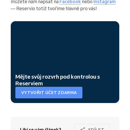
můžete nám napsat na
Facebook
nebo
Instagram
— Reservio totiž tvoříme hlavně pro vás!
Mějte svůj rozvrh pod kontrolou s
Reserviem
VYTVOŘIT ÚČET ZDARMA
Líbí se vám článek?
SDÍLET