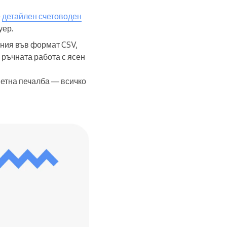
е
детайлен счетоводен
уер.
ания във формат CSV,
 ръчната работа с ясен
нетна печалба — всичко