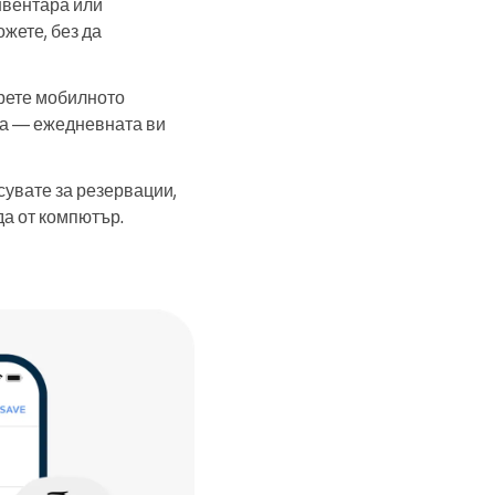
нвентара или
жете, без да
орете мобилното
ва — ежедневната ви
ксувате за резервации,
да от компютър.