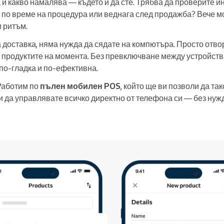
 и какво намалява — където и да сте. Трябва да проверите и
по време на процедура или веднага след продажба? Вече мо
 ритъм.
а доставка, няма нужда да сядате на компютъра. Просто отв
 продуктите на момента. Без превключване между устройст
 по-гладка и по-ефективна.
Работим по
пълен мобилен POS
, който ще ви позволи да та
и да управлявате всичко директно от телефона си — без нуж