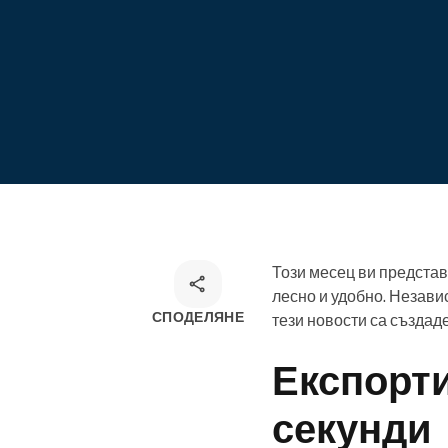
Онлайн резервации
Омниканален инструмент за
резервации
Този месец ви представ
лесно и удобно. Незави
СПОДЕЛЯНЕ
тези новости са създаде
Експорти
секунди