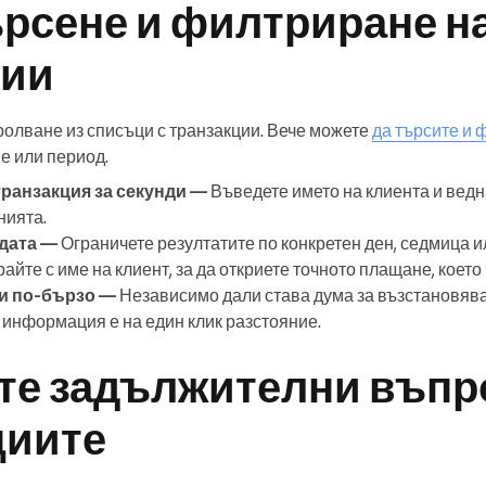
рсене и филтриране н
ции
ролване из списъци с транзакции. Вече можете
да търсите и 
е или период.
транзакция за секунди —
Въведете името на клиента и ведн
нията.
дата —
Ограничете резултатите по конкретен ден, седмица 
айте с име на клиент, за да откриете точното плащане, което 
и по-бързо —
Независимо дали става дума за възстановява
информация е на един клик разстояние.
те задължителни въпр
циите