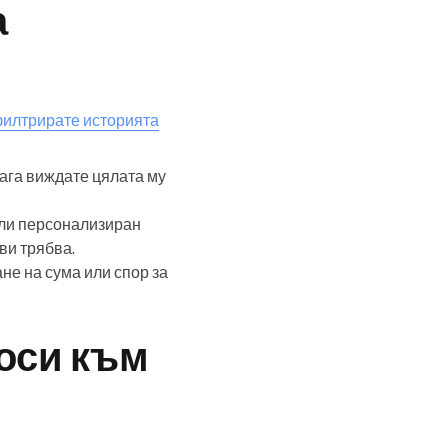
а
филтрирате историята
ага виждате цялата му
или персонализиран
ви трябва.
не на сума или спор за
оси към