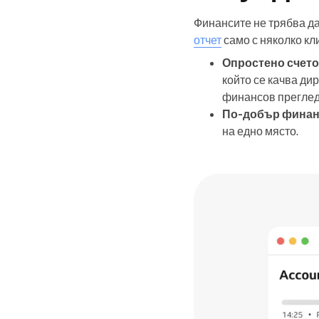
Финансите не трябва да
отчет
само с няколко кл
Опростено счет
който се качва ди
финансов преглед
По-добър финан
на едно място.