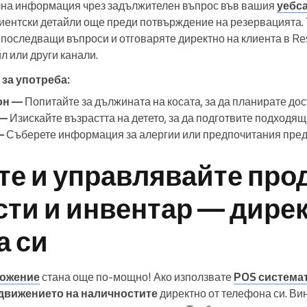
лна информация чрез задължителен въпрос във вашия
уебса
иентски детайли още преди потвърждение на резервацията. 
оследващи въпроси и отговаряте директно на клиента в Res
 или други канали.
за употреба:
он —
Попитайте за дължината на косата, за да планирате до
 —
Изискайте възрастта на детето, за да подготвите подходящ
—
Съберете информация за алергии или предпочитания пред
е и управлявайте прод
ти и инвентар — дирек
а си
ожение
стана още по-мощно! Ако използвате
POS система
 движението на наличностите
директно от телефона си. Ви