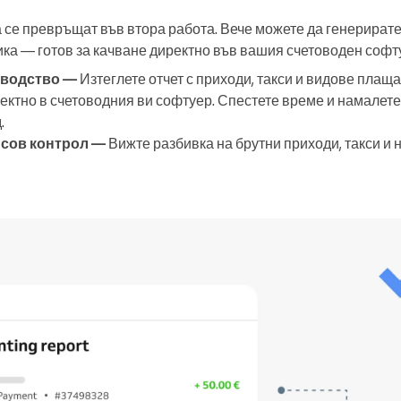
 се превръщат във втора работа. Вече можете да генерират
ика — готов за качване директно във вашия счетоводен софт
оводство —
Изтеглете отчет с приходи, такси и видове плащ
ректно в счетоводния ви софтуер. Спестете време и намалете
.
сов контрол —
Вижте разбивка на брутни приходи, такси и 