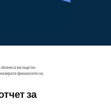
Прочетете повече
 бизнеса ви още по-
анизирате финансите си,
отчет за