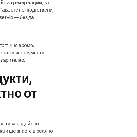
йт за резервации
, за
Така сте по-подготвени,
ervio — без да
статъчно време.
 стол и инструменти.
варително.
укти,
тно от
та
, този ъпдейт ви
наги ще знаете в реално