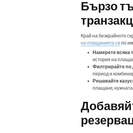
Бързо тъ
транзак
Край на безкрайното ск
на плащанията си
по им
Намерете всяка 
история на плаща
Филтрирайте по 
период и комбинир
Решавайте казус
плащане, нужната 
Добавяй
резерва