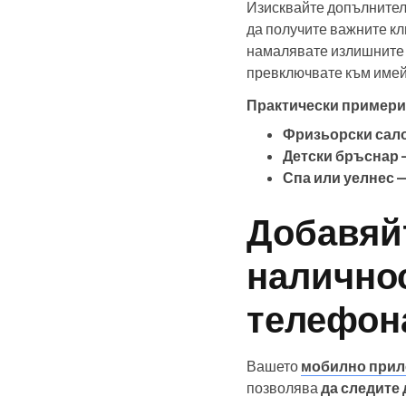
Изисквайте допълните
да получите важните кл
намалявате излишните п
превключвате към имейл
Практически примери 
Фризьорски сал
Детски бръснар
Спа или уелнес 
Добавяйт
наличнос
телефон
Вашето
мобилно прил
позволява
да следите