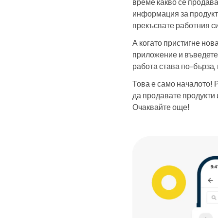
време какво се продава
информация за продукт 
прекъсвате работния си
А когато пристигне нов
приложение и въведете
работа става по-бърза,
Това е само началото! 
да продавате продукти 
Очаквайте още!