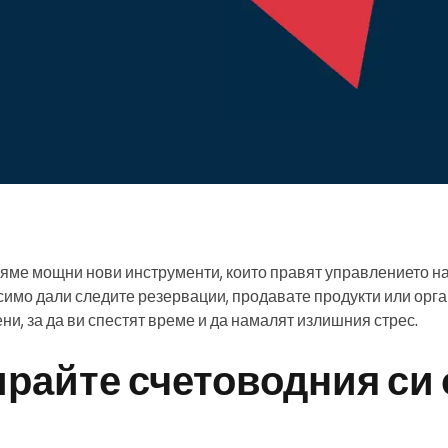
Ръководите голяма
организация
яме мощни нови инструменти, които правят управлението на
симо дали следите резервации, продавате продукти или орг
ни, за да ви спестят време и да намалят излишния стрес.
райте счетоводния си 