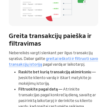
Greita transakcijų paieška ir
filtravimas
Nebereikės vargti slenkant per ilgus transakcijų
sąrašus. Dabar galite
greitai ieškoti ir filtruoti savo
transakcijų istoriją
pagal vardą ar laikotarpį.
Raskite bet kurią transakciją akimirksniu —
Įveskite kliento vardą ir iškart matykite jo
mokėjimų istoriją.
Filtruokite pagal datą —
Atrinkite
transakcijas pagal konkrečią dieną, savaitę ar
pasirinktą laikotarpį ir derinkite su kliento
vardu, kad greitai rastumėte reikiamą