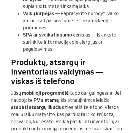
suplanuotumėte tinkamą laiką.
Vaikų kirpėjas —
Paprašykite nurodyti vaiko
amžių, kad paruoštumėte tinkamą kėdę ir
priemones.
SPA ar sveikatingumo centras —
Iš anksto
surinkite informaciją apie alergijas ar
pageidavimus.
Produktų, atsargų ir
inventoriaus valdymas —
viskas iš telefono
Jūsų
mobilioji programėlė
tapo dar galingesnė! Jei
naudojate
PV sistemą
, šis atnaujinimas leidžia
stebėti atsargų likučius
tiesiai iš telefono. Visada
realiu laiku matysite, kas parduota ir ko trūksta,
nesvarbu, kur esate. Reikia patikrinti inventorių ar
produkto informaciją procedūros metu ar iškart po