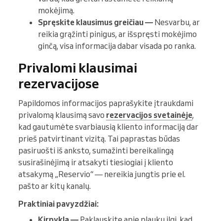
mokėjimą.
Spręskite klausimus greičiau —
Nesvarbu, ar
reikia grąžinti pinigus, ar išspręsti mokėjimo
ginčą, visa informacija dabar visada po ranka.
Privalomi klausimai
rezervacijose
Papildomos informacijos paprašykite įtraukdami
privalomą klausimą savo
rezervacijos svetainėje
,
kad gautumėte svarbiausią kliento informaciją dar
prieš patvirtinant vizitą. Tai paprastas būdas
pasiruošti iš anksto, sumažinti bereikalingą
susirašinėjimą ir atsakyti tiesiogiai į kliento
atsakymą „Reservio“ — nereikia jungtis prie el.
pašto ar kitų kanalų.
Praktiniai pavyzdžiai:
Kirpykla —
Paklauskite apie plaukų ilgį, kad