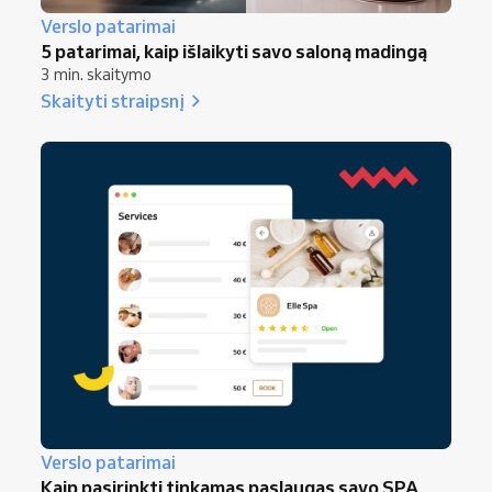
Verslo patarimai
5 patarimai, kaip išlaikyti savo saloną madingą
3 min. skaitymo
Skaityti straipsnį
Verslo patarimai
Kaip pasirinkti tinkamas paslaugas savo SPA