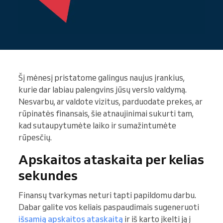
Šį mėnesį pristatome galingus naujus įrankius,
kurie dar labiau palengvins jūsų verslo valdymą.
Nesvarbu, ar valdote vizitus, parduodate prekes, ar
rūpinatės finansais, šie atnaujinimai sukurti tam,
kad sutaupytumėte laiko ir sumažintumėte
rūpesčių.
Apskaitos ataskaita per kelias
sekundes
Finansų tvarkymas neturi tapti papildomu darbu.
Dabar galite vos keliais paspaudimais sugeneruoti
išsamią apskaitos ataskaitą
ir iš karto įkelti ją į