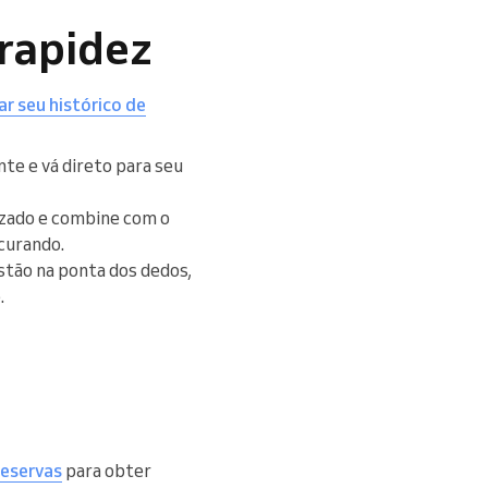
 rapidez
rar seu histórico de
nte e vá direto para seu
lizado e combine com o
curando.
stão na ponta dos dedos,
.
reservas
para obter