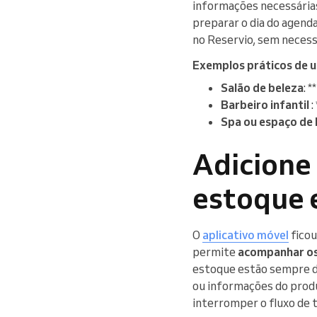
informações necessária
preparar o dia do agen
no Reservio, sem necess
Exemplos práticos de u
Salão de beleza
: 
Barbeiro infantil
:
Spa ou espaço de
Adicione 
estoque e
O
aplicativo móvel
ficou
permite
acompanhar os
estoque estão sempre di
ou informações do prod
interromper o fluxo de 