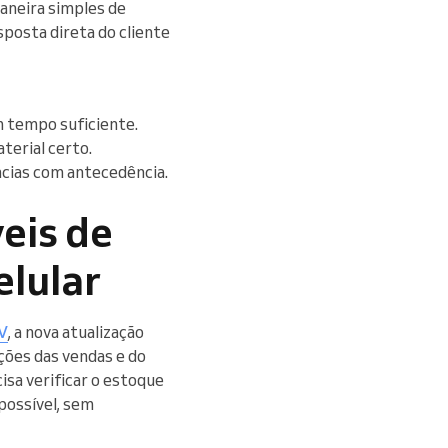
aneira simples de
posta direta do cliente
m tempo suficiente.
aterial certo.
ências com antecedência.
eis de
elular
V
, a nova atualização
ções das vendas e do
isa verificar o estoque
possível, sem