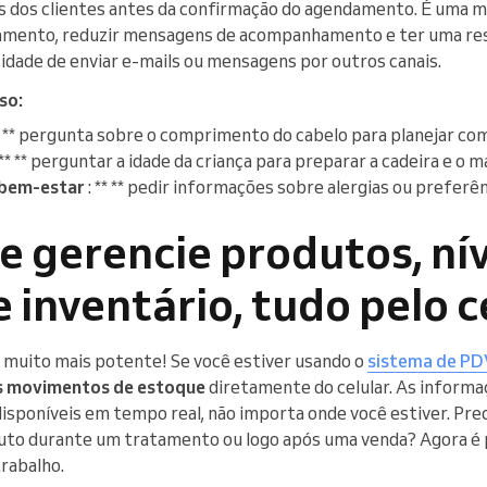
s dos clientes antes da confirmação do agendamento. É uma m
damento, reduzir mensagens de acompanhamento e ter uma res
idade de enviar e-mails ou mensagens por outros canais.
so:
** ** pergunta sobre o comprimento do cabelo para planejar co
 ** ** perguntar a idade da criança para preparar a cadeira e o m
 bem-estar
: ** ** pedir informações sobre alergias ou prefer
e gerencie produtos, nív
 inventário, tudo pelo c
 muito mais potente! Se você estiver usando o
sistema de PD
 movimentos de estoque
diretamente do celular. As informa
sponíveis em tempo real, não importa onde você estiver. Prec
uto durante um tratamento ou logo após uma venda? Agora é 
trabalho.