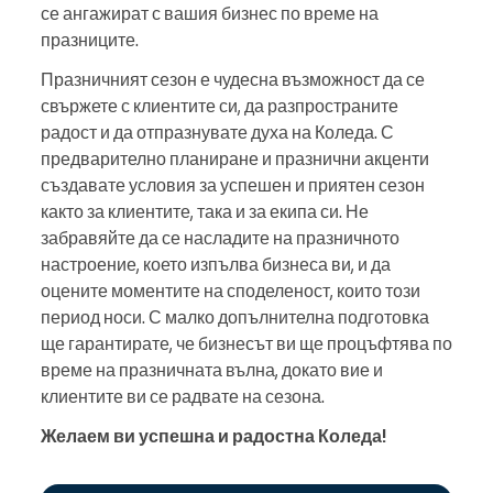
се ангажират с вашия бизнес по време на
празниците.
Празничният сезон е чудесна възможност да се
свържете с клиентите си, да разпространите
радост и да отпразнувате духа на Коледа. С
предварително планиране и празнични акценти
създавате условия за успешен и приятен сезон
както за клиентите, така и за екипа си. Не
забравяйте да се насладите на празничното
настроение, което изпълва бизнеса ви, и да
оцените моментите на споделеност, които този
период носи. С малко допълнителна подготовка
ще гарантирате, че бизнесът ви ще процъфтява по
време на празничната вълна, докато вие и
клиентите ви се радвате на сезона.
Желаем ви успешна и радостна Коледа!