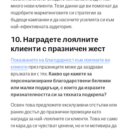
много нови клиенти. Тези данни ще ви помогнат да
подобрите маркетинговите си стратегии за
бъдещи кампании и да насочите усилията си към
най-ефективната аудитория.
10. Наградете лоялните
клиенти с празничен жест
Показването на благодарност към лоялните ви
клиенти
през празниците може да заздрави
връзката ви с тях.
Какво ще кажете за
персонализирани благодарствени бележки
или малки подаръци, с които да изразите
признателността си за тяхната подкрепа?
Освен това предложете ексклузивни отстъпки или
ранен достъп до празнични промоции като
награда за най-лоялните си клиенти. Това не само
ги кара да се чувстват ценени, но и ги мотивира да