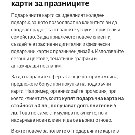
карти за празниците
Подаръчните карти са идеалният коледен
подарък, защото позволяват на клиентите ви да
споделят радостта от вашите услуги с приятели и
семейство. За да привлечете повече клиенти,
създайте атрактивни дигитални и физически
подаръчни карти с празничен дизайн. Използвайте
сезонни цветове, тематични графики и
ангажиращи послания.
За да направите офертата още по-примамлива,
предложете бонус при покупка на подаръчни
карти. Например, организирайте промоция, при
която клиентите, които
купят подаръчна карта на
стойност 50 лв., получават допълнителни 5
лв.
Това не само стимулира покупките, но и
насърчава нови клиенти да се върнат отново.
Вижте повече за ползите от подаръчните карти в