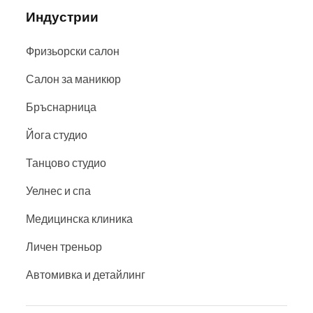
Индустрии
Фризьорски салон
Салон за маникюр
Бръснарница
Йога студио
Танцово студио
Уелнес и спа
Медицинска клиника
Личен треньор
Автомивка и детайлинг