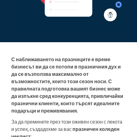
С наближаването на празниците е време
бизнесът ви да се потопи в празничния дух и
да се възползва максимално от
възможностите, които този сезон носи. С
правилната подготовка вашият бизнес може
да изпъкне сред конкуренцията, привличайки
празнични клиенти, които търсят идеалните
подаръци и преживявания.
За да преминете през този оживен сезон с лекота
и успех, създадохме за вас
празничен коледен
чеклист
: