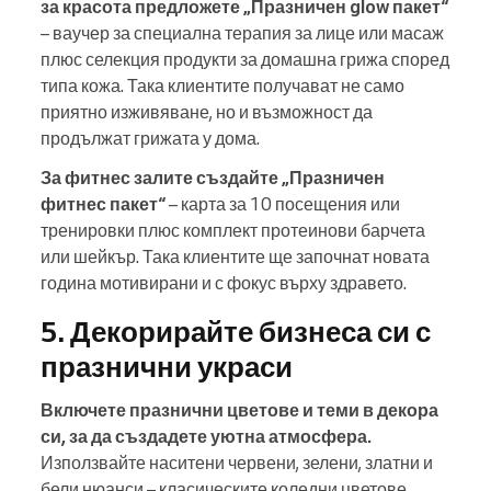
за красота предложете „Празничен glow пакет“
– ваучер за специална терапия за лице или масаж
плюс селекция продукти за домашна грижа според
типа кожа. Така клиентите получават не само
приятно изживяване, но и възможност да
продължат грижата у дома.
За фитнес залите създайте „Празничен
фитнес пакет“
– карта за 10 посещения или
тренировки плюс комплект протеинови барчета
или шейкър. Така клиентите ще започнат новата
година мотивирани и с фокус върху здравето.
5. Декорирайте бизнеса си с
празнични украси
Включете празнични цветове и теми в декора
си, за да създадете уютна атмосфера.
Използвайте наситени червени, зелени, златни и
бели нюанси – класическите коледни цветове,