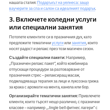
нашата статия:
Подаръкът на уелнеса: защо
ваучерите за спа и салон са идеалният подарък
.
3. Включете коледни услуги
или специални занятия
Потопете клиентите си в празничния дух, като
предложите тематични
услуги
или
занятия
, които
носят радост и релакс през този магичен сезон.
Създайте специални пакети:
Например,
„Празничен релакс пакет“, който комбинира
отпускащи процедури за разтоварване от
празничния стрес – релаксиращ масаж,
подмладяваща терапия за лице и луксозна грижа
за крака с аромати на мента, канела или бор.
Организирайте тематични занятия:
Привлечете
клиенти, които търсят нещо различно, с празнични
класове – например „Jingle bell фитнес лагери“ с