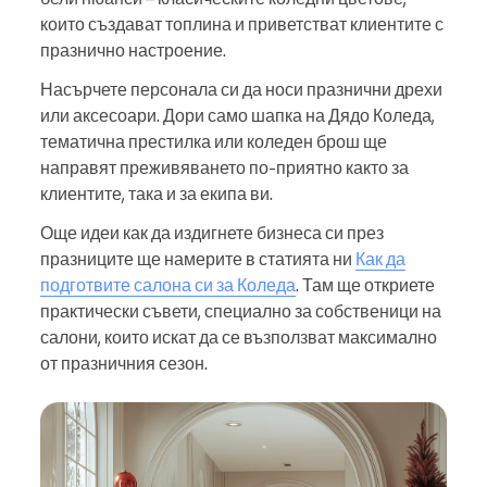
които създават топлина и приветстват клиентите с
празнично настроение.
Насърчете персонала си да носи празнични дрехи
или аксесоари. Дори само шапка на Дядо Коледа,
тематична престилка или коледен брош ще
направят преживяването по-приятно както за
клиентите, така и за екипа ви.
Още идеи как да издигнете бизнеса си през
празниците ще намерите в статията ни
Как да
подготвите салона си за Коледа
. Там ще откриете
практически съвети, специално за собственици на
салони, които искат да се възползват максимално
от празничния сезон.