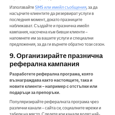
Използвайте
SMS или имейл съобщения
, за да
насърчите клиентите да резервират услуги в
последния момент, докато празниците
наближават. Създайте и празнична имейл
кампания, насочена към бивши клиенти –
напомнете им за вашите услуги и специални
предложения, за да ги върнете обратно този сезон.
9. Организирайте празнична
реферална кампания
Разработете реферална програма, която
възнаграждава както настоящите, така и
новите клиенти – например с отстъпки или
подаръци за препоръки.
Популяризирайте рефералната програма чрез
различни канали – сайта си, социалните мрежи и
табели на място. Следете кои канали водят най-