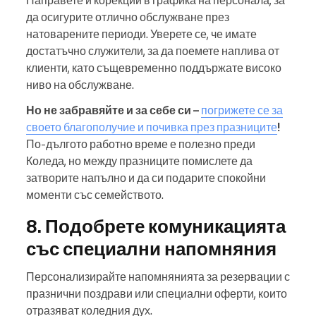
Направете и корекции в графика на персонала, за
да осигурите отлично обслужване през
натоварените периоди. Уверете се, че имате
достатъчно служители, за да поемете наплива от
клиенти, като същевременно поддържате високо
ниво на обслужване.
Но не забравяйте и за себе си –
погрижете се за
своето благополучие и почивка през празниците
!
По-дългото работно време е полезно преди
Коледа, но между празниците помислете да
затворите напълно и да си подарите спокойни
моменти със семейството.
8. Подобрете комуникацията
със специални напомняния
Персонализирайте напомнянията за резервации с
празнични поздрави или специални оферти, които
отразяват коледния дух.