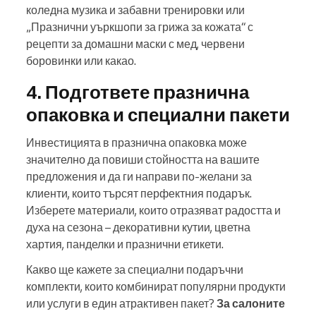
коледна музика и забавни тренировки или
„Празнични уъркшопи за грижа за кожата“ с
рецепти за домашни маски с мед, червени
боровинки или какао.
4. Подгответе празнична
опаковка и специални пакети
Инвестицията в празнична опаковка може
значително да повиши стойността на вашите
предложения и да ги направи по-желани за
клиенти, които търсят перфектния подарък.
Изберете материали, които отразяват радостта и
духа на сезона – декоративни кутии, цветна
хартия, панделки и празнични етикети.
Какво ще кажете за специални подаръчни
комплекти, които комбинират популярни продукти
или услуги в един атрактивен пакет?
За салоните