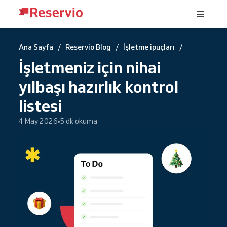
/
/
/
Ana Sayfa
Reservio Blog
İşletme ipuçları
İşletmeniz için nihai
yılbaşı hazırlık kontrol
listesi
4 May 2026
5 dk okuma