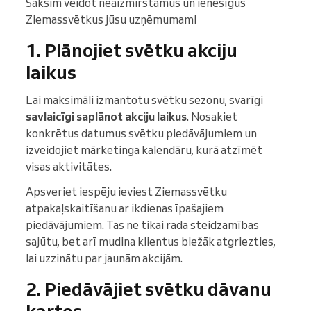
Sāksim veidot neaizmirstamus un ienesīgus
Ziemassvētkus jūsu uzņēmumam!
1. Plānojiet svētku akciju
laikus
Lai maksimāli izmantotu svētku sezonu, svarīgi
savlaicīgi saplānot akciju laikus
. Nosakiet
konkrētus datumus svētku piedāvājumiem un
izveidojiet mārketinga kalendāru, kurā atzīmēt
visas aktivitātes.
Apsveriet iespēju ieviest Ziemassvētku
atpakaļskaitīšanu ar ikdienas īpašajiem
piedāvājumiem. Tas ne tikai rada steidzamības
sajūtu, bet arī mudina klientus biežāk atgriezties,
lai uzzinātu par jaunām akcijām.
2. Piedāvājiet svētku dāvanu