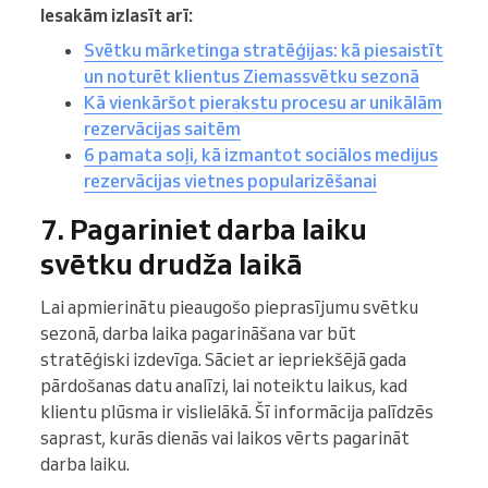
Iesakām izlasīt arī:
Svētku mārketinga stratēģijas: kā piesaistīt
un noturēt klientus Ziemassvētku sezonā
Kā vienkāršot pierakstu procesu ar unikālām
rezervācijas saitēm
6 pamata soļi, kā izmantot sociālos medijus
rezervācijas vietnes popularizēšanai
7. Pagariniet darba laiku
svētku drudža laikā
Lai apmierinātu pieaugošo pieprasījumu svētku
sezonā, darba laika pagarināšana var būt
stratēģiski izdevīga. Sāciet ar iepriekšējā gada
pārdošanas datu analīzi, lai noteiktu laikus, kad
klientu plūsma ir vislielākā. Šī informācija palīdzēs
saprast, kurās dienās vai laikos vērts pagarināt
darba laiku.