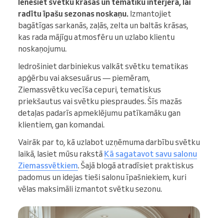
Ienesiet svētku krāsas un tematiku interjerā, lai
radītu īpašu sezonas noskaņu.
Izmantojiet
bagātīgas sarkanās, zaļās, zelta un baltās krāsas,
kas rada mājīgu atmosfēru un uzlabo klientu
noskaņojumu.
Iedrošiniet darbiniekus valkāt svētku tematikas
apģērbu vai aksesuārus — piemēram,
Ziemassvētku vecīša cepuri, tematiskus
priekšautus vai svētku piespraudes. Šīs mazās
detaļas padarīs apmeklējumu patīkamāku gan
klientiem, gan komandai.
Vairāk par to, kā uzlabot uzņēmuma darbību svētku
laikā, lasiet mūsu rakstā
Kā sagatavot savu salonu
Ziemassvētkiem
. Šajā blogā atradīsiet praktiskus
padomus un idejas tieši salonu īpašniekiem, kuri
vēlas maksimāli izmantot svētku sezonu.