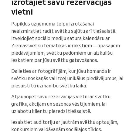
izrotājiet savu rezervācijas
vietni
Papildus uzņēmuma telpu izrotāšanai
neaizmirstiet radīt svētku sajūtu arī tiešsaistē.
Izveidojiet sociālo mediju satura kalendāru ar
Ziemassvētku tematikas ierakstiem — īpašajiem
piedāvājumiem, svētku padomiem un aizkulišu
ieskatiem par jūsu svētku gatavošanos.
Dalieties ar fotogrāfijām, kur jūsu komanda ir
svētku noskaņās vai izceļ unikālus piedāvājumus, lai
piesaistītu uzmanību svētku laikā.
Atjaunojiet savu rezervācijas vietni ar svētku
grafiku, akcijām un sezonas vēstījumiem, lai
uzlabotu klientu pieredzi tiešsaistē.
Iesaistiet auditoriju ar jautrām svētku aptaujām,
konkursiem vai dāvanām sociālajos tīklos.