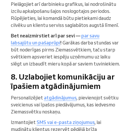
Pielāgojiet arī darbinieku grafikus, lai nodrošinātu
izcilu apkalpošanu šajos noslogotajos periodos.
Rūpējieties, lai komandā būtu pietiekami daudz
cilvēku un klientu serviss saglabātos augstā līmenī.
Bet neaizmirstiet arī par sevi —
par savu
labsajūtu un pašaprūpi
!
Garākas darba stundas var
būt noderīgas pirms Ziemassvētkiem, taču starp
svētkiem apsveriet iespēju uzņēmumu uz laiku
slēgt un izbaudīt mieru kopā ar saviem tuviniekiem.
8. Uzlabojiet komunikāciju ar
īpašiem atgādinājumiem
Personalizējiet
atgādinājumus
, pievienojot svētku
sveicienus vai īpašos piedāvājumus, kas iedvesmo
Ziemassvētku noskaņu.
Izmantojiet
SMS vai e-pasta ziņojumus
, lai
mudinātu klientus rezervēt pēdējā brīža