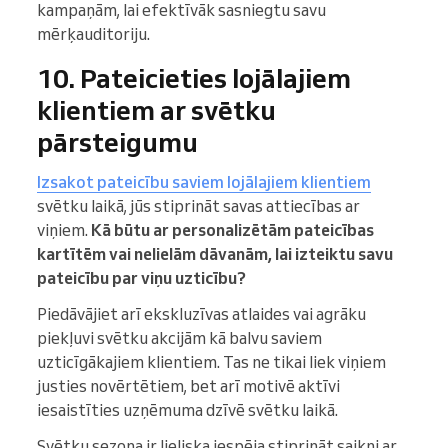
kampaņām, lai efektīvāk sasniegtu savu
mērķauditoriju.
10. Pateicieties lojālajiem
klientiem ar svētku
pārsteigumu
Izsakot pateicību saviem lojālajiem klientiem
svētku laikā, jūs stiprināt savas attiecības ar
viņiem.
Kā būtu ar personalizētām pateicības
kartītēm vai nelielām dāvanām, lai izteiktu savu
pateicību par viņu uzticību?
Piedāvājiet arī ekskluzīvas atlaides vai agrāku
piekļuvi svētku akcijām kā balvu saviem
uzticīgākajiem klientiem. Tas ne tikai liek viņiem
justies novērtētiem, bet arī motivē aktīvi
iesaistīties uzņēmuma dzīvē svētku laikā.
Svētku sezona ir lieliska iespēja stiprināt saikni ar