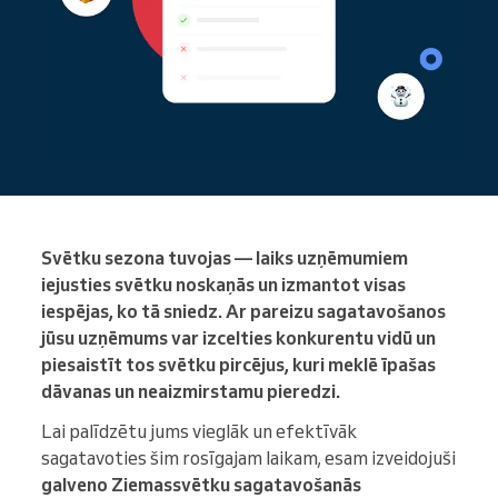
Svētku sezona tuvojas — laiks uzņēmumiem
iejusties svētku noskaņās un izmantot visas
iespējas, ko tā sniedz. Ar pareizu sagatavošanos
jūsu uzņēmums var izcelties konkurentu vidū un
piesaistīt tos svētku pircējus, kuri meklē īpašas
dāvanas un neaizmirstamu pieredzi.
Lai palīdzētu jums vieglāk un efektīvāk
sagatavoties šim rosīgajam laikam, esam izveidojuši
galveno Ziemassvētku sagatavošanās