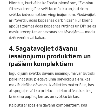
klientus, kuri vēlas ko īpašu, piemēram, "Zvaniņu
fitnesa treniņi" ar svētku mūziku un jautriem,
svētku iedvesmotiem vingrinājumiem. Piedāvājiet
arī "Svētku ādas kopšanas darbnīcas", kur klienti
apgūst ziemas ādas kopšanas rutīnas un DIY sejas
masku receptes ar sezonas sastāvdaļām — medu,
dzērvenēm vai kakao.
4. Sagatavojiet dāvanu
iesaiņojumu produktiem un
īpašiem komplektiem
Ieguldījumi svētku dāvanu iesaiņojumā var būtiski
palielināt jūsu piedāvājuma pievilcību tiem, kas
meklē ideālas dāvanas. Izvēlieties materiālus, kas
atspoguļo svētku prieku — dekoratīvas kastes,
krāsainu papīru, lentas un svētku birkas.
Kā būtu ar īpašiem dāvanu komplektiem, kas