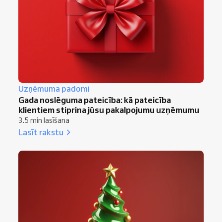
Uzņēmuma padomi
Gada noslēguma pateicība: kā pateicība
klientiem stiprina jūsu pakalpojumu uzņēmumu
3.5 min lasīšana
Lasīt rakstu