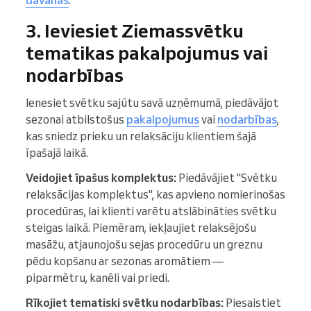
dāvanas
.
3. Ieviesiet Ziemassvētku
tematikas pakalpojumus vai
nodarbības
Ienesiet svētku sajūtu savā uzņēmumā, piedāvājot
sezonai atbilstošus
pakalpojumus
vai
nodarbības
,
kas sniedz prieku un relaksāciju klientiem šajā
īpašajā laikā.
Veidojiet īpašus komplektus:
Piedāvājiet "Svētku
relaksācijas komplektus", kas apvieno nomierinošas
procedūras, lai klienti varētu atslābināties svētku
steigas laikā. Piemēram, iekļaujiet relaksējošu
masāžu, atjaunojošu sejas procedūru un greznu
pēdu kopšanu ar sezonas aromātiem —
piparmētru, kanēli vai priedi.
Rīkojiet tematiski svētku nodarbības:
Piesaistiet