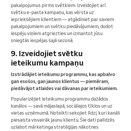
pakalpojumus pirms svētkiem. Izveidojiet arī
svētku e-pasta kampaņu, kas vērsta uz
iepriekšējiem klientiem — atgādiniet par saviem
pakalpojumiem un svētku piedāvājumiem, dodot
iespēju viņiem atgriezties un izmantot jūsu
sniegtās iespējas šajā sezonā.
9. Izveidojiet svētku
ieteikumu kampaņu
Izstrādājiet ieteikumu programmu, kas apbalvo
gan esošos, gan jaunos klientus — piemēram,
piedāvājot atlaides vai dāvanas par ieteikumiem.
Popularizējiet ieteikumu programmu dažādos
kanālos — savā mājaslapā, sociālajos tīklos un uz
vietas uzņēmumā. Noteikti sekojiet līdzi, kuri kanāli
piesaista visvairāk jaunu klientu. Šie dati palīdzēs
uzlabot mārketinga stratēģijas nākotnes