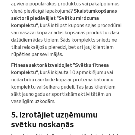
apvieno populārākos produktus vai pakalpojumus
vienā pievilcīgā iepakojumā?
Skaistumkopšanas
sektorā piedāvājiet "Svētku mirdzuma
komplektu"
, kurā ietilpst kupons sejas procedūrai
vai masāžai kopā ar ādas kopšanas produktu izlasi
dažādiem ādas tipiem. Šāds komplekts sniedz ne
tikai relaksējošu pieredzi, bet arī ļauj klientiem
rūpēties par sevi mājās.
Fitnesa sektorā izveidojiet "Svētku fitnesa
komplektu"
, kurā iekļauta 10 apmeklējumu vai
nodarbību caurlaide kopā ar proteīna batoniņu
komplektu vai šeikera pudeli. Tas ļaus klientiem
sākt jauno gadu ar sportiskām aktivitātēm un
veselīgām uzkodām.
5. Izrotājiet uzņēmumu
svētku noskaņās