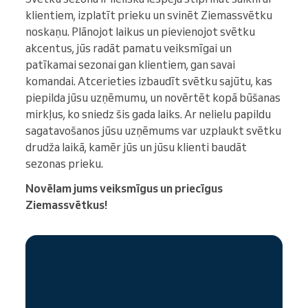
klientiem, izplatīt prieku un svinēt Ziemassvētku
noskaņu. Plānojot laikus un pievienojot svētku
akcentus, jūs radāt pamatu veiksmīgai un
patīkamai sezonai gan klientiem, gan savai
komandai. Atcerieties izbaudīt svētku sajūtu, kas
piepilda jūsu uzņēmumu, un novērtēt kopā būšanas
mirkļus, ko sniedz šis gada laiks. Ar nelielu papildu
sagatavošanos jūsu uzņēmums var uzplaukt svētku
drudža laikā, kamēr jūs un jūsu klienti baudāt
sezonas prieku.
Novēlam jums veiksmīgus un priecīgus
Ziemassvētkus!