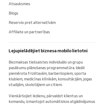
Atsauksmes
Blogs
Reservio pret alternatīvām
Affiliate un partnerības
Lejupielādējiet biznesa mobilo lietotni
Bezmaksas tiešsaistes individuālo un grupu 
pasākumu plānošanas programmatūra. Ideāli 
piemērota frizētavām, barberšopiem, sporta 
klubiem, medicīnas klīnikām, konsultācijām, jogas 
studijām, skolotājiem un citiem.

Vienkāršojiet ikdienu, pārvaldot klientus un 
komandu, izmantojot automātiskos atgādinājumus 