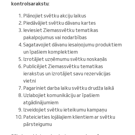
kontrolsarakstu
:
Plānojiet svētku akciju laikus
Piedāvājiet svētku dāvanu kartes
Ieviesiet Ziemassvētku tematikas
pakalpojumus vai nodarbības
Sagatavojiet dāvanu iesaiņojumu produktiem
un īpašiem komplektiem
Izrotājiet uzņēmumu svētku noskaņās
Publicējiet Ziemassvētku tematikas
ierakstus un izrotājiet savu rezervācijas
vietni
Pagariniet darba laiku svētku drudža laikā
Uzlabojiet komunikāciju ar īpašiem
atgādinājumiem
Izveidojiet svētku ieteikumu kampaņu
Pateicieties lojālajiem klientiem ar svētku
pārsteigumu