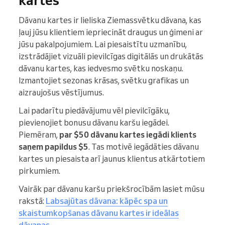
kartes
Dāvanu kartes ir lieliska Ziemassvētku dāvana, kas
ļauj jūsu klientiem iepriecināt draugus un ģimeni ar
jūsu pakalpojumiem. Lai piesaistītu uzmanību,
izstrādājiet vizuāli pievilcīgas digitālās un drukātās
dāvanu kartes, kas iedvesmo svētku noskaņu.
Izmantojiet sezonas krāsas, svētku grafikas un
aizraujošus vēstījumus.
Lai padarītu piedāvājumu vēl pievilcīgāku,
pievienojiet bonusu dāvanu karšu iegādei.
Piemēram,
par $50 dāvanu kartes iegādi klients
saņem papildus $5
. Tas motivē iegādāties dāvanu
kartes un piesaista arī jaunus klientus atkārtotiem
pirkumiem.
Vairāk par dāvanu karšu priekšrocībām lasiet mūsu
rakstā:
Labsajūtas dāvana: kāpēc spa un
skaistumkopšanas dāvanu kartes ir ideālas