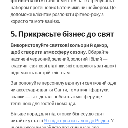
фітнес-пакет»
із абонементом на 10 тренувань і
набором протеїнових батончиків чи шейкером. Це
допоможе клієнтам розпочати фітнес-року з
користю та мотивацією.
5. Прикрасьте бізнес до свят
Використовуйте святкові кольори й декор,
щоб створити атмосферу сезону.
Обирайте
насичені червоний, зелений, золотий і білий —
класичні святкові відтінки, які створюють затишок і
піднімають настрій клієнтам.
Запропонуйте персоналу вдягнути святковий одяг
чи аксесуари: шапки Санти, тематичні фартухи,
значки — такі деталі роблять атмосферу ще
теплішою для гостей і команди.
Більше порад для підготовки бізнесу до свят
читайте у статті
Як підготувати салон до Різдва
. У
цьому блозі ви знайдете практичні ідеї для