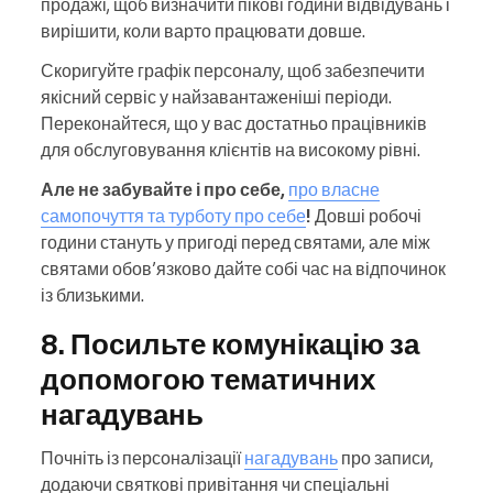
продажі, щоб визначити пікові години відвідувань і
вирішити, коли варто працювати довше.
Скоригуйте графік персоналу, щоб забезпечити
якісний сервіс у найзавантаженіші періоди.
Переконайтеся, що у вас достатньо працівників
для обслуговування клієнтів на високому рівні.
Але не забувайте і про себе,
про власне
самопочуття та турботу про себе
!
Довші робочі
години стануть у пригоді перед святами, але між
святами обов’язково дайте собі час на відпочинок
із близькими.
8. Посильте комунікацію за
допомогою тематичних
нагадувань
Почніть із персоналізації
нагадувань
про записи,
додаючи святкові привітання чи спеціальні