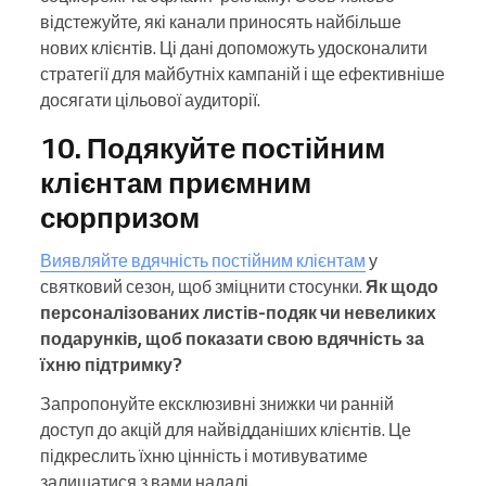
відстежуйте, які канали приносять найбільше
нових клієнтів. Ці дані допоможуть удосконалити
стратегії для майбутніх кампаній і ще ефективніше
досягати цільової аудиторії.
10. Подякуйте постійним
клієнтам приємним
сюрпризом
Виявляйте вдячність постійним клієнтам
у
святковий сезон, щоб зміцнити стосунки.
Як щодо
персоналізованих листів-подяк чи невеликих
подарунків, щоб показати свою вдячність за
їхню підтримку?
Запропонуйте ексклюзивні знижки чи ранній
доступ до акцій для найвідданіших клієнтів. Це
підкреслить їхню цінність і мотивуватиме
залишатися з вами надалі.