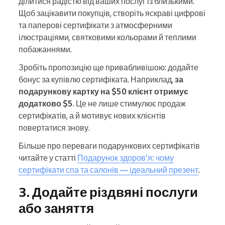
ділитися радістю від ваших послуг із близькими.
Щоб зацікавити покупців, створіть яскраві цифрові
та паперові сертифікати з атмосферними
ілюстраціями, святковими кольорами й теплими
побажаннями.
Зробіть пропозицію ще привабливішою: додайте
бонус за купівлю сертифіката. Наприклад,
за
подарункову картку на $50 клієнт отримує
додатково $5
. Це не лише стимулює продаж
сертифікатів, а й мотивує нових клієнтів
повертатися знову.
Більше про переваги подарункових сертифікатів
читайте у статті
Подарунок здоров’я: чому
сертифікати спа та салонів — ідеальний презент
.
3. Додайте різдвяні послуги
або заняття