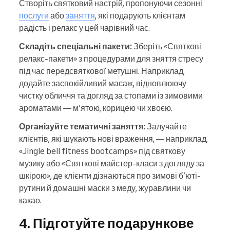
Створіть святковий настрій, пропонуючи сезонні
послуги
або
заняття
, які подарують клієнтам
радість і релакс у цей чарівний час.
Складіть спеціальні пакети:
Зберіть «Святкові
релакс-пакети» з процедурами для зняття стресу
під час передсвяткової метушні. Наприклад,
додайте заспокійливий масаж, відновлюючу
чистку обличчя та догляд за стопами із зимовими
ароматами — м’ятою, корицею чи хвоєю.
Організуйте тематичні заняття:
Залучайте
клієнтів, які шукають нові враження, — наприклад,
«Jingle bell fitness bootcamps» під святкову
музику або «Святкові майстер-класи з догляду за
шкірою», де клієнти дізнаються про зимові б’юті-
рутини й домашні маски з меду, журавлини чи
какао.
4. Підготуйте подарункове