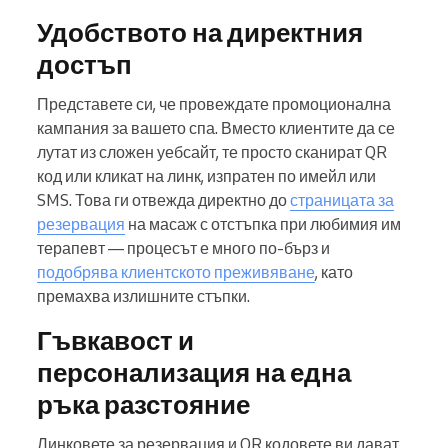
Удобството на директния
достъп
Представете си, че провеждате промоционална
кампания за вашето спа. Вместо клиентите да се
лутат из сложен уебсайт, те просто сканират QR
код или кликат на линк, изпратен по имейл или
SMS. Това ги отвежда директно до
страницата за
резервация
на масаж с отстъпка при любимия им
терапевт — процесът е много по-бърз и
подобрява клиентското преживяване
, като
премахва излишните стъпки.
Гъвкавост и
персонализация на една
ръка разстояние
Линковете за резервация и QR кодовете ви дават