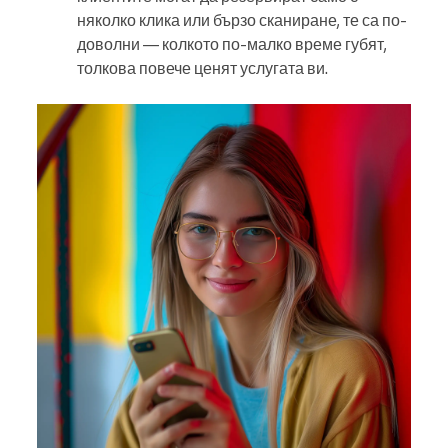
няколко клика или бързо сканиране, те са по-
доволни — колкото по-малко време губят,
толкова повече ценят услугата ви.