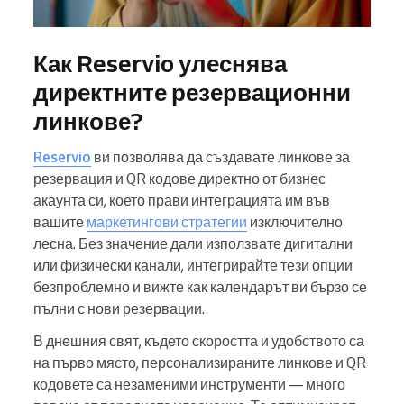
Как Reservio улеснява
директните резервационни
линкове?
Reservio
ви позволява да създавате линкове за
резервация и QR кодове директно от бизнес
акаунта си, което прави интеграцията им във
вашите
маркетингови стратегии
изключително
лесна. Без значение дали използвате дигитални
или физически канали, интегрирайте тези опции
безпроблемно и вижте как календарът ви бързо се
пълни с нови резервации.
В днешния свят, където скоростта и удобството са
на първо място, персонализираните линкове и QR
кодовете са незаменими инструменти — много