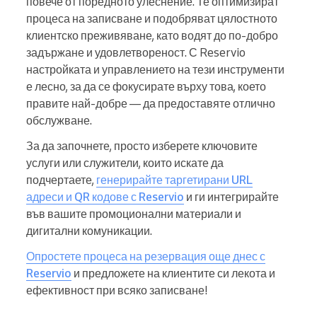
повече от поредното улеснение. Те оптимизират
процеса на записване и подобряват цялостното
клиентско преживяване, като водят до по-добро
задържане и удовлетвореност. С Reservio
настройката и управлението на тези инструменти
е лесно, за да се фокусирате върху това, което
правите най-добре — да предоставяте отлично
обслужване.
За да започнете, просто изберете ключовите
услуги или служители, които искате да
подчертаете,
генерирайте таргетирани URL
адреси и QR кодове с Reservio
и ги интегрирайте
във вашите промоционални материали и
дигитални комуникации.
Опростете процеса на резервация още днес с
Reservio
и предложете на клиентите си лекота и
ефективност при всяко записване!