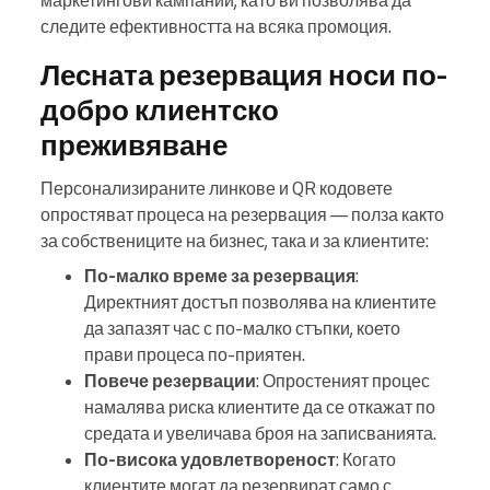
маркетингови кампании, като ви позволява да
следите ефективността на всяка промоция.
Лесната резервация носи по-
добро клиентско
преживяване
Персонализираните линкове и QR кодовете
опростяват процеса на резервация — полза както
за собствениците на бизнес, така и за клиентите:
По-малко време за резервация
:
Директният достъп позволява на клиентите
да запазят час с по-малко стъпки, което
прави процеса по-приятен.
Повече резервации
: Опростеният процес
намалява риска клиентите да се откажат по
средата и увеличава броя на записванията.
По-висока удовлетвореност
: Когато
клиентите могат да резервират само с