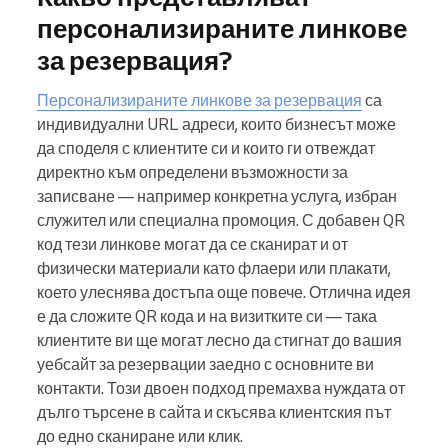
персонализираните линкове
за резервация?
Персонализираните линкове за резервация
са
индивидуални URL адреси, които бизнесът може
да споделя с клиентите си и които ги отвеждат
директно към определени възможности за
записване — например конкретна услуга, избран
служител или специална промоция. С добавен QR
код тези линкове могат да се сканират и от
физически материали като флаери или плакати,
което улеснява достъпа още повече. Отлична идея
е да сложите QR кода и на визитките си — така
клиентите ви ще могат лесно да стигнат до вашия
уебсайт за резервации заедно с основните ви
контакти. Този двоен подход премахва нуждата от
дълго търсене в сайта и скъсява клиентския път
до едно сканиране или клик.