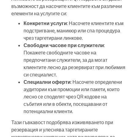
възможност да насочите клиентите към различни
елементи на услугите си:
Конкретни услуги
: Насочете клиентите към
подстригване, маникюр или спа процедура
чрез таргетирани линкове.
Свободни часове при служители
:
Покажете свободните часове на
предпочитани служители, за да могат
клиентите лесно да резервират при любимия
си специалист.
Специални оферти
: Насочете определени
аудитории към промоции или пакети, които
лесно се споделят чрез QR кодове на
събития или в обекти, посещавани от
потенциални клиенти.
Тази гъвкавост подобрява изживяването при
резервация и улеснява таргетираните