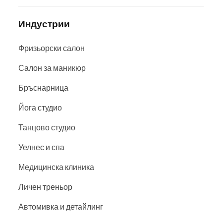
Индустрии
Фризьорски салон
Салон за маникюр
Бръснарница
Йога студио
Танцово студио
Уелнес и спа
Медицинска клиника
Личен треньор
Автомивка и детайлинг