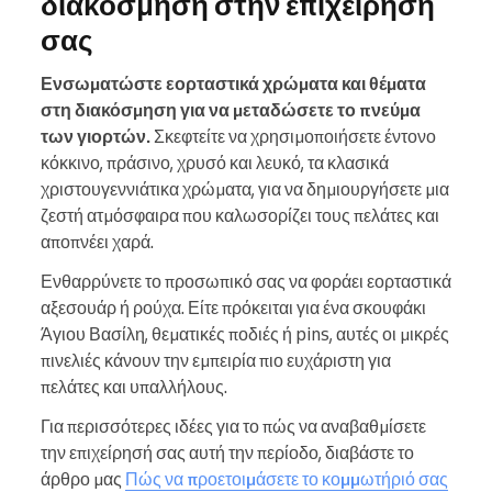
διακόσμηση στην επιχείρησή
σας
Ενσωματώστε εορταστικά χρώματα και θέματα
στη διακόσμηση για να μεταδώσετε το πνεύμα
των γιορτών.
Σκεφτείτε να χρησιμοποιήσετε έντονο
κόκκινο, πράσινο, χρυσό και λευκό, τα κλασικά
χριστουγεννιάτικα χρώματα, για να δημιουργήσετε μια
ζεστή ατμόσφαιρα που καλωσορίζει τους πελάτες και
αποπνέει χαρά.
Ενθαρρύνετε το προσωπικό σας να φοράει εορταστικά
αξεσουάρ ή ρούχα. Είτε πρόκειται για ένα σκουφάκι
Άγιου Βασίλη, θεματικές ποδιές ή pins, αυτές οι μικρές
πινελιές κάνουν την εμπειρία πιο ευχάριστη για
πελάτες και υπαλλήλους.
Για περισσότερες ιδέες για το πώς να αναβαθμίσετε
την επιχείρησή σας αυτή την περίοδο, διαβάστε το
άρθρο μας
Πώς να προετοιμάσετε το κομμωτήριό σας