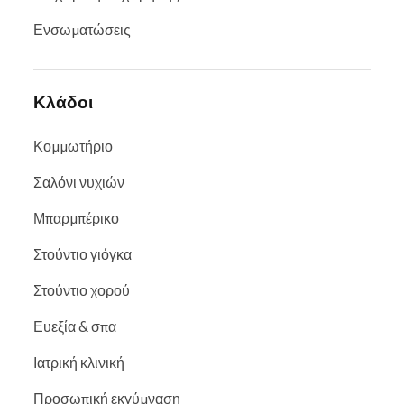
Ενσωματώσεις
Κλάδοι
Κομμωτήριο
Σαλόνι νυχιών
Μπαρμπέρικο
Στούντιο γιόγκα
Στούντιο χορού
Ευεξία & σπα
Ιατρική κλινική
Προσωπική εκγύμναση