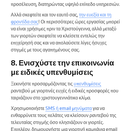
προσέλευση, διατηρώντας υψηλό επίπεδο υπηρεσιών.
Αλλά σκεφτείτε και τον εαυτό σας,
την ευεξία και τη
φροντίδα σας
! Οι περισσότερες ώρες εργασίας μπορεί
να είναι χρήσιμες πριν τα Χριστούγεννα, αλλά μεταξύ
των γιορτών σκεφτείτε να κλείσετε εντελώς την
επιχείρησή σας και να απολαύσετε λίγες ήσυχες
στιγμές με τους αγαπημένους σας.
8. Ενισχύστε την επικοινωνία
με ειδικές υπενθυμίσεις
Ξεκινήστε προσαρμόζοντας τις
υπενθυμίσεις
ραντεβού με γιορτινές ευχές ή ειδικές προσφορές που
ταιριάζουν στο χριστουγεννιάτικο κλίμα.
Χρησιμοποιήστε
SMS ή email μηνύματα
για να
ενθαρρύνετε τους πελάτες να κλείσουν ραντεβού της
τελευταίας στιγμής όσο πλησιάζουν οι γιορτές.
Επιπλέον, δημιουργήστε μια γιορτινή καμπάνια email