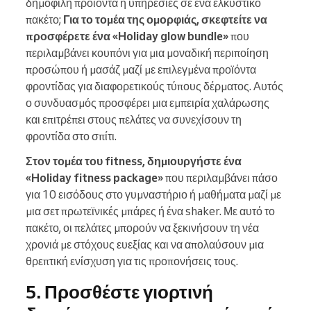
δημοφιλή προϊόντα ή υπηρεσίες σε ένα ελκυστικό
πακέτο;
Για το τομέα της ομορφιάς, σκεφτείτε να
προσφέρετε ένα «Holiday glow bundle»
που
περιλαμβάνει κουπόνι για μια μοναδική περιποίηση
προσώπου ή μασάζ μαζί με επιλεγμένα προϊόντα
φροντίδας για διαφορετικούς τύπους δέρματος. Αυτός
ο συνδυασμός προσφέρει μια εμπειρία χαλάρωσης
και επιτρέπει στους πελάτες να συνεχίσουν τη
φροντίδα στο σπίτι.
Στον τομέα του fitness, δημιουργήστε ένα
«Holiday fitness package»
που περιλαμβάνει πάσο
για 10 εισόδους στο γυμναστήριο ή μαθήματα μαζί με
μια σετ πρωτεϊνικές μπάρες ή ένα shaker. Με αυτό το
πακέτο, οι πελάτες μπορούν να ξεκινήσουν τη νέα
χρονιά με στόχους ευεξίας και να απολαύσουν μια
θρεπτική ενίσχυση για τις προπονήσεις τους.
5. Προσθέστε γιορτινή