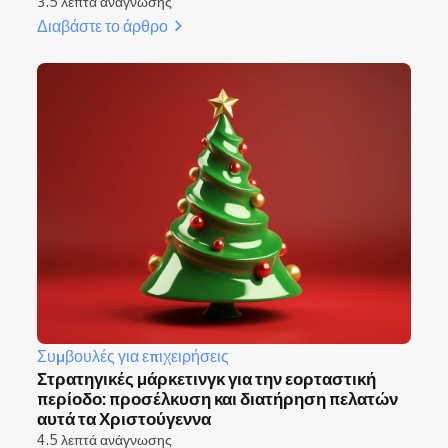
3.5 λεπτά ανάγνωσης
Διαβάστε το άρθρο
Συμβουλές για επιχειρήσεις
Στρατηγικές μάρκετινγκ για την εορταστική
περίοδο: προσέλκυση και διατήρηση πελατών
αυτά τα Χριστούγεννα
4.5 λεπτά ανάγνωσης