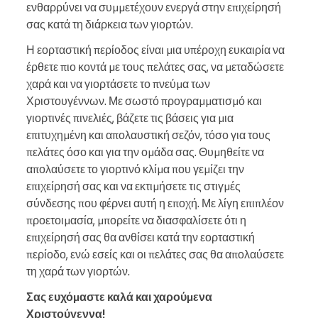
ενθαρρύνει να συμμετέχουν ενεργά στην επιχείρησή
σας κατά τη διάρκεια των γιορτών.
Η εορταστική περίοδος είναι μια υπέροχη ευκαιρία να
έρθετε πιο κοντά με τους πελάτες σας, να μεταδώσετε
χαρά και να γιορτάσετε το πνεύμα των
Χριστουγέννων. Με σωστό προγραμματισμό και
γιορτινές πινελιές, βάζετε τις βάσεις για μια
επιτυχημένη και απολαυστική σεζόν, τόσο για τους
πελάτες όσο και για την ομάδα σας. Θυμηθείτε να
απολαύσετε το γιορτινό κλίμα που γεμίζει την
επιχείρησή σας και να εκτιμήσετε τις στιγμές
σύνδεσης που φέρνει αυτή η εποχή. Με λίγη επιπλέον
προετοιμασία, μπορείτε να διασφαλίσετε ότι η
επιχείρησή σας θα ανθίσει κατά την εορταστική
περίοδο, ενώ εσείς και οι πελάτες σας θα απολαύσετε
τη χαρά των γιορτών.
Σας ευχόμαστε καλά και χαρούμενα
Χριστούγεννα!