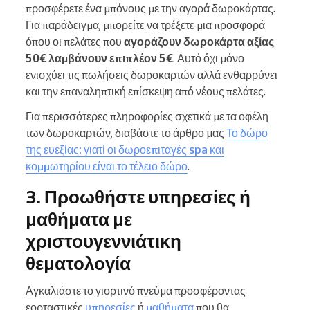
προσφέρετε ένα μπόνους με την αγορά δωροκάρτας.
Για παράδειγμα, μπορείτε να τρέξετε μια προσφορά
όπου οι πελάτες που
αγοράζουν δωροκάρτα αξίας
50€ λαμβάνουν επιπλέον 5€
. Αυτό όχι μόνο
ενισχύει τις πωλήσεις δωροκαρτών αλλά ενθαρρύνει
και την επαναληπτική επίσκεψη από νέους πελάτες.
Για περισσότερες πληροφορίες σχετικά με τα οφέλη
των δωροκαρτών, διαβάστε το άρθρο μας
Το δώρο
της ευεξίας: γιατί οι δωροεπιταγές spa και
κομμωτηρίου είναι το τέλειο δώρο
.
3. Προωθήστε υπηρεσίες ή
μαθήματα με
χριστουγεννιάτικη
θεματολογία
Αγκαλιάστε το γιορτινό πνεύμα προσφέροντας
εορταστικές
υπηρεσίες
ή
μαθήματα
που θα