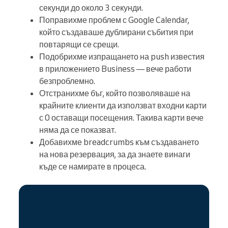
секунди до около 3 секунди.
Поправихме проблем с Google Calendar,
който създаваше дублирани събития при
повтарящи се срещи.
Подобрихме изпращането на push известия
в приложението Business — вече работи
безпроблемно.
Отстранихме бъг, който позволяваше на
крайните клиенти да използват входни карти
с 0 оставащи посещения. Такива карти вече
няма да се показват.
Добавихме breadcrumbs към създаването
на нова резервация, за да знаете винаги
къде се намирате в процеса.