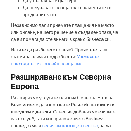
Да управлявате фактури
Да получавате плащания от клиентите си
предварително.
Независимо дали приемате плащания на място
или онлайн, нашето решение е създадено така, че
да ви помага да сте винаги в крак с бизнеса си.
Искате да разберете повече? Прочетете тази
статия за всички подробности:
Увеличете
приходите си с онлайн плащания
.
Разширяване към Северна
Европа
Разширихме услугите си и към Северна Европа.
Вече можете да използвате Reservio на
фински
,
шведски
и
датски
. Освен че добавихме езиците
както в уеб, така и в приложението Business,
преведохме и
целия ни помощен център
, за да