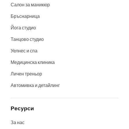
Салон за маникюр
Бръснарница
Йога студио
Танцово студио
Уелнес и спа
Медицинска клиника
Личен треньор
Автомивка и детайлинг
Ресурси
За нас