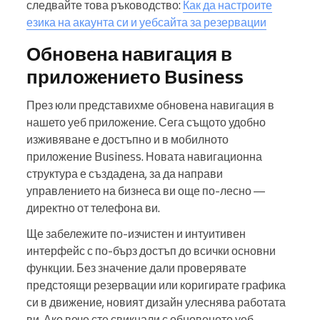
следвайте това ръководство:
Как да настроите
езика на акаунта си и уебсайта за резервации
Обновена навигация в
приложението Business
През юли представихме обновена навигация в
нашето уеб приложение. Сега същото удобно
изживяване е достъпно и в мобилното
приложение Business. Новата навигационна
структура е създадена, за да направи
управлението на бизнеса ви още по-лесно —
директно от телефона ви.
Ще забележите по-изчистен и интуитивен
интерфейс с по-бърз достъп до всички основни
функции. Без значение дали проверявате
предстоящи резервации или коригирате графика
си в движение, новият дизайн улеснява работата
ви. Ако вече сте свикнали с обновеното уеб