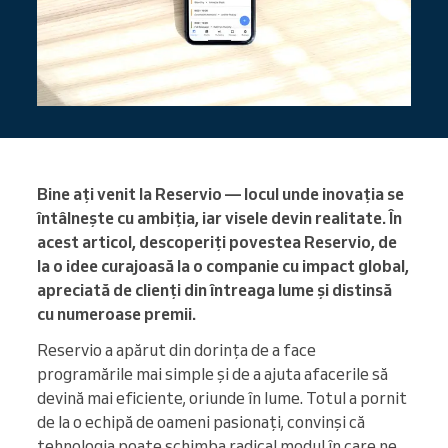
Bine ați venit la Reservio — locul unde inovația se
întâlnește cu ambiția, iar visele devin realitate. În
acest articol, descoperiți povestea Reservio, de
la o idee curajoasă la o companie cu impact global,
apreciată de clienți din întreaga lume și distinsă
cu numeroase premii.
Reservio a apărut din dorința de a face
programările mai simple și de a ajuta afacerile să
devină mai eficiente, oriunde în lume. Totul a pornit
de la o echipă de oameni pasionați, convinși că
tehnologia poate schimba radical modul în care ne