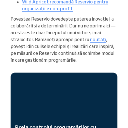
Wild Apricot recomandă Reservio pentru
organizațiile non-profit
Povestea Reservio dovedește puterea inovației, a
colaborării și a determinării. Dar nu ne oprim aici —
acesta este doar începutul unui viitor și mai
strălucitor. Rămâneți aproape pentru
noutăți
,
povești din culisele echipei și realizări care inspiră,
pe măsură ce Reservio continuă să schimbe modul
în care gestionăm programările.
Preia controlul programărilor cu