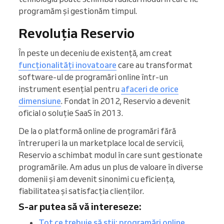
programăm și gestionăm timpul.
Revoluția Reservio
În peste un deceniu de existență, am creat
funcționalități inovatoare
care au transformat
software-ul de programări online într-un
instrument esențial pentru
afaceri de orice
dimensiune
. Fondat în 2012, Reservio a devenit
oficial o soluție SaaS în 2013.
De la o platformă online de programări fără
întreruperi la un marketplace local de servicii,
Reservio a schimbat modul în care sunt gestionate
programările. Am adus un plus de valoare în diverse
domenii și am devenit sinonimi cu eficiența,
fiabilitatea și satisfacția clienților.
S-ar putea să vă intereseze:
Tot ce trebuie să știi: programări online