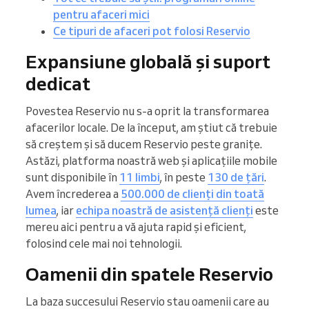
pentru afaceri mici
Ce tipuri de afaceri pot folosi Reservio
Expansiune globală și suport
dedicat
Povestea Reservio nu s-a oprit la transformarea
afacerilor locale. De la început, am știut că trebuie
să creștem și să ducem Reservio peste granițe.
Astăzi, platforma noastră web și aplicațiile mobile
sunt disponibile în
11 limbi
, în peste
130 de țări
.
Avem încrederea a
500.000 de clienți din toată
lumea
, iar
echipa noastră de asistență clienți
este
mereu aici pentru a vă ajuta rapid și eficient,
folosind cele mai noi tehnologii.
Oamenii din spatele Reservio
La baza succesului Reservio stau oamenii care au