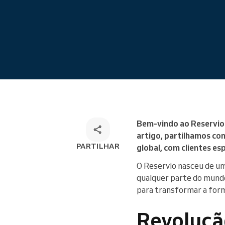
Marcações online
Solução de marcação
omnicanal
Bem-vindo ao Reservio 
artigo, partilhamos con
PARTILHAR
global, com clientes e
O Reservio nasceu de um
qualquer parte do mundo
para transformar a form
Revoluçã