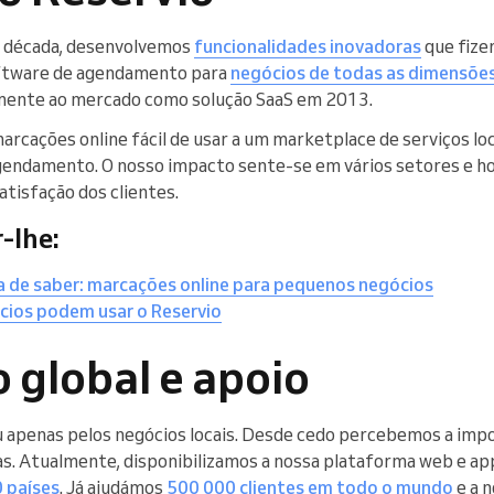
a década, desenvolvemos
funcionalidades inovadoras
que fize
oftware de agendamento para
negócios de todas as dimensõe
lmente ao mercado como solução SaaS em 2013.
rcações online fácil de usar a um marketplace de serviços loc
gendamento. O nosso impacto sente-se em vários setores e h
satisfação dos clientes.
-lhe:
a de saber: marcações online para pequenos negócios
cios podem usar o Reservio
 global e apoio
u apenas pelos negócios locais. Desde cedo percebemos a impo
as. Atualmente, disponibilizamos a nossa plataforma web e a
 países
. Já ajudámos
500 000 clientes em todo o mundo
e a 