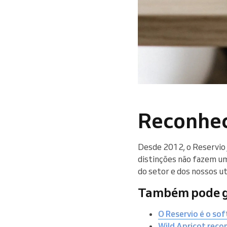
Reconhe
Desde 2012, o Reservio 
distinções não fazem u
do setor e dos nossos ut
Também pode g
O Reservio é o so
Wild Apricot reco