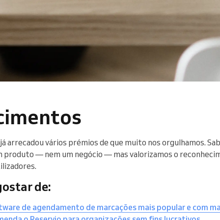
cimentos
já arrecadou vários prémios de que muito nos orgulhamos. S
m produto — nem um negócio — mas valorizamos o reconhecim
ilizadores.
ostar de:
ftware de agendamento de marcações mais popular e com ma
menda o Reservio para organizações sem fins lucrativos