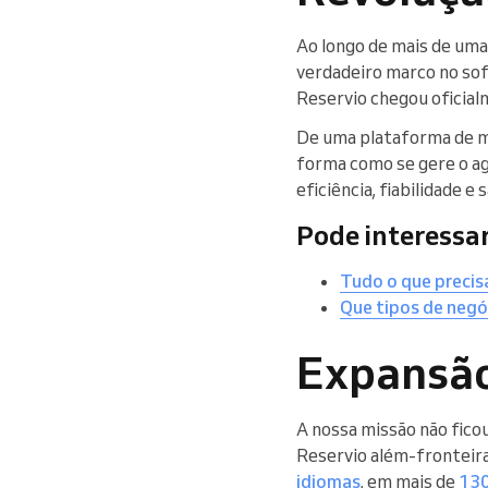
Ao longo de mais de um
verdadeiro marco no s
Reservio chegou oficia
De uma plataforma de ma
forma como se gere o a
eficiência, fiabilidade e 
Pode interessar
Tudo o que precis
Que tipos de negó
Expansão
A nossa missão não fico
Reservio além-fronteir
idiomas
, em mais de
130