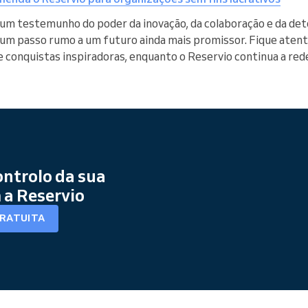
é um testemunho do poder da inovação, da colaboração e da de
 um passo rumo a um futuro ainda mais promissor. Fique aten
e conquistas inspiradoras, enquanto o Reservio continua a red
ntrolo da sua
a Reservio
GRATUITA