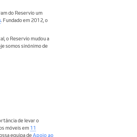
ram do Reservio um
s
. Fundado em 2012, o
al, o Reservio mudou a
oje somos sinónimo de
rtância de levar o
pps móveis em
11
nossa equipa de
Apoio ao