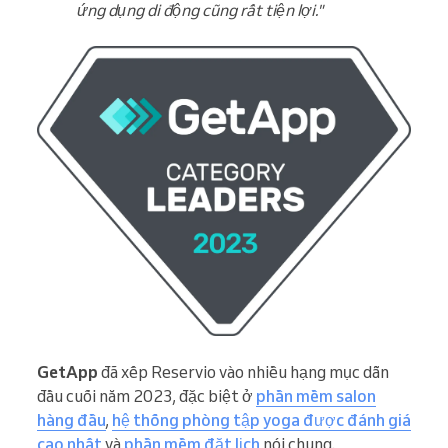
ứng dụng di động cũng rất tiện lợi."
GetApp
đã xếp Reservio vào nhiều hạng mục dẫn
đầu cuối năm 2023, đặc biệt ở
phần mềm salon
hàng đầu
,
hệ thống phòng tập yoga được đánh giá
cao nhất
và
phần mềm đặt lịch
nói chung.