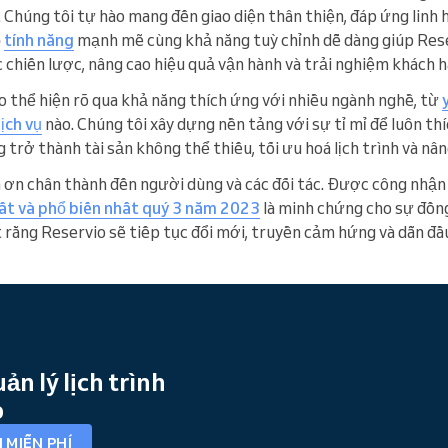
. Chúng tôi tự hào mang đến giao diện thân thiện, đáp ứng linh
ộ
tính năng
mạnh mẽ cùng khả năng tuỳ chỉnh dễ dàng giúp Rese
ác chiến lược, nâng cao hiệu quả vận hành và trải nghiệm khách h
o thể hiện rõ qua khả năng thích ứng với nhiều ngành nghề, từ
ịch vụ
nào. Chúng tôi xây dựng nền tảng với sự tỉ mỉ để luôn th
 trở thành tài sản không thể thiếu, tối ưu hoá lịch trình và nân
m ơn chân thành đến người dùng và các đối tác. Được công nhận
ất và phổ biến nhất quý 3 năm 2023
là minh chứng cho sự đồng
 rằng Reservio sẽ tiếp tục đổi mới, truyền cảm hứng và dẫn đầ
n lý lịch trình
o
 MIỄN PHÍ