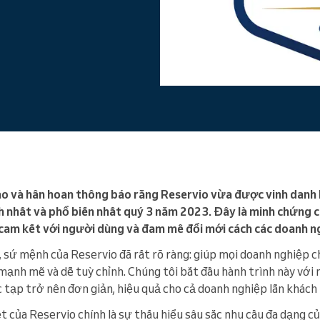
Enterprise
Bạn điều hành một tổ chức lớn
ào và hân hoan thông báo rằng Reservio vừa được vinh danh
nh nhất và phổ biến nhất quý 3 năm 2023. Đây là minh chứng
cam kết với người dùng và đam mê đổi mới cách các doanh ngh
 sứ mệnh của Reservio đã rất rõ ràng: giúp mọi doanh nghiệp c
 mạnh mẽ và dễ tuỳ chỉnh. Chúng tôi bắt đầu hành trình này vớ
c tạp trở nên đơn giản, hiệu quả cho cả doanh nghiệp lẫn khách
t của Reservio chính là sự thấu hiểu sâu sắc nhu cầu đa dạng c