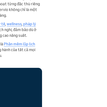
 hoạt từng đặc thù riêng
rvio không chỉ là một
àng.
y tế
,
wellness
,
pháp lý
ích nghi, đảm bảo dù ở
g cao năng suất.
 là
Phần mềm lập lịch
 hành của tất cả mọi
u.