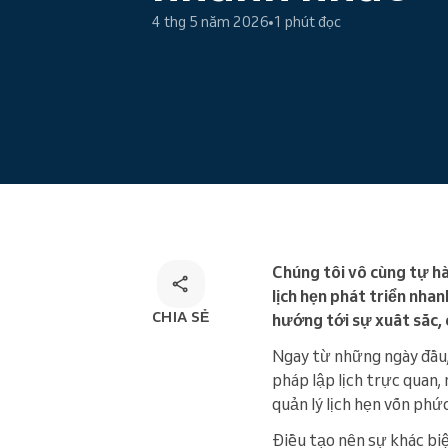
4 thg 5 năm 2026
1 phút đọc
Đặt lịch trực tuyến
Giải pháp đặt lịch đa kênh
Chúng tôi vô cùng tự h
lịch hẹn phát triển nha
CHIA SẺ
hướng tới sự xuất sắc, 
Ngay từ những ngày đầu,
pháp lập lịch trực quan,
quản lý lịch hẹn vốn phứ
Điều tạo nên sự khác biệ