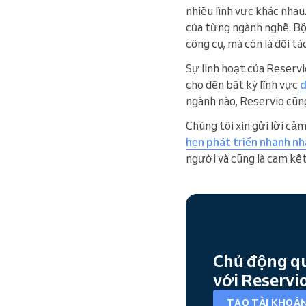
nhiều lĩnh vực khác nhau
của từng ngành nghề. B
công cụ, mà còn là đối t
Sự linh hoạt của Reservi
cho đến bất kỳ lĩnh vực
d
ngành nào, Reservio cũng
Chúng tôi xin gửi lời cả
hẹn phát triển nhanh nh
người và cũng là cam kết
Chủ động quả
với Reservi
TẠO TÀI KHOẢN