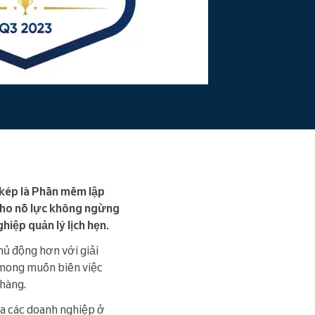
 kép là Phần mềm lập
 cho nỗ lực không ngừng
iệp quản lý lịch hẹn.
hủ động hơn với giải
i mong muốn biến việc
 hàng.
ủa các doanh nghiệp ở