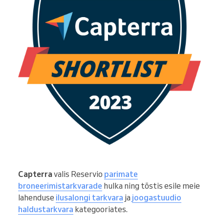
Capterra
valis Reservio
parimate
broneerimistarkvarade
hulka ning tõstis esile meie
lahenduse
ilusalongi tarkvara
ja
joogastuudio
haldustarkvara
kategooriates.