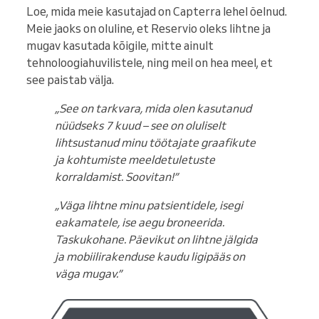
Loe, mida meie kasutajad on Capterra lehel öelnud.
Meie jaoks on oluline, et Reservio oleks lihtne ja
mugav kasutada kõigile, mitte ainult
tehnoloogiahuvilistele, ning meil on hea meel, et
see paistab välja.
„See on tarkvara, mida olen kasutanud
nüüdseks 7 kuud – see on oluliselt
lihtsustanud minu töötajate graafikute
ja kohtumiste meeldetuletuste
korraldamist. Soovitan!”
„Väga lihtne minu patsientidele, isegi
eakamatele, ise aegu broneerida.
Taskukohane. Päevikut on lihtne jälgida
ja mobiilirakenduse kaudu ligipääs on
väga mugav.”