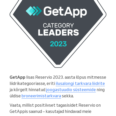
GetApp
lisas Reservio 2023. aasta lõpus mitmesse
liidrikategooriasse, eriti
ilusalongi tarkvara liidrite
ja kõrgelt hinnatud
joogastuudio süsteemide
ning
üldise
broneerimistarkvara
sekka.
Vaata, millist positiivset tagasisidet Reservio on
GetAppis saanud – kasutajad hindavad meie