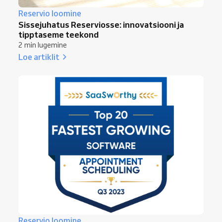
Reservio loomine
Sissejuhatus Reserviosse: innovatsiooni ja
tipptaseme teekond
2 min lugemine
Loe artiklit
Reservio loomine