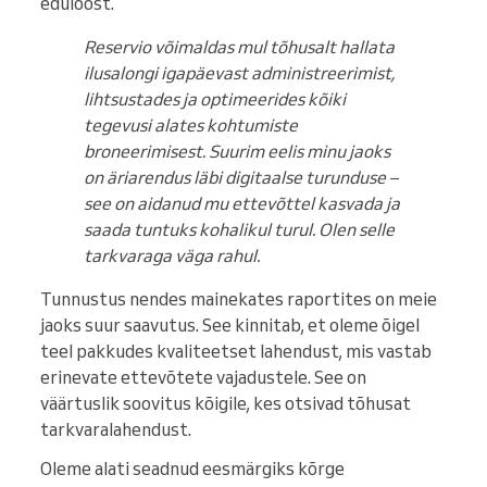
eduloost.
Reservio võimaldas mul tõhusalt hallata
ilusalongi igapäevast administreerimist,
lihtsustades ja optimeerides kõiki
tegevusi alates kohtumiste
broneerimisest. Suurim eelis minu jaoks
on äriarendus läbi digitaalse turunduse –
see on aidanud mu ettevõttel kasvada ja
saada tuntuks kohalikul turul. Olen selle
tarkvaraga väga rahul.
Tunnustus nendes mainekates raportites on meie
jaoks suur saavutus. See kinnitab, et oleme õigel
teel pakkudes kvaliteetset lahendust, mis vastab
erinevate ettevõtete vajadustele. See on
väärtuslik soovitus kõigile, kes otsivad tõhusat
tarkvaralahendust.
Oleme alati seadnud eesmärgiks kõrge