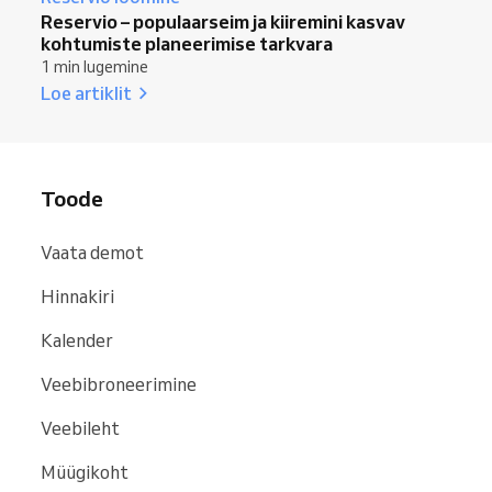
Reservio – populaarseim ja kiiremini kasvav
kohtumiste planeerimise tarkvara
1 min lugemine
Loe artiklit
Toode
Vaata demot
Hinnakiri
Kalender
Veebibroneerimine
Veebileht
Müügikoht