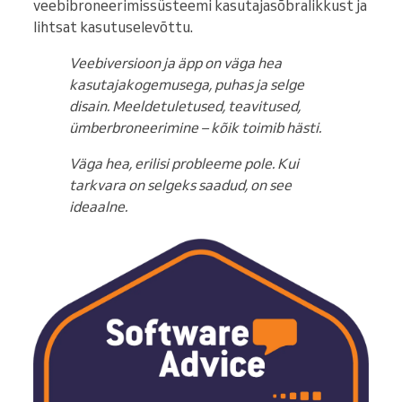
veebibroneerimissüsteemi kasutajasõbralikkust ja
lihtsat kasutuselevõttu.
Veebiversioon ja äpp on väga hea
kasutajakogemusega, puhas ja selge
disain. Meeldetuletused, teavitused,
ümberbroneerimine – kõik toimib hästi.
Väga hea, erilisi probleeme pole. Kui
tarkvara on selgeks saadud, on see
ideaalne.