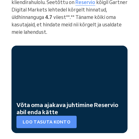
kliendirahulolu. Seetõttu on
Reservio
kõigil Gartner
Digital Markets lehtedel kõrgelt hinnatud,
üldhinnanguga
4.7
viiest**.** Täname kõiki oma
kasutajaid, et hindate meid nii kõrgelt ja usaldate
meie lahendust.
Võta oma ajakava juhtimine Reservio
abil enda kätte
LOO TASUTA KONTO