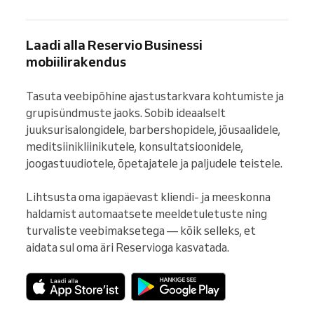
Laadi alla Reservio Businessi
mobiilirakendus
Tasuta veebipõhine ajastustarkvara kohtumiste ja 
grupisündmuste jaoks. Sobib ideaalselt 
juuksurisalongidele, barbershopidele, jõusaalidele, 
meditsiinikliinikutele, konsultatsioonidele, 
joogastuudiotele, õpetajatele ja paljudele teistele.

Lihtsusta oma igapäevast kliendi- ja meeskonna 
haldamist automaatsete meeldetuletuste ning 
turvaliste veebimaksetega — kõik selleks, et 
aidata sul oma äri Reservioga kasvatada.