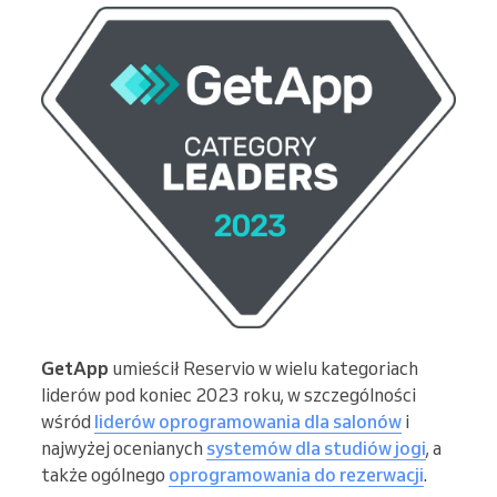
GetApp
umieścił Reservio w wielu kategoriach
liderów pod koniec 2023 roku, w szczególności
wśród
liderów oprogramowania dla salonów
i
najwyżej ocenianych
systemów dla studiów jogi
, a
także ogólnego
oprogramowania do rezerwacji
.