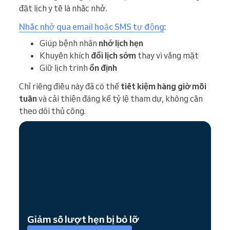
đặt lịch y tế là nhắc nhở.
Nhắc nhở qua email hoặc SMS tự động
:
Giúp bệnh nhân
nhớ lịch hẹn
Khuyến khích
đổi lịch sớm
thay vì vắng mặt
Giữ lịch trình
ổn định
Chỉ riêng điều này đã có thể
tiết kiệm hàng giờ mỗi
tuần
và cải thiện đáng kể tỷ lệ tham dự, không cần
theo dõi thủ công.
Giảm số lượt hẹn bị bỏ lỡ