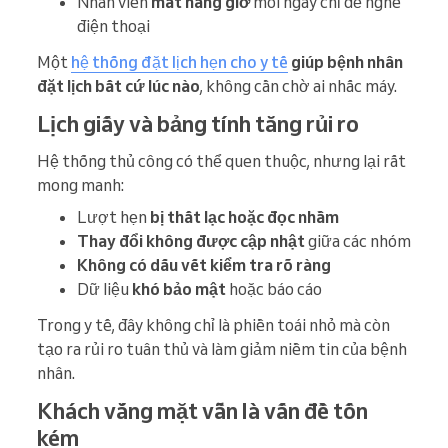
Nhân viên
mất hàng giờ
mỗi ngày chỉ để nghe
điện thoại
Một
hệ thống đặt lịch hẹn cho y tế
giúp bệnh nhân
đặt lịch bất cứ lúc nào
, không cần chờ ai nhấc máy.
Lịch giấy và bảng tính tăng rủi ro
Hệ thống thủ công có thể quen thuộc, nhưng lại rất
mong manh:
Lượt hẹn
bị thất lạc hoặc đọc nhầm
Thay đổi không được cập nhật
giữa các nhóm
Không có dấu vết kiểm tra rõ ràng
Dữ liệu
khó bảo mật
hoặc báo cáo
Trong y tế, đây không chỉ là phiền toái nhỏ mà còn
tạo ra rủi ro tuân thủ và làm giảm niềm tin của bệnh
nhân.
Khách vắng mặt vẫn là vấn đề tốn
kém