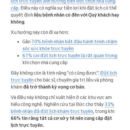
lịch trực tuyến ảnh hưởng đến việc chọn nhà cung
cấp
. Điều này có nghĩa sự tiện lợi khi đặt lịch có thể
quyết định
liệu bệnh nhân có đến với Quý khách hay
không
.
Xu hướng này còn đi xa hơn:
Gần
70% bệnh nhân bắt đầu hành trình chăm
sóc sức khỏe trực tuyến
61% coi đặt lịch trực tuyến là rất quan trọng
khi chọn nhà cung cấp
Đây không còn là tính năng "có cũng được".
Đặt lịch
trực tuyến
cho bác sĩ, chuyên gia trị liệu và phòng
khám
đã trở thành kỳ vọng cơ bản
.
Và điều này không chỉ xuất hiện ở các khu vực am
hiểu công nghệ. Nghiên cứu tại Đức cho thấy
33%
bệnh nhân đã đặt lịch khám trực tuyến
, trong khi
66% tin rằng tất cả cơ sở y tế nên cung cấp đặt
lịch trực tuyến.