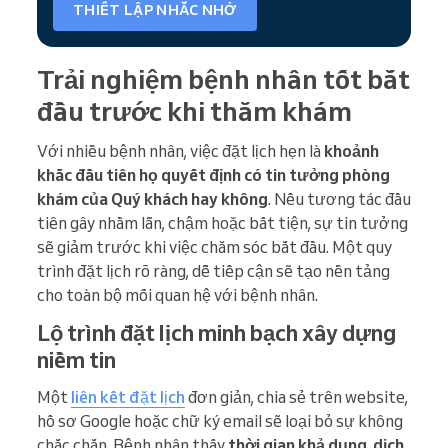
THIẾT LẬP NHẮC NHỞ
Trải nghiệm bệnh nhân tốt bắt
đầu trước khi thăm khám
Với nhiều bệnh nhân, việc đặt lịch hẹn là
khoảnh
khắc đầu tiên họ quyết định có tin tưởng phòng
khám của Quý khách hay không
. Nếu tương tác đầu
tiên gây nhầm lẫn, chậm hoặc bất tiện, sự tin tưởng
sẽ giảm trước khi việc chăm sóc bắt đầu. Một quy
trình đặt lịch rõ ràng, dễ tiếp cận sẽ tạo nền tảng
cho toàn bộ mối quan hệ với bệnh nhân.
Lộ trình đặt lịch minh bạch xây dựng
niềm tin
Một
liên kết đặt lịch
đơn giản, chia sẻ trên website,
hồ sơ Google hoặc chữ ký email sẽ loại bỏ sự không
chắc chắn. Bệnh nhân thấy
thời gian khả dụng
,
dịch