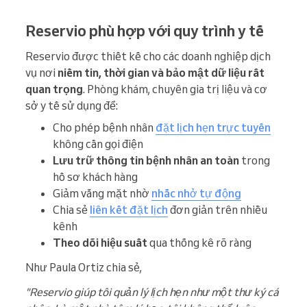
Reservio phù hợp với quy trình y tế
Reservio được thiết kế cho các doanh nghiệp dịch
vụ nơi
niềm tin, thời gian và bảo mật dữ liệu rất
quan trọng
. Phòng khám, chuyên gia trị liệu và cơ
sở y tế sử dụng để:
Cho phép bệnh nhân
đặt lịch hẹn trực tuyến
không cần gọi điện
Lưu trữ thông tin bệnh nhân an toàn
trong
hồ sơ khách hàng
Giảm vắng mặt nhờ
nhắc nhở tự động
Chia sẻ
liên kết đặt lịch
đơn giản trên nhiều
kênh
Theo dõi hiệu suất
qua thống kê rõ ràng
Như Paula Ortiz chia sẻ,
"Reservio giúp tôi quản lý lịch hẹn như một thư ký cá