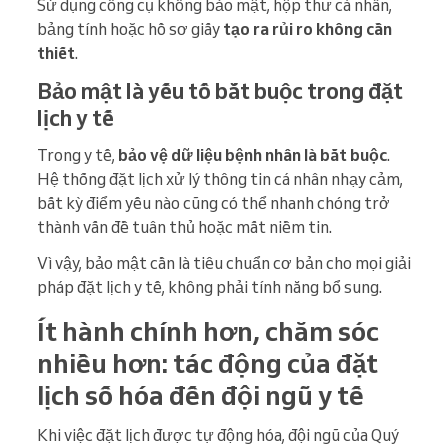
Sử dụng công cụ không bảo mật, hộp thư cá nhân,
bảng tính hoặc hồ sơ giấy
tạo ra rủi ro không cần
thiết
.
Bảo mật là yếu tố bắt buộc trong đặt
lịch y tế
Trong y tế,
bảo vệ dữ liệu bệnh nhân là bắt buộc
.
Hệ thống đặt lịch xử lý thông tin cá nhân nhạy cảm,
bất kỳ điểm yếu nào cũng có thể nhanh chóng trở
thành vấn đề tuân thủ hoặc mất niềm tin.
Vì vậy, bảo mật cần là tiêu chuẩn cơ bản cho mọi giải
pháp đặt lịch y tế, không phải tính năng bổ sung.
Ít hành chính hơn, chăm sóc
nhiều hơn: tác động của đặt
lịch số hóa đến đội ngũ y tế
Khi việc đặt lịch được tự động hóa, đội ngũ của Quý