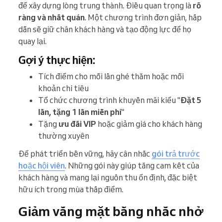
để xây dựng lòng trung thành. Điều quan trọng là
rõ
ràng và nhất quán
. Một chương trình đơn giản, hấp
dẫn sẽ giữ chân khách hàng và tạo động lực để họ
quay lại.
Gợi ý thực hiện:
Tích điểm cho mỗi lần ghé thăm hoặc mỗi
khoản chi tiêu
Tổ chức chương trình khuyến mãi kiểu "
Đặt 5
lần, tặng 1 lần miễn phí
"
Tặng
ưu đãi VIP
hoặc giảm giá cho khách hàng
thường xuyên
Để phát triển bền vững, hãy cân nhắc
gói trả trước
hoặc hội viên
. Những gói này giúp tăng cam kết của
khách hàng và mang lại nguồn thu ổn định, đặc biệt
hữu ích trong mùa thấp điểm.
Giảm vắng mặt bằng nhắc nhở