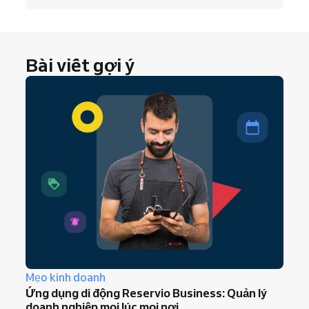
Bài viết gợi ý
Mẹo kinh doanh
Ứng dụng di động Reservio Business: Quản lý
doanh nghiệp mọi lúc mọi nơi