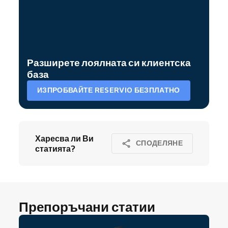
Разширете лоялната си клиентска
база
ИЗПРОБВАЙТЕ RESERVIO БЕЗПЛАТНО
Харесва ли Ви
СПОДЕЛЯНЕ
статията?
Препоръчани статии