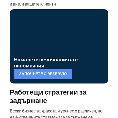
и вие, и вашите клиенти.
Намалете неявяванията с
напомняния
ЗАПОЧНЕТЕ С RESERVIO
Работещи стратегии за
задържане
Всеки бизнес за красота и уелнес е различен, но
най-успешните стратегии за задържане се