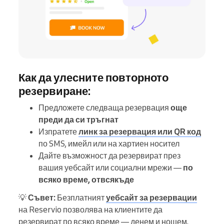
Как да улесните повторното
резервиране:
Предложете следваща резервация
още
преди да си тръгнат
Изпратете
линк за резервация или QR код
по SMS, имейл или на хартиен носител
Дайте възможност да резервират през
вашия уебсайт или социални мрежи —
по
всяко време, отвсякъде
💡
Съвет:
Безплатният
уебсайт за резервации
на Reservio позволява на клиентите да
резервират по всяко време — денем и нощем.