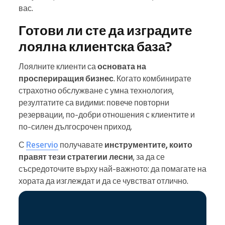
вас.
Готови ли сте да изградите
лоялна клиентска база?
Лоялните клиенти са
основата на
проспериращия бизнес
. Когато комбинирате
страхотно обслужване с умна технология,
резултатите са видими: повече повторни
резервации, по-добри отношения с клиентите и
по-силен дългосрочен приход.
С
Reservio
получавате
инструментите, които
правят тези стратегии лесни
, за да се
съсредоточите върху най-важното: да помагате на
хората да изглеждат и да се чувстват отлично.