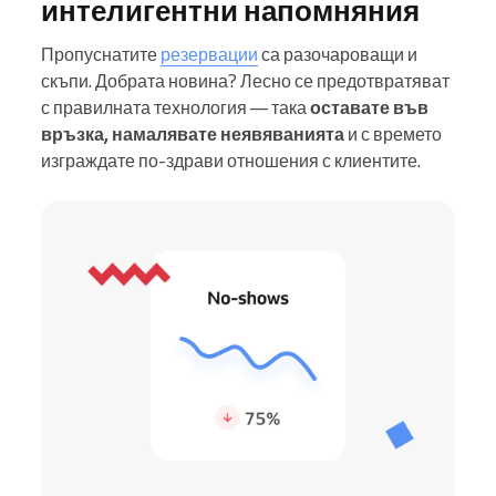
интелигентни напомняния
Пропуснатите
резервации
са разочароващи и
скъпи. Добрата новина? Лесно се предотвратяват
с правилната технология — така
оставате във
връзка, намалявате неявяванията
и с времето
изграждате по-здрави отношения с клиентите.