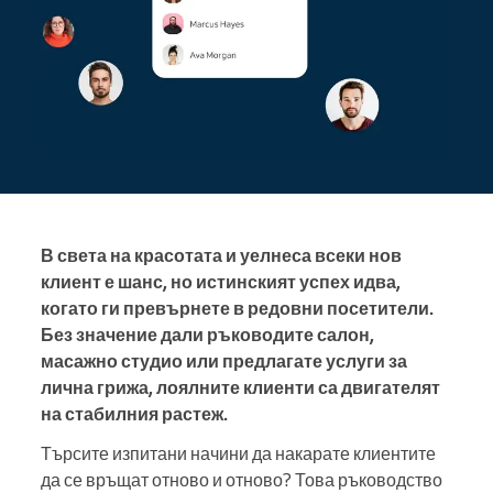
В света на красотата и уелнеса всеки нов
клиент е шанс, но истинският успех идва,
когато ги превърнете в редовни посетители.
Без значение дали ръководите салон,
масажно студио или предлагате услуги за
лична грижа, лоялните клиенти са двигателят
на стабилния растеж.
Търсите изпитани начини да накарате клиентите
да се връщат отново и отново? Това ръководство