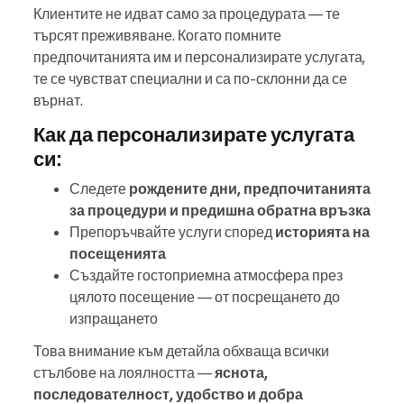
Клиентите не идват само за процедурата — те
търсят преживяване. Когато помните
предпочитанията им и персонализирате услугата,
те се чувстват специални и са по-склонни да се
върнат.
Как да персонализирате услугата
си:
Следете
рождените дни, предпочитанията
за процедури и предишна обратна връзка
Препоръчвайте услуги според
историята на
посещенията
Създайте гостоприемна атмосфера през
цялото посещение — от посрещането до
изпращането
Това внимание към детайла обхваща всички
стълбове на лоялността —
яснота,
последователност, удобство и добра