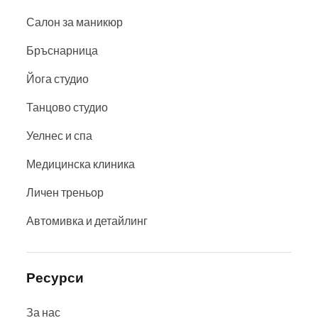
Салон за маникюр
Бръснарница
Йога студио
Танцово студио
Уелнес и спа
Медицинска клиника
Личен треньор
Автомивка и детайлинг
Ресурси
За нас