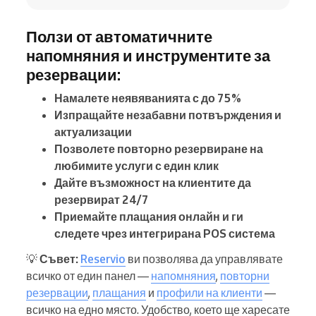
Ползи от автоматичните
напомняния и инструментите за
резервации:
Намалете неявяванията с до 75%
Изпращайте незабавни потвърждения и
актуализации
Позволете повторно резервиране на
любимите услуги с един клик
Дайте възможност на клиентите да
резервират 24/7
Приемайте плащания онлайн и ги
следете чрез интегрирана POS система
💡
Съвет:
Reservio
ви позволява да управлявате
всичко от един панел —
напомняния
,
повторни
резервации
,
плащания
и
профили на клиенти
—
всичко на едно място. Удобство, което ще харесате