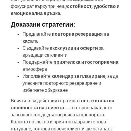
фокусират върху три неща:
стойност, удобство и
емоционална връзка
.
Доказани стратегии:
Предлагайте
повторна резервация на
касата
Създавайте
ексклузивни оферти
за
връщащи се клиенти
Поддържайте
приятелска и гостоприемна
атмосфера
Използвайте
календар за планиране
, за да
улесните повторното резервиране и
избегнете объркване
Всички тези действия отразяват
петте етапа на
лоялността на клиента
— от първоначалното
запознанство до дългосрочната препоръка.
Колкото по-лесно и приятно направите това
пътуване, толкова повече клиенти ще останат с