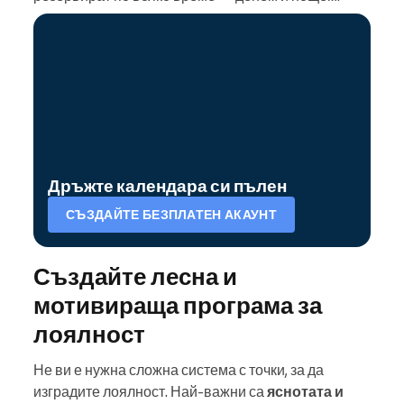
Дръжте календара си пълен
СЪЗДАЙТЕ БЕЗПЛАТЕН АКАУНТ
Създайте лесна и
мотивираща програма за
лоялност
Не ви е нужна сложна система с точки, за да
изградите лоялност. Най-важни са
яснотата и