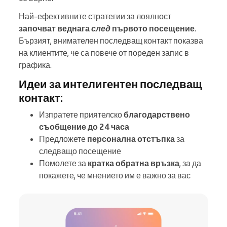
Най-ефективните стратегии за лоялност
започват веднага
след
първото посещение
.
Бързият, внимателен последващ контакт показва
на клиентите, че са повече от пореден запис в
графика.
Идеи за интелигентен последващ
контакт:
Изпратете приятелско
благодарствено
съобщение до 24 часа
Предложете
персонална отстъпка
за
следващо посещение
Помолете за
кратка обратна връзка
, за да
покажете, че мнението им е важно за вас