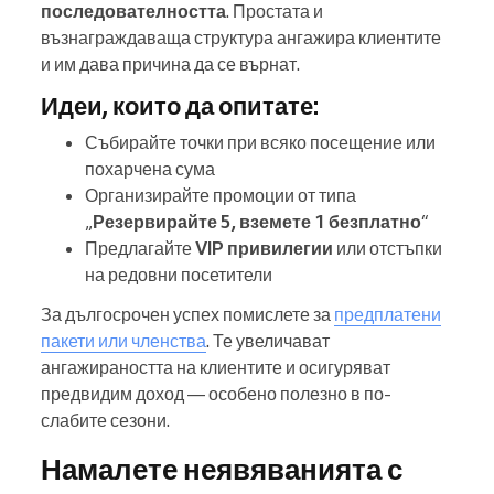
последователността
. Простата и
възнаграждаваща структура ангажира клиентите
и им дава причина да се върнат.
Идеи, които да опитате:
Събирайте точки при всяко посещение или
похарчена сума
Организирайте промоции от типа
„
Резервирайте 5, вземете 1 безплатно
“
Предлагайте
VIP привилегии
или отстъпки
на редовни посетители
За дългосрочен успех помислете за
предплатени
пакети или членства
. Те увеличават
ангажираността на клиентите и осигуряват
предвидим доход — особено полезно в по-
слабите сезони.
Намалете неявяванията с