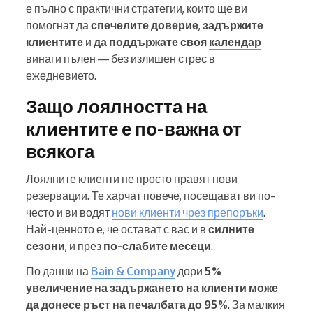
е пълно с практични стратегии, които ще ви
помогнат да
спечелите доверие
,
задържите
клиентите
и
да поддържате своя
календар
винаги пълен — без излишен стрес в
ежедневието.
Защо лоялността на
клиентите е по-важна от
всякога
Лоялните клиенти не просто правят нови
резервации. Те харчат повече, посещават ви по-
често и ви водят
нови клиенти чрез препоръки
.
Най-ценното е, че остават с вас и в
силните
сезони
, и през
по-слабите месеци
.
По данни на
Bain & Company
дори
5%
увеличение на задържането на клиенти може
да донесе ръст на печалбата до 95%
. За малкия