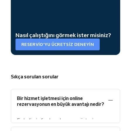
Nasıl çalıştığını görmek ister misiniz?
RESERVIO'YU ÜCRETSIZ DENEYIN
Sıkça sorulan sorular
Bir hizmet işletmesi için online
rezervasyonun en büyük avantajı nedir?
En belirgin fayda, gelmeyen müşteri
oranındaki düşüştür.
Frontiers in Digital