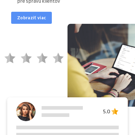
pre správu klientov
Zobraziť viac
5.0