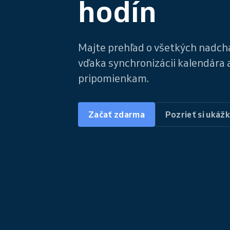
hodín
Majte prehľad o všetkých nadch
vďaka synchronizácii kalendára
pripomienkam.
Začať zdarma
Pozrieť si ukáž