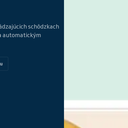
ádzajúcich schôdzkach
 a automatickým
ku