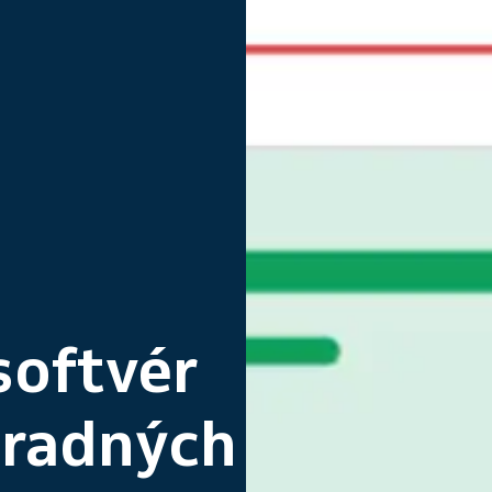
softvér
úradných