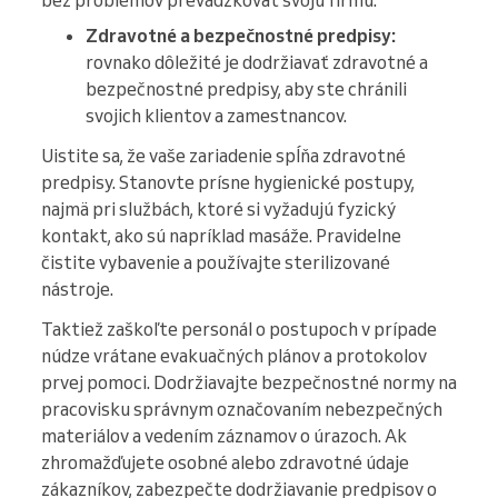
bez problémov prevádzkovať svoju firmu.
Zdravotné a bezpečnostné predpisy:
rovnako dôležité je dodržiavať zdravotné a
bezpečnostné predpisy, aby ste chránili
svojich klientov a zamestnancov.
Uistite sa, že vaše zariadenie spĺňa zdravotné
predpisy. Stanovte prísne hygienické postupy,
najmä pri službách, ktoré si vyžadujú fyzický
kontakt, ako sú napríklad masáže. Pravidelne
čistite vybavenie a používajte sterilizované
nástroje.
Taktiež zaškoľte personál o postupoch v prípade
núdze vrátane evakuačných plánov a protokolov
prvej pomoci. Dodržiavajte bezpečnostné normy na
pracovisku správnym označovaním nebezpečných
materiálov a vedením záznamov o úrazoch. Ak
zhromažďujete osobné alebo zdravotné údaje
zákazníkov, zabezpečte dodržiavanie predpisov o