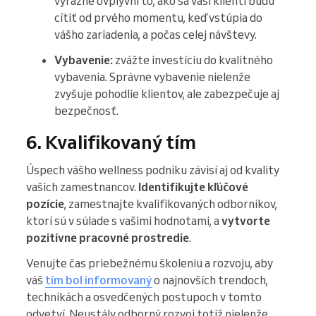
výrazne ovplyvní to, ako sa vaši klienti budú
cítiť od prvého momentu, keď vstúpia do
vášho zariadenia, a počas celej návštevy.
Vybavenie:
zvážte investíciu do kvalitného
vybavenia. Správne vybavenie nielenže
zvyšuje pohodlie klientov, ale zabezpečuje aj
bezpečnosť.
6. Kvalifikovaný tím
Úspech vášho wellness podniku závisí aj od kvality
vašich zamestnancov.
Identifikujte kľúčové
pozície
, zamestnajte kvalifikovaných odborníkov,
ktorí sú v súlade s vašimi hodnotami, a
vytvorte
pozitívne pracovné prostredie
.
Venujte čas priebežnému školeniu a rozvoju, aby
váš
tím bol informovaný
o najnovších trendoch,
technikách a osvedčených postupoch v tomto
odvetví. Neustály odborný rozvoj totiž nielenže