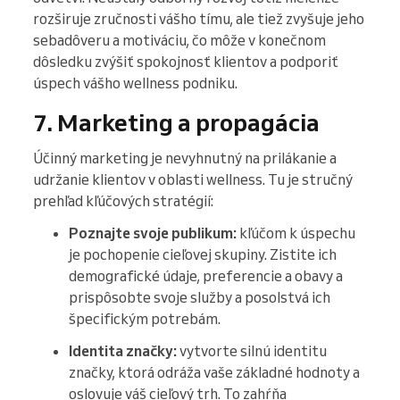
rozširuje zručnosti vášho tímu, ale tiež zvyšuje jeho
sebadôveru a motiváciu, čo môže v konečnom
dôsledku zvýšiť spokojnosť klientov a podporiť
úspech vášho wellness podniku.
7. Marketing a propagácia
Účinný marketing je nevyhnutný na prilákanie a
udržanie klientov v oblasti wellness. Tu je stručný
prehľad kľúčových stratégií:
Poznajte svoje publikum:
kľúčom k úspechu
je pochopenie cieľovej skupiny. Zistite ich
demografické údaje, preferencie a obavy a
prispôsobte svoje služby a posolstvá ich
špecifickým potrebám.
Identita značky:
vytvorte silnú identitu
značky, ktorá odráža vaše základné hodnoty a
oslovuje váš cieľový trh. To zahŕňa