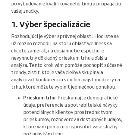
po vybudovanie kvalifikovaného tímu a propagáciu
vašej značky.
1. Výber špecializácie
Rozhodujúci je výber správnej oblasti. Hoci ste sa
už možno rozhodli, na ktorú oblasť wellness sa
chcete zamerať, na dosiahnutie úspechu je
nevyhnutný dôkladný prieskum trhu a ďalšia
analýza. Tento krok vám pomôže pochopiť súčasné
trendy, zistiť, kto je vaša cieľová skupina, a
analyzovať konkurenciu s cieľom nájsť medzery na
trhu, ktoré môžete vyplniť jedinečnou ponukou.
Prieskum trhu:
Preskúmajte demografické
údaje, preferencie a spotrebiteľské návyky
potenciálnych klientov prostredníctvom
prieskumov, rozhovorov a dostupných údajov,
ktoré vám pomôžu prispôsobiť vaše služby
požiadavkám trhu.