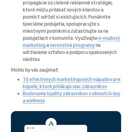
propagácie sú cielené reklamné stratégie,
ktoré môžu prilákať nových klientov a
pomôcť udržať si existujúcich. Ponúknite
špeciálne podujatia, spolupracujte s
miestnymi podnikmi a zúčastňujte sa na
podujatiach v komunite. Využívajte
e-mailový
marketing
a
vernostné programy
na
udržiavanie vzťahov a podporu opakovaných
návštev.
Mohlo by vás zaujímať:
10 efektívnych marketingových nápadov pre
kúpele, ktoré prilákajú viac zákazníkov
Budovanie lojality zákazníkov v oblasti krásy
a wellness