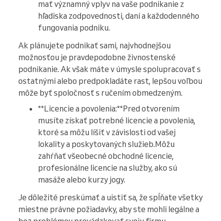
mať významný vplyv na vaše podnikanie z
hľadiska zodpovednosti, daní a každodenného
fungovania podniku.
Ak plánujete podnikať sami, najvhodnejšou
možnosťou je pravdepodobne živnostenské
podnikanie. Ak však máte v úmysle spolupracovať s
ostatnými alebo predpokladáte rast, lepšou voľbou
môže byť spoločnosť s ručením obmedzeným.
**Licencie a povolenia:**Pred otvorením
musíte získať potrebné licencie a povolenia,
ktoré sa môžu líšiť v závislosti od vašej
lokality a poskytovaných služieb.Môžu
zahŕňať všeobecné obchodné licencie,
profesionálne licencie na služby, ako sú
masáže alebo kurzy jogy.
Je dôležité preskúmať a uistiť sa, že spĺňate všetky
miestne právne požiadavky, aby ste mohli legálne a