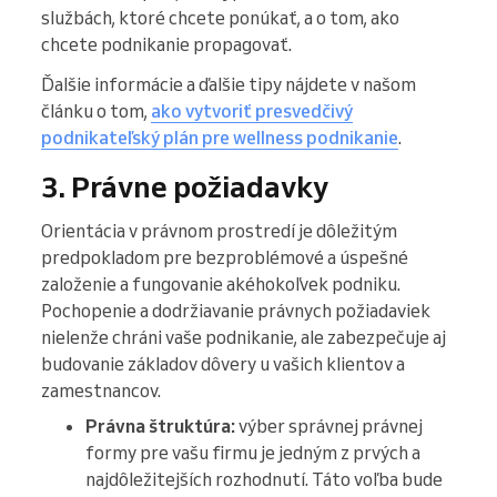
službách, ktoré chcete ponúkať, a o tom, ako
chcete podnikanie propagovať.
Ďalšie informácie a ďalšie tipy nájdete v našom
článku o tom,
ako vytvoriť presvedčivý
podnikateľský plán pre wellness podnikanie
.
3. Právne požiadavky
Orientácia v právnom prostredí je dôležitým
predpokladom pre bezproblémové a úspešné
založenie a fungovanie akéhokoľvek podniku.
Pochopenie a dodržiavanie právnych požiadaviek
nielenže chráni vaše podnikanie, ale zabezpečuje aj
budovanie základov dôvery u vašich klientov a
zamestnancov.
Právna štruktúra:
výber správnej právnej
formy pre vašu firmu je jedným z prvých a
najdôležitejších rozhodnutí. Táto voľba bude