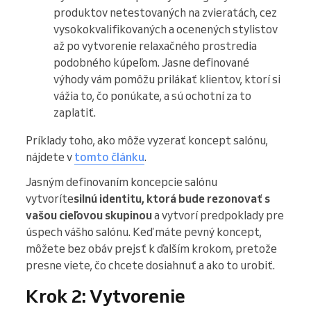
produktov netestovaných na zvieratách, cez
vysokokvalifikovaných a ocenených stylistov
až po vytvorenie relaxačného prostredia
podobného kúpeľom. Jasne definované
výhody vám pomôžu prilákať klientov, ktorí si
vážia to, čo ponúkate, a sú ochotní za to
zaplatiť.
Príklady toho, ako môže vyzerať koncept salónu,
nájdete v
tomto článku
.
Jasným definovaním koncepcie salónu
vytvoríte
silnú identitu, ktorá bude rezonovať s
vašou cieľovou skupinou
a vytvorí predpoklady pre
úspech vášho salónu. Keď máte pevný koncept,
môžete bez obáv prejsť k ďalším krokom, pretože
presne viete, čo chcete dosiahnuť a ako to urobiť.
Krok 2: Vytvorenie