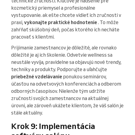
technické zručnosti. Kľúčové je nadšenie pre
kozmetický priemysel a profesionálne
vystupovanie. ak ešte chcete vidieť ich zručnosti v
praxi,
vykonajte praktické hodnotenie
. To môže
zahŕňať skúšobný deň, počas ktorého ich necháte
pracovať s klientmi.
Prijímanie zamestnancov je dôležité, ale rovnako
dôležité je aj ich školenie. Odvetvie wellness sa
neustále vyvíja, pravidelne sa objavujú nové trendy,
techniky a produkty. Podporujte a uľahčujte
priebežné vzdelávanie
ponukou seminárov,
účasťou na odvetvových konferenciách a odberom
odborných časopisov. Nielenže tým udržíte
zručnosti svojich zamestnancov na aktuálnej
úrovni, ale zároveň ukážete klientom, že váš salón je
stále aktuálny.
Krok 9: Implementácia