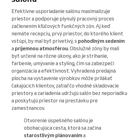
Efektívne usporiadanie salónu maximalizuje
priestor a podporuje plynulý pracovný proces
začlenením kľúčových funkčných zón. Aj keď
nemáte recepciu, prvý priestor, do ktorého klient
vstúpi, by mal byť prívetivý, s
pohodlným sedením
a
príjemnou atmosférou
. Obslužné zóny by mali
byť určené na rôzne úkony, ako je strihanie,
farbenie, umývanie a styling, čím sa zabezpečí
organizácia a efektívnosť. Vyhradená predajná
plocha na vystavenie výrobkov môže prilákať
čakajúcich klientov, zatiaľ čo vhodné skladovacie
priestory a zariadenia udržujú salón bez neporiadku
a poskytujú priestor na prestávku pre
zamestnancov.
Otvorenie úspešného salónu je
obohacujúca cesta, ktorá sa začína
starostlivým plánovaním
a