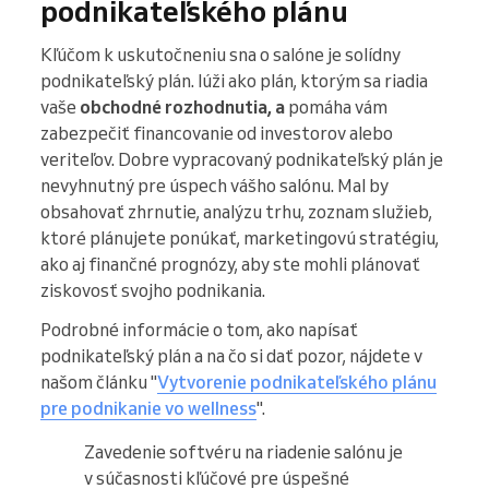
podnikateľského plánu
Kľúčom k uskutočneniu sna o salóne je solídny
podnikateľský plán. lúži ako plán, ktorým sa riadia
vaše
obchodné rozhodnutia, a
pomáha vám
zabezpečiť financovanie od investorov alebo
veriteľov. Dobre vypracovaný podnikateľský plán je
nevyhnutný pre úspech vášho salónu. Mal by
obsahovať zhrnutie, analýzu trhu, zoznam služieb,
ktoré plánujete ponúkať, marketingovú stratégiu,
ako aj finančné prognózy, aby ste mohli plánovať
ziskovosť svojho podnikania.
Podrobné informácie o tom, ako napísať
podnikateľský plán a na čo si dať pozor, nájdete v
našom článku "
Vytvorenie podnikateľského plánu
pre podnikanie vo wellness
".
Zavedenie softvéru na riadenie salónu je
v súčasnosti kľúčové pre úspešné