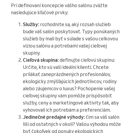
Pri definovaní koncepcie vášho salónu zvážte
nasledujúce kľúčové prvky:
Služby:
rozhodnite sa, aký rozsah služieb
bude váš salón poskytovať. Typy ponúkaných
služieb by mali byť v súlade s vašou celkovou
víziou salónu a potrebami vašej cieľovej
skupiny.
Cieľová skupina:
definujte cieľovú skupinu:
Určite, kto sú vaši ideálni klienti. Chcete
prilákať zaneprázdnených profesionálov,
ekologicky zmýšľajúcich jednotlivcov, rodiny
alebo záujemcov o luxus? Pochopenie vašej
cieľovej skupiny vám pomôže prispôsobiť
služby, ceny a marketingové aktivity tak, aby
vyhovovali ich potrebám a preferenciám.
Jedinečné predajné výhody:
čím sa váš salón
líši od ostatných v okolí? Vašou výhodou môže
byť čokoľvek od ponuky ekologických