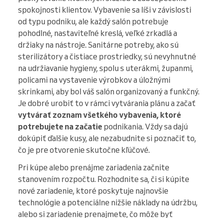
spokojnosti klientov. Vybavenie sa líši v závislosti
od typu podniku, ale každý salón potrebuje
pohodlné, nastaviteľné kreslá, veľké zrkadlá a
držiaky na nástroje. Sanitárne potreby, ako sú
sterilizátory a čistiace prostriedky, sú nevyhnutné
na udržiavanie hygieny, spolu s uterákmi, županmi,
policami na vystavenie výrobkov a úložnými
skrinkami, aby bol váš salón organizovaný a funkčný.
Je dobré urobiť to v rámci vytvárania plánu a začať
vytvárať zoznam všetkého vybavenia, ktoré
potrebujete na začatie
podnikania. Vždy sa dajú
dokúpiť ďalšie kusy, ale nezabudnite si poznačiť to,
čo je pre otvorenie skutočne kľúčové.
Pri kúpe alebo prenájme zariadenia začnite
stanovením rozpočtu. Rozhodnite sa, či si kúpite
nové zariadenie, ktoré poskytuje najnovšie
technológie a potenciálne nižšie náklady na údržbu,
alebo si zariadenie prenajmete, čo môže byť