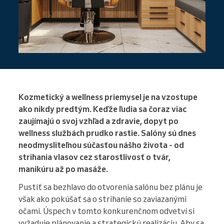
Kozmetický a wellness priemysel je na vzostupe
ako nikdy predtým. Keďže ľudia sa čoraz viac
zaujímajú o svoj vzhľad a zdravie, dopyt po
wellness službách prudko rastie. Salóny sú dnes
neodmysliteľnou súčasťou nášho života - od
strihania vlasov cez starostlivosť o tvár,
manikúru až po masáže.
Pustiť sa bezhlavo do otvorenia salónu bez plánu je
však ako pokúšať sa o strihanie so zaviazanými
očami. Úspech v tomto konkurenčnom odvetví si
vyžaduje plánovanie a strategickú realizáciu. Aby sa