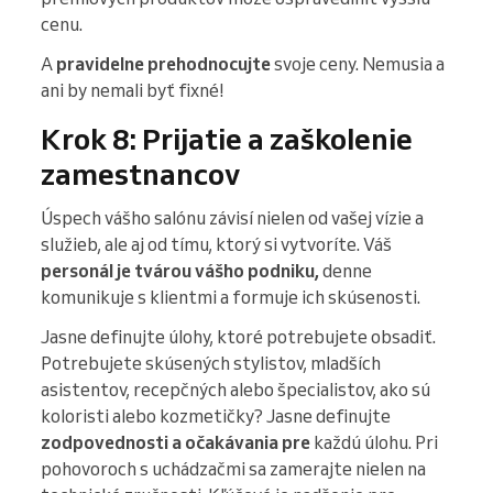
cenu.
A
pravidelne prehodnocujte
svoje ceny. Nemusia a
ani by nemali byť fixné!
Krok 8: Prijatie a zaškolenie
zamestnancov
Úspech vášho salónu závisí nielen od vašej vízie a
služieb, ale aj od tímu, ktorý si vytvoríte. Váš
personál je tvárou vášho podniku,
denne
komunikuje s klientmi a formuje ich skúsenosti.
Jasne definujte úlohy, ktoré potrebujete obsadiť.
Potrebujete skúsených stylistov, mladších
asistentov, recepčných alebo špecialistov, ako sú
koloristi alebo kozmetičky? Jasne definujte
zodpovednosti a očakávania pre
každú úlohu. Pri
pohovoroch s uchádzačmi sa zamerajte nielen na