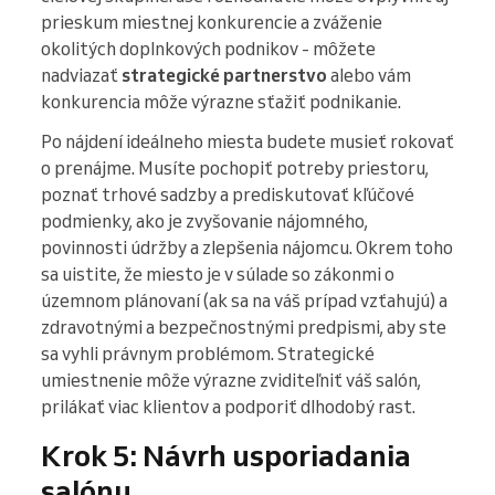
prieskum miestnej konkurencie a zváženie
okolitých doplnkových podnikov - môžete
nadviazať
strategické partnerstvo
alebo vám
konkurencia môže výrazne sťažiť podnikanie.
Po nájdení ideálneho miesta budete musieť rokovať
o prenájme. Musíte pochopiť potreby priestoru,
poznať trhové sadzby a prediskutovať kľúčové
podmienky, ako je zvyšovanie nájomného,
povinnosti údržby a zlepšenia nájomcu. Okrem toho
sa uistite, že miesto je v súlade so zákonmi o
územnom plánovaní (ak sa na váš prípad vzťahujú) a
zdravotnými a bezpečnostnými predpismi, aby ste
sa vyhli právnym problémom. Strategické
umiestnenie môže výrazne zviditeľniť váš salón,
prilákať viac klientov a podporiť dlhodobý rast.
Krok 5: Návrh usporiadania
salónu