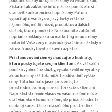
podobné služby účtujú iné salóny vo vašom okolí.
Získate tak základné informácie a pomôžete si
stanoviť konkurencieschopné ceny. Potom
vypočítajte všetky svoje výdavky vrátane
nájomného, médií, miezd, produktov a ďalších
služieb, ktoré ponúkate. Nezabudnite zohľadniť
nepriame náklady, ako sú marketing a spotrebný
materiál. Vaše ceny musia pokrývať tieto náklady a
zároveň poskytovať ziskové rozpätie.
Pri stanovovaní cien vychádzajte z hodnoty,
ktorú poskytujete svojim klientom
. Ak váš salón
ponúka výnimočné služby, vysokokvalitné výrobky
alebo luxusný zážitok, môžete odôvodniť vyššie
ceny. Túto hodnotu jasne prezentujte
prostredníctvom opisov a interakcie s klientmi.
Napríklad strihanie vlasov vo vašom salóne môže
stáť viac ako v lacnom salóne, ale pridaná hodnota
osobnej konzultácie, relaxačného prostredia a
prémiových produktov môže ospravedlniť vyššiu