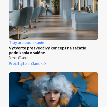
potreby na personál, spolupráca s
dodávateľmi.
Finančnú projekciu
: Počiatočné náklady,
očakávané príjmy, analýzu bodu zvratu.
Technológie a nástroje
: Rezervačný
systém, POS a softvér na jednoduchú
správu salónu.
Tipy pre podnikanie
Prehľadný a realistický plán vám pomôže
Vytvorte presvedčivý koncept na začatie
získať financie, stanoviť reálne ciele a
podnikania v salóne
efektívne rozbehnúť salón.
3 min čítania
Prečítajte si článok