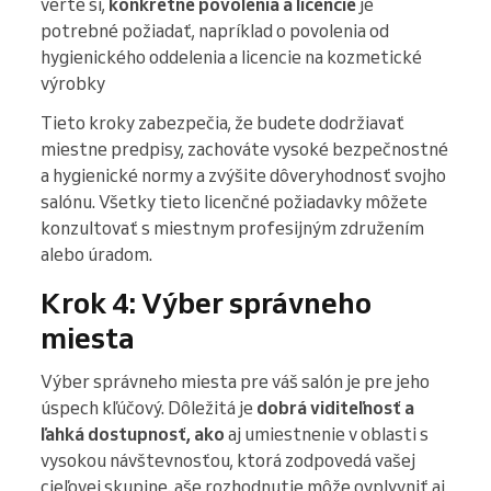
verte si,
konkrétne povolenia a licencie
je
potrebné požiadať, napríklad o povolenia od
hygienického oddelenia a licencie na kozmetické
výrobky
Tieto kroky zabezpečia, že budete dodržiavať
miestne predpisy, zachováte vysoké bezpečnostné
a hygienické normy a zvýšite dôveryhodnosť svojho
salónu. Všetky tieto licenčné požiadavky môžete
konzultovať s miestnym profesijným združením
alebo úradom.
Krok 4: Výber správneho
miesta
Výber správneho miesta pre váš salón je pre jeho
úspech kľúčový. Dôležitá je
dobrá viditeľnosť a
ľahká dostupnosť, ako
aj umiestnenie v oblasti s
vysokou návštevnosťou, ktorá zodpovedá vašej
cieľovej skupine. aše rozhodnutie môže ovplyvniť aj