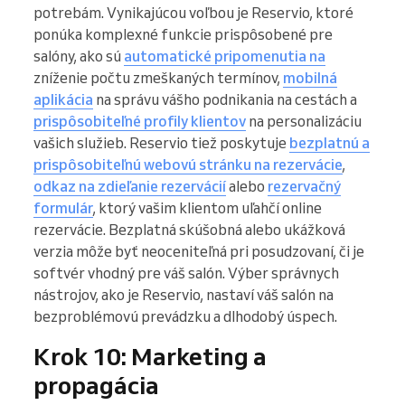
potrebám. Vynikajúcou voľbou je Reservio, ktoré
ponúka komplexné funkcie prispôsobené pre
salóny, ako sú
automatické pripomenutia na
zníženie počtu zmeškaných termínov,
mobilná
aplikácia
na správu vášho podnikania na cestách a
prispôsobiteľné profily klientov
na personalizáciu
vašich služieb. Reservio tiež poskytuje
bezplatnú a
prispôsobiteľnú webovú stránku na rezervácie
,
odkaz na zdieľanie rezervácií
alebo
rezervačný
formulár
, ktorý vašim klientom uľahčí online
rezervácie. Bezplatná skúšobná alebo ukážková
verzia môže byť neoceniteľná pri posudzovaní, či je
softvér vhodný pre váš salón. Výber správnych
nástrojov, ako je Reservio, nastaví váš salón na
bezproblémovú prevádzku a dlhodobý úspech.
Krok 10: Marketing a
propagácia