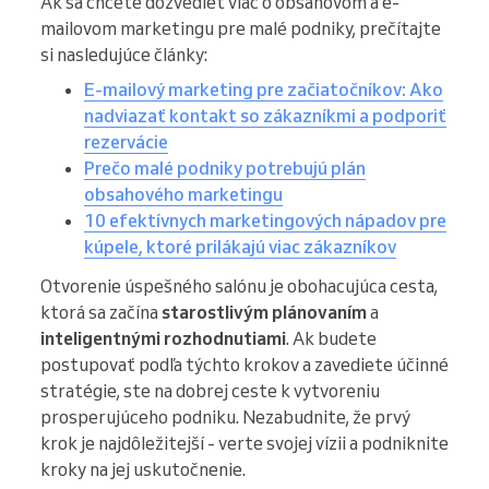
Ak sa chcete dozvedieť viac o obsahovom a e-
mailovom marketingu pre malé podniky, prečítajte
si nasledujúce články:
E-mailový marketing pre začiatočníkov: Ako
nadviazať kontakt so zákazníkmi a podporiť
rezervácie
Prečo malé podniky potrebujú plán
obsahového marketingu
10 efektívnych marketingových nápadov pre
kúpele, ktoré prilákajú viac zákazníkov
Otvorenie úspešného salónu je obohacujúca cesta,
ktorá sa začína
starostlivým plánovaním
a
inteligentnými rozhodnutiami
. Ak budete
postupovať podľa týchto krokov a zavediete účinné
stratégie, ste na dobrej ceste k vytvoreniu
prosperujúceho podniku. Nezabudnite, že prvý
krok je najdôležitejší - verte svojej vízii a podniknite
kroky na jej uskutočnenie.