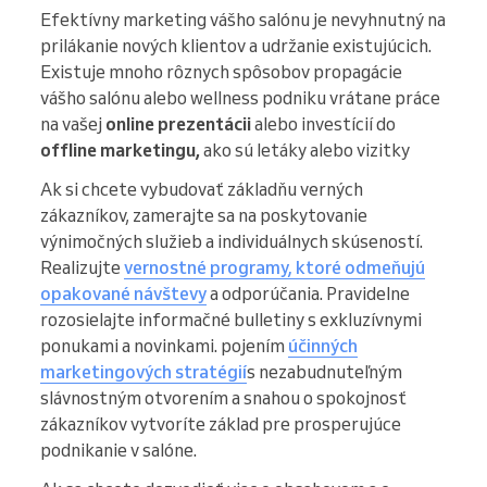
Efektívny marketing vášho salónu je nevyhnutný na
prilákanie nových klientov a udržanie existujúcich.
Existuje mnoho rôznych spôsobov propagácie
vášho salónu alebo wellness podniku vrátane práce
na vašej
online prezentácii
alebo investícií do
offline marketingu,
ako sú letáky alebo vizitky
Ak si chcete vybudovať základňu verných
zákazníkov, zamerajte sa na poskytovanie
výnimočných služieb a individuálnych skúseností.
Realizujte
vernostné programy, ktoré odmeňujú
opakované návštevy
a odporúčania. Pravidelne
rozosielajte informačné bulletiny s exkluzívnymi
ponukami a novinkami. pojením
účinných
marketingových stratégií
s nezabudnuteľným
slávnostným otvorením a snahou o spokojnosť
zákazníkov vytvoríte základ pre prosperujúce
podnikanie v salóne.