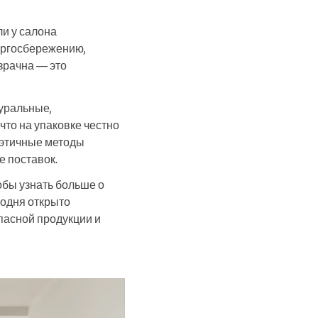
и у салона
ергосбережению,
зрачна — это
уральные,
что на упаковке честно
 этичные методы
е поставок.
обы узнать больше о
годня открыто
пасной продукции и