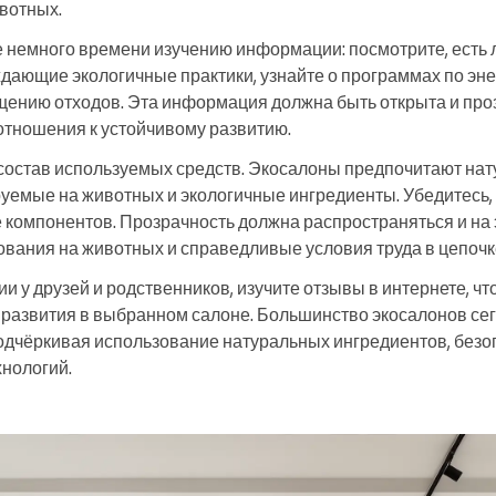
вотных.
 немного времени изучению информации: посмотрите, есть л
дающие экологичные практики, узнайте о программах по эн
щению отходов. Эта информация должна быть открыта и про
отношения к устойчивому развитию.
состав используемых средств. Экосалоны предпочитают нат
руемые на животных и экологичные ингредиенты. Убедитесь, 
 компонентов. Прозрачность должна распространяться и на
ирования на животных и справедливые условия труда в цепочк
 у друзей и родственников, изучите отзывы в интернете, чт
 развития в выбранном салоне. Большинство экосалонов се
подчёркивая использование натуральных ингредиентов, безо
нологий.