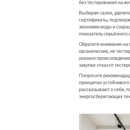
без тестирования на жи
Выбирая салон, уделите
сертификаты, подтверж
экономии воды и сокра
показатель серьёзного 
Обратите внимание на 
органические, не тести
указано происхождение
закупки: отказ от тест
Попросите рекомендации
принципах устойчивого
рассказывают о себе, 
энергосберегающих тех