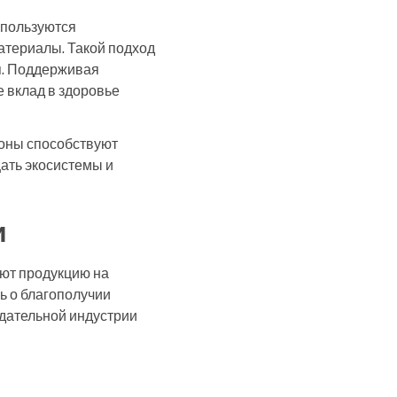
спользуются
атериалы. Такой подход
ия. Поддерживая
е вклад в здоровье
лоны способствуют
ать экосистемы и
и
уют продукцию на
ь о благополучии
адательной индустрии