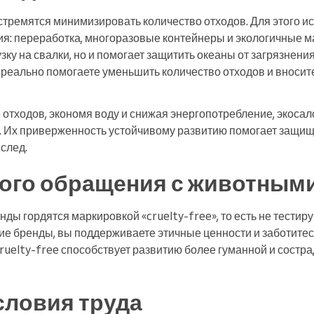
стремятся минимизировать количество отходов. Для этого и
: переработка, многоразовые контейнеры и экологичные м
узку на свалки, но и помогает защитить океаны от загрязнен
 реально помогаете уменьшить количество отходов и вносит
отходов, экономя воду и снижая энергопотребление, экоса
 Их приверженность устойчивому развитию помогает защищ
след.
кого обращения с животным
ды гордятся маркировкой «cruelty-free», то есть не тестир
ие бренды, вы поддерживаете этичные ценности и заботитес
ruelty-free способствует развитию более гуманной и состр
словия труда