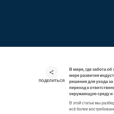
курсы
Онлайн-запись
Омниканальное решение для
записи
В мире, где забота об
мере развития индус
ПОДЕЛИТЬСЯ
решения для ухода за
переход к ответстве
окружающую среду и 
В этой статье мы разбе
всё более востребован