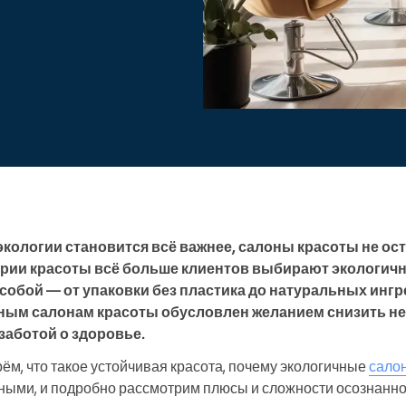
Enterprise
Вы управляете крупной
организацией
 экологии становится всё важнее, салоны красоты не ос
трии красоты всё больше клиентов выбирают экологич
 собой — от упаковки без пластика до натуральных ингр
нным салонам красоты обусловлен желанием снизить не
заботой о здоровье.
рём, что такое устойчивая красота, почему экологичные
сало
ными, и подробно рассмотрим плюсы и сложности осознанно