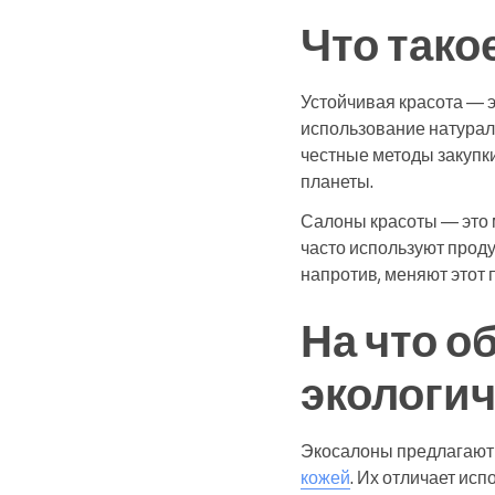
Что тако
Устойчивая красота — э
использование натурал
честные методы закупки
планеты.
Салоны красоты — это 
часто используют проду
напротив, меняют этот 
На что о
экологи
Экосалоны предлагают 
кожей
. Их отличает ис