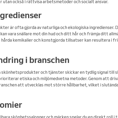
r utan också i rättvisa arbetsmetoder och socialt ansvar.
ngredienser
er är ofta gjorda av naturliga och ekologiska ingredienser. D
an vara snällare mot din hud och ditt hår och främja ditt all
n hårda kemikalier och konstgjorda tillsatser kan resultera i fr
ndring i branschen
ara skönhetsprodukter och tjänster skickar en tydlig signal til
rioriterar etiska och miljömedvetna metoder. Genom att dri
anschen att utvecklas mot större hållbarhet, vilket i slutänd
nomier
llbara skönhetssalonger och märken spelar du en direkt roll i ti