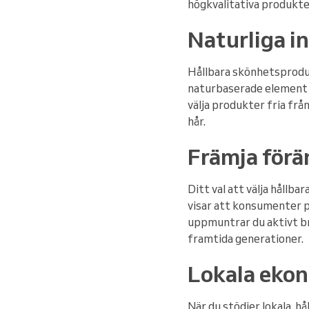
högkvalitativa produkte
Naturliga i
Hållbara skönhetsprodukt
naturbaserade element k
välja produkter fria frå
hår.
Främja förä
Ditt val att välja hållb
visar att konsumenter p
uppmuntrar du aktivt br
framtida generationer.
Lokala eko
När du stödjer lokala, hå