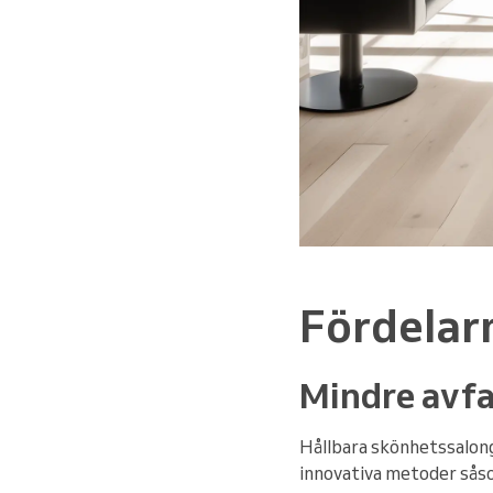
Fördelarn
Mindre avfa
Hållbara skönhetssalong
innovativa metoder såso