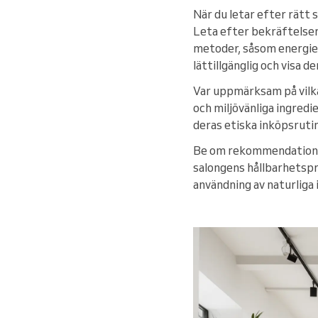
När du letar efter rätt 
Leta efter bekräftelser
metoder, såsom energief
lättillgänglig och visa 
Var uppmärksam på vilka 
och miljövänliga ingred
deras etiska inköpsrutin
Be om rekommendationer 
salongens hållbarhetspr
användning av naturliga 