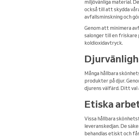
miljövänliga material. 
också till att skydda vå
avfallsminskning och gör
Genom att minimera avfa
salonger till en friskar
koldioxidavtryck.
Djurvänligh
Många hållbara skönhetsm
produkter på djur. Genom
djurens välfärd. Ditt va
Etiska arb
Vissa hållbara skönhets
leveranskedjan. De säker
behandlas etiskt och får