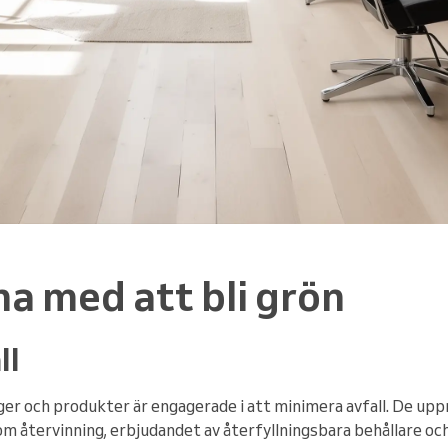
a med att bli grön
ll
er och produkter är engagerade i att minimera avfall. De up
m återvinning, erbjudandet av återfyllningsbara behållare oc