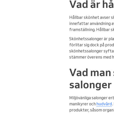
Vad är hå
Hållbar skönhet avser s
innefattar användning av
framställning. Hållbar 
Skönhetssalonger är plat
förlitar sig dock på pro
skönhetssalonger syftar
stämmer överens med hå
Vad man s
salonger
Miljövänliga salonger er
manikyrer och
hudvård
.
produkter, såsom organi