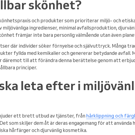
llbar skönhet?
könhetspraxis och produkter som prioriterar miljö- och etis
 miljövänliga ingredienser, minimal avfallsproduktion, djurvä
skönhet främjar inte bara personlig välmående utan även plane
ser där individer söker förnyelse och självuttryck. Många tra
dukter fyllda med kemikalier och genererar betydande avfall. M
 däremot till att förändra denna berättelse genom att erbju
llbara principer.
ka leta efter i miljövän
bjuder ett brett utbud av tjänster, från
hårklippning och fär
 Det som skiljer dem åt är deras engagemang för att använda h
ska hårfärger och djurvänlig kosmetika.