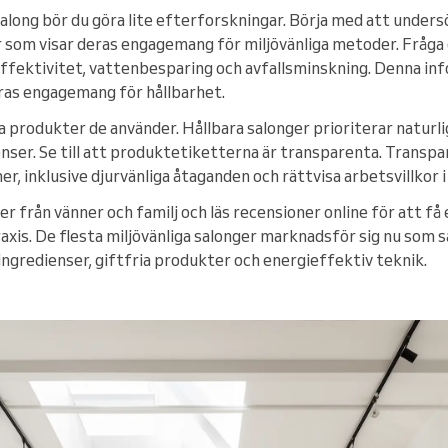
salong bör du göra lite efterforskningar. Börja med att under
 som visar deras engagemang för miljövänliga metoder. Fråga 
fektivitet, vattenbesparing och avfallsminskning. Denna inf
deras engagemang för hållbarhet.
produkter de använder. Hållbara salonger prioriterar naturlig
ienser. Se till att produktetiketterna är transparenta. Trans
er, inklusive djurvänliga åtaganden och rättvisa arbetsvillkor 
från vänner och familj och läs recensioner online för att få
axis. De flesta miljövänliga salonger marknadsför sig nu som 
ingredienser, giftfria produkter och energieffektiv teknik.