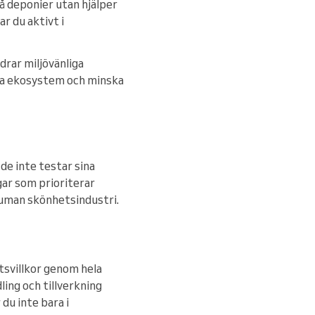
å deponier utan hjälper
r du aktivt i
rar miljövänliga
ydda ekosystem och minska
de inte testar sina
gar som prioriterar
 human skönhetsindustri.
tsvillkor genom hela
ing och tillverkning
du inte bara i