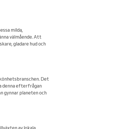
essa milda,
männa välmående. Att
iskare, gladare hud och
l skönhetsbranschen. Det
va denna efterfrågan
an gynnar planeten och
llväxten av lokala