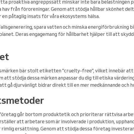
Detta proaktiva angreppssätt minskar inte bara belastningen p
ra hav från föroreningar. Genom att stödja hållbar skönhet delta
 en påtaglig insats för våra ekosystems hälsa.
llsgenerering, spara vatten och minska energiförbrukning bid
e planet. Deras engagemang för hållbarhet hjälper till att sk
et
ärken bär stolt etiketten "cruelty-free", vilket innebär att 
 att stödja dessa märken anpassar du dig till etiska värderin
l att gå djurvänligt bidrar direkt till en mer medkännande och
etsmetoder
företag går bortom produktetik och prioriterar rättvisa arbe
ställer att arbetare som är involverade i produktion, upphandl
 rimlig ersättning. Genom att stödja dessa företag investerar 