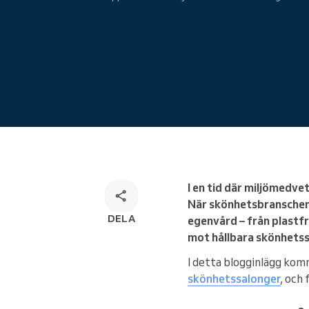
Onlinebokning
Omnichannel-bokningslösning
I en tid där miljömedv
När skönhetsbranschen u
DELA
egenvård – från plastf
mot hållbara skönhetssa
I detta blogginlägg komm
skönhetssalonger
, och