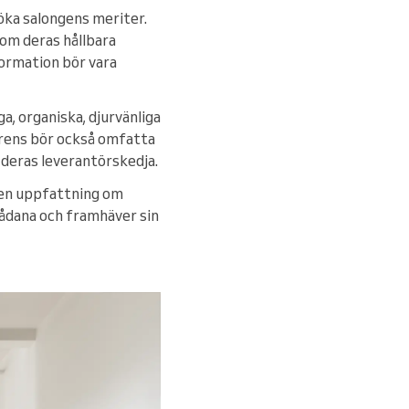
söka salongens meriter.
om deras hållbara
ormation bör vara
a, organiska, djurvänliga
parens bör också omfatta
i deras leverantörskedja.
 en uppfattning om
sådana och framhäver sin