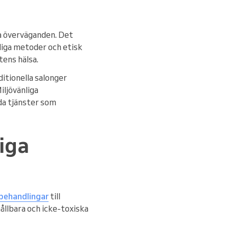
ka överväganden. Det
nliga metoder och etisk
tens hälsa.
ditionella salonger
iljövänliga
da tjänster som
liga
gbehandlingar
till
ållbara och icke-toxiska