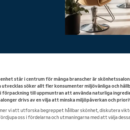
Du driver ett stort företag
etenhet står i centrum för många branscher är skönhetssalo
tvecklas söker allt fler konsumenter miljövänliga och hållb
ri förpackning till uppmuntran att använda naturliga ingred
longer drivs av en vilja att minska miljöpåverkan och priori
er vi att utforska begreppet hållbar skönhet, diskutera vikte
 fördjupa oss i fördelarna och utmaningarna med att välja dess